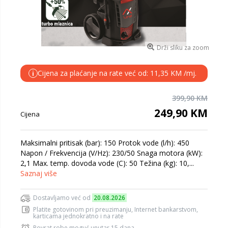
Drži sliku za zoom
Cijena za plaćanje na rate već od: 11,35 KM /mj.
i
399,90 KM
249,90 KM
Cijena
Maksimalni pritisak (bar): 150 Protok vode (l/h): 450
Napon / Frekvencija (V/Hz): 230/50 Snaga motora (kW):
2,1 Max. temp. dovoda vode (C): 50 Težina (kg): 10,...
Saznaj više
Dostavljamo već od
20.08.2026
Platite gotovinom pri preuzimanju, Internet bankarstvom,
karticama jednokratno i na rate
Povrat robe moguć unutar 15 dana