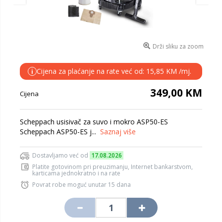
Drži sliku za zoom
Cijena za plaćanje na rate već od: 15,85 KM /mj.
i
349,00 KM
Cijena
Scheppach usisivač za suvo i mokro ASP50-ES
Scheppach ASP50-ES j...
Saznaj više
Dostavljamo već od
17.08.2026
Platite gotovinom pri preuzimanju, Internet bankarstvom,
karticama jednokratno i na rate
Povrat robe moguć unutar 15 dana