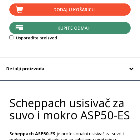
DODAJ U KOŠARICU
KUPITE ODMAH
Usporedite proizvod
Detalji proizvoda
Scheppach usisivač za
suvo i mokro ASP50-ES
Scheppach ASP50-ES
je profesionalni usisivač za suvo i
mokro usisavanje, dizajniran za zahtjevnu upotrebu u