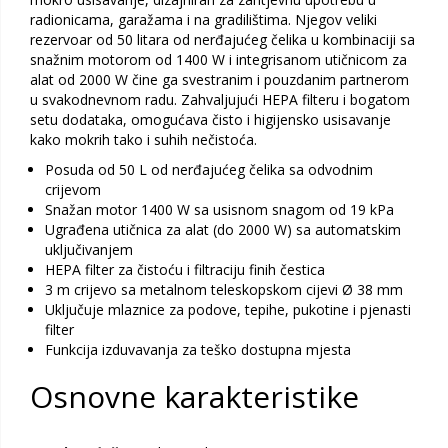
radionicama, garažama i na gradilištima. Njegov veliki
rezervoar od 50 litara od nerđajućeg čelika u kombinaciji sa
snažnim motorom od 1400 W i integrisanom utičnicom za
alat od 2000 W čine ga svestranim i pouzdanim partnerom
u svakodnevnom radu. Zahvaljujući HEPA filteru i bogatom
setu dodataka, omogućava čisto i higijensko usisavanje
kako mokrih tako i suhih nečistoća.
Posuda od 50 L od nerđajućeg čelika sa odvodnim
crijevom
Snažan motor 1400 W sa usisnom snagom od 19 kPa
Ugrađena utičnica za alat (do 2000 W) sa automatskim
uključivanjem
HEPA filter za čistoću i filtraciju finih čestica
3 m crijevo sa metalnom teleskopskom cijevi Ø 38 mm
Uključuje mlaznice za podove, tepihe, pukotine i pjenasti
filter
Funkcija izduvavanja za teško dostupna mjesta
Osnovne karakteristike