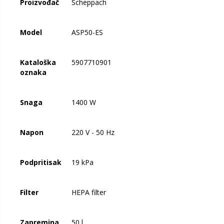
Proizvođač
Scheppach
Model
ASP50-ES
Kataloška
5907710901
oznaka
Snaga
1400 W
Napon
220 V - 50 Hz
Podpritisak
19 kPa
Filter
HEPA filter
Zapremina
50 l