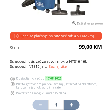
Drži sliku za zoom
Cijena za plaćanje na rate već od: 4,50 KM /mj.
i
99,00 KM
Cijena
Scheppach usisivač za suvo i mokro NTS16 16L
Scheppach NTS16 je ...
Saznaj više
Dostavljamo već od
17.08.2026
Platite gotovinom pri preuzimanju, Internet bankarstvom,
karticama jednokratno i na rate
Povrat robe moguć unutar 15 dana