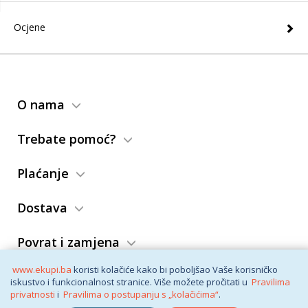
Ocjene
O nama
Trebate pomoć?
Plaćanje
Dostava
Povrat i zamjena
www.ekupi.ba
koristi kolačiće kako bi poboljšao Vaše korisničko
Opći uslovi
iskustvo i funkcionalnost stranice. Više možete pročitati u
Pravilima
privatnosti
i
Pravilima o postupanju s „kolačićima“
.