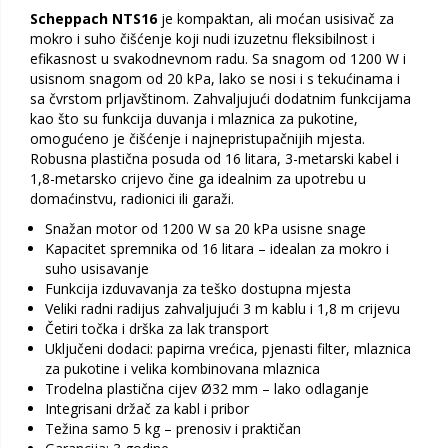
Scheppach NTS16
je kompaktan, ali moćan usisivač za
mokro i suho čišćenje koji nudi izuzetnu fleksibilnost i
efikasnost u svakodnevnom radu. Sa snagom od 1200 W i
usisnom snagom od 20 kPa, lako se nosi i s tekućinama i
sa čvrstom prljavštinom. Zahvaljujući dodatnim funkcijama
kao što su funkcija duvanja i mlaznica za pukotine,
omogućeno je čišćenje i najnepristupačnijih mjesta.
Robusna plastična posuda od 16 litara, 3-metarski kabel i
1,8-metarsko crijevo čine ga idealnim za upotrebu u
domaćinstvu, radionici ili garaži.
Snažan motor od 1200 W sa 20 kPa usisne snage
Kapacitet spremnika od 16 litara – idealan za mokro i
suho usisavanje
Funkcija izduvavanja za teško dostupna mjesta
Veliki radni radijus zahvaljujući 3 m kablu i 1,8 m crijevu
Četiri točka i drška za lak transport
Uključeni dodaci: papirna vrećica, pjenasti filter, mlaznica
za pukotine i velika kombinovana mlaznica
Trodelna plastična cijev Ø32 mm – lako odlaganje
Integrisani držač za kabl i pribor
Težina samo 5 kg – prenosiv i praktičan