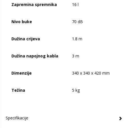
Zapremina spremnika
16 l
Nivo buke
70 dB
Dužina crijeva
1.8 m
Dužina napojnog kabla
3 m
Dimenzije
340 x 340 x 420 mm
Težina
5 kg
Specifikacije