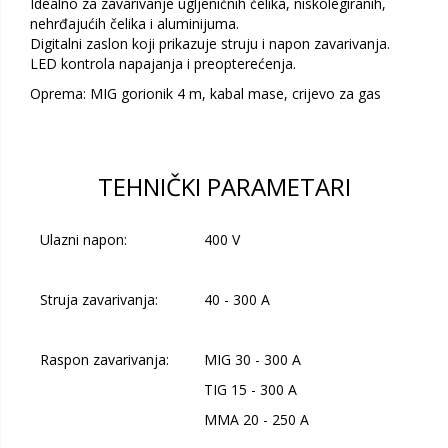
Idealno za zavarivanje ugljeničnih čelika, niskolegiranih,
nehrđajućih čelika i aluminijuma.
Digitalni zaslon koji prikazuje struju i napon zavarivanja.
LED kontrola napajanja i preopterećenja.
Oprema: MIG gorionik 4 m, kabal mase, crijevo za gas
TEHNIČKI PARAMETARI
Ulazni napon:
400 V
Struja zavarivanja:
40 - 300 A
Raspon zavarivanja:
MIG 30 - 300 A
TIG 15 - 300 A
MMA 20 - 250 A