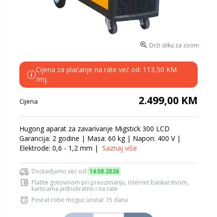
Drži sliku za zoom
Cijena za plaćanje na rate već od: 113,50 KM
i
/mj.
2.499,00 KM
Cijena
Hugong aparat za zavarivanje Migstick 300 LCD
Garancija: 2 godine | Masa: 60 kg | Napon: 400 V |
Elektrode: 0,6 - 1,2 mm |
Saznaj više
Dostavljamo već od
14.08.2026
Platite gotovinom pri preuzimanju, Internet bankarstvom,
karticama jednokratno i na rate
Povrat robe moguć unutar 15 dana