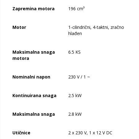
Zapremina motora
196 cm³
Motor
1-cilindrični, 4-taktni, zračno
hlađen
Maksimalna snaga
6.5 KS
motora
Nominalni napon
230 V / 1 ~
Kontinuirana snaga
2.5 kW
Maksimalna snaga
2.8 kW
Utičnice
2 x 230 V, 1 x 12 V DC