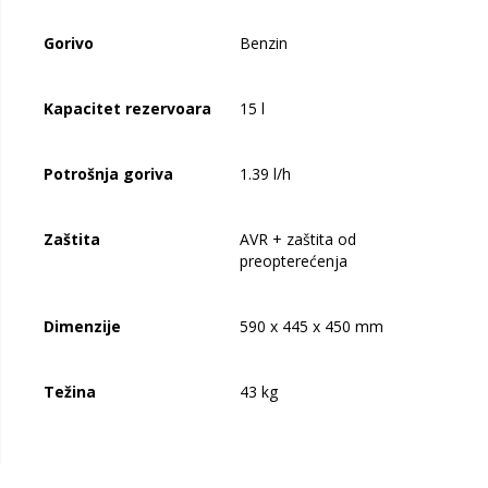
Gorivo
Benzin
Kapacitet rezervoara
15 l
Potrošnja goriva
1.39 l/h
Zaštita
AVR + zaštita od
preopterećenja
Dimenzije
590 x 445 x 450 mm
Težina
43 kg