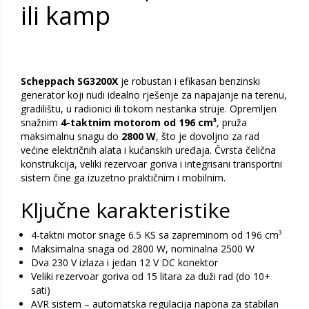
ili kamp
Scheppach SG3200X
je robustan i efikasan benzinski
generator koji nudi idealno rješenje za napajanje na terenu,
gradilištu, u radionici ili tokom nestanka struje. Opremljen
snažnim
4-taktnim motorom od 196 cm³
, pruža
maksimalnu snagu do
2800 W
, što je dovoljno za rad
većine električnih alata i kućanskih uređaja. Čvrsta čelična
konstrukcija, veliki rezervoar goriva i integrisani transportni
sistem čine ga izuzetno praktičnim i mobilnim.
Ključne karakteristike
4-taktni motor snage 6.5 KS sa zapreminom od 196 cm³
Maksimalna snaga od 2800 W, nominalna 2500 W
Dva 230 V izlaza i jedan 12 V DC konektor
Veliki rezervoar goriva od 15 litara za duži rad (do 10+
sati)
AVR sistem – automatska regulacija napona za stabilan