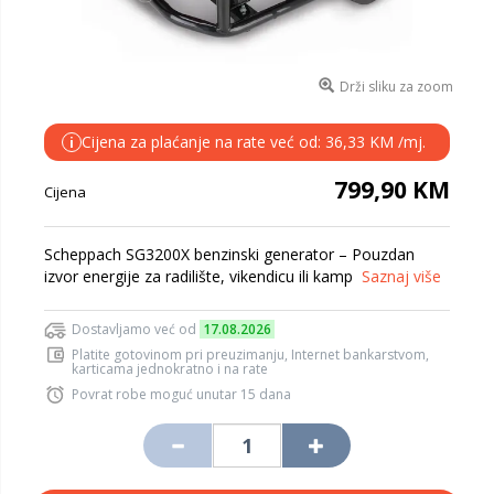
Drži sliku za zoom
Cijena za plaćanje na rate već od: 36,33 KM /mj.
i
799,90 KM
Cijena
Scheppach SG3200X benzinski generator – Pouzdan
izvor energije za radilište, vikendicu ili kamp
Saznaj više
Dostavljamo već od
17.08.2026
Platite gotovinom pri preuzimanju, Internet bankarstvom,
karticama jednokratno i na rate
Povrat robe moguć unutar 15 dana