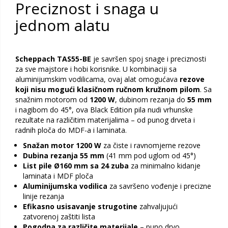
Preciznost i snaga u
jednom alatu
Scheppach TAS55-BE
je savršen spoj snage i preciznosti
za sve majstore i hobi korisnike. U kombinaciji sa
aluminijumskim vodilicama, ovaj alat omogućava
rezove
koji nisu mogući klasičnom ručnom kružnom pilom
. Sa
snažnim motorom od
1200 W
, dubinom rezanja do
55 mm
i nagibom do 45°, ova Black Edition pila nudi vrhunske
rezultate na različitim materijalima – od punog drveta i
radnih ploča do MDF-a i laminata.
Snažan motor 1200 W
za čiste i ravnomjerne rezove
Dubina rezanja 55 mm
(41 mm pod uglom od 45°)
List pile Ø160 mm sa 24 zuba
za minimalno kidanje
laminata i MDF ploča
Aluminijumska vodilica
za savršeno vođenje i precizne
linije rezanja
Efikasno usisavanje strugotine
zahvaljujući
zatvorenoj zaštiti lista
Pogodna za različite materijale
– puno drvo,