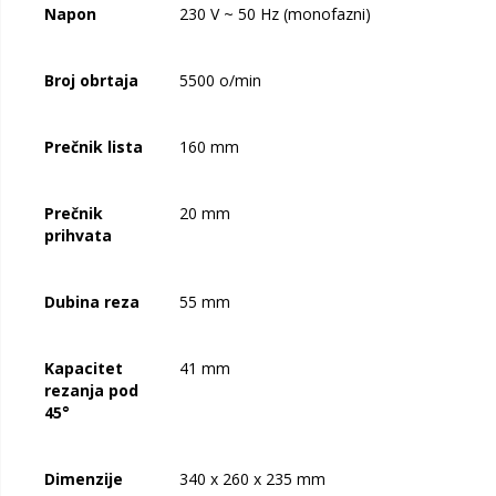
Napon
230 V ~ 50 Hz (monofazni)
Broj obrtaja
5500 o/min
Prečnik lista
160 mm
Prečnik
20 mm
prihvata
Dubina reza
55 mm
Kapacitet
41 mm
rezanja pod
45°
Dimenzije
340 x 260 x 235 mm