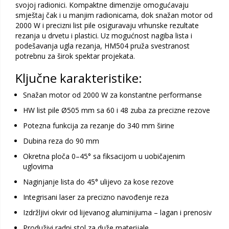
svojoj radionici. Kompaktne dimenzije omogućavaju
smještaj čak i u manjim radionicama, dok snažan motor od
2000 W i precizni list pile osiguravaju vrhunske rezultate
rezanja u drvetu i plastici. Uz mogućnost nagiba lista i
podešavanja ugla rezanja, HM504 pruža svestranost
potrebnu za širok spektar projekata.
Ključne karakteristike:
Snažan motor od 2000 W za konstantne performanse
HW list pile Ø505 mm sa 60 i 48 zuba za precizne rezove
Potezna funkcija za rezanje do 340 mm širine
Dubina reza do 90 mm
Okretna ploča 0–45° sa fiksacijom u uobičajenim
uglovima
Naginjanje lista do 45° ulijevo za kose rezove
Integrisani laser za precizno navođenje reza
Izdržljivi okvir od lijevanog aluminijuma – lagan i prenosiv
Produživi radni stol za duže materijale