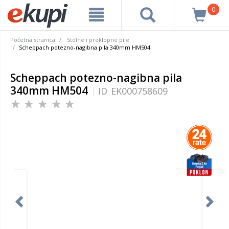
0
Početna stranica
Stolne i preklopne pile
Scheppach potezno-nagibna pila 340mm HM504
Scheppach potezno-nagibna pila
340mm HM504
ID
EK000758609