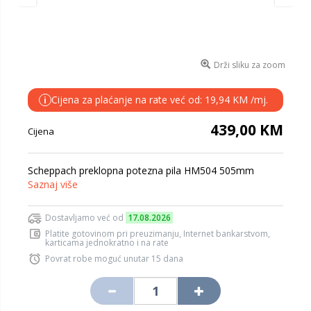
Drži sliku za zoom
Cijena za plaćanje na rate već od: 19,94 KM /mj.
i
439,00 KM
Cijena
Scheppach preklopna potezna pila HM504 505mm
Saznaj više
Dostavljamo već od
17.08.2026
Platite gotovinom pri preuzimanju, Internet bankarstvom,
karticama jednokratno i na rate
Povrat robe moguć unutar 15 dana