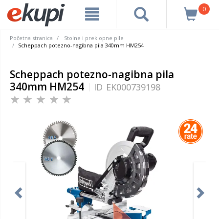
0
Početna stranica
Stolne i preklopne pile
Scheppach potezno-nagibna pila 340mm HM254
Scheppach potezno-nagibna pila
340mm HM254
ID
EK000739198