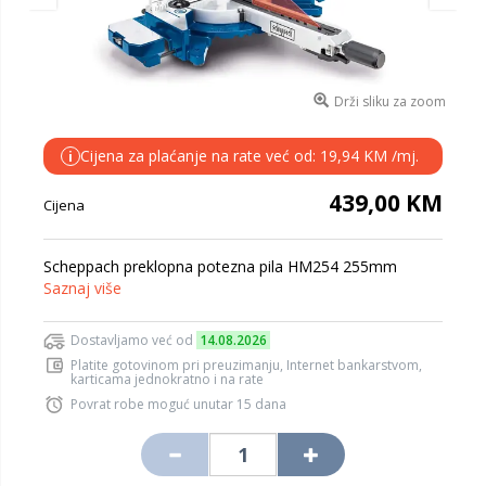
Drži sliku za zoom
Cijena za plaćanje na rate već od: 19,94 KM /mj.
i
439,00 KM
Cijena
Scheppach preklopna potezna pila HM254 255mm
Saznaj više
Dostavljamo već od
14.08.2026
Platite gotovinom pri preuzimanju, Internet bankarstvom,
karticama jednokratno i na rate
Povrat robe moguć unutar 15 dana