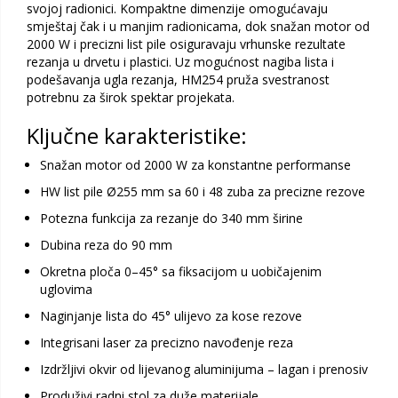
svojoj radionici. Kompaktne dimenzije omogućavaju
smještaj čak i u manjim radionicama, dok snažan motor od
2000 W i precizni list pile osiguravaju vrhunske rezultate
rezanja u drvetu i plastici. Uz mogućnost nagiba lista i
podešavanja ugla rezanja, HM254 pruža svestranost
potrebnu za širok spektar projekata.
Ključne karakteristike:
Snažan motor od 2000 W za konstantne performanse
HW list pile Ø255 mm sa 60 i 48 zuba za precizne rezove
Potezna funkcija za rezanje do 340 mm širine
Dubina reza do 90 mm
Okretna ploča 0–45° sa fiksacijom u uobičajenim
uglovima
Naginjanje lista do 45° ulijevo za kose rezove
Integrisani laser za precizno navođenje reza
Izdržljivi okvir od lijevanog aluminijuma – lagan i prenosiv
Produživi radni stol za duže materijale