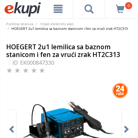
0
Početna stranica
Ostali električni alati
HOEGERT 2u1 lemilica sa baznom stanicom i fen za vrući zrak HT2C313
HOEGERT 2u1 lemilica sa baznom
stanicom i fen za vrući zrak HT2C313
ID
EK000847330