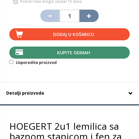
Povrat robe moguć unutar 15 dana
DODAJ U KOŠARICU
KUPITE ODMAH
Usporedite proizvod
Detalji proizvoda
HOEGERT 2u1 lemilica sa
baznom stanicom i fen za