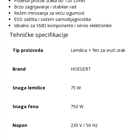
Podesiv protok zraka do 120 L/min
Brzo zagrijavanje i stabilan rad
Režim mirovanja za veću sigurnost
ESD zaštita i sistem samodijagnostike
Idealno za SMD komponente i servis elektronike
Tehničke specifikacije
Tip proizvoda
Lemilica + fen za vrući zrak
Brand
HOEGERT
Snaga lemilice
75 W
Snaga fena
750 W
Napon
230 V / 50 Hz