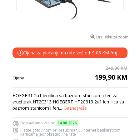
Drži sliku za zoom
Cijena za plaćanje na rate već od: 9,08 KM /mj.
i
249,90 KM
199,90 KM
Cijena
HOEGERT 2u1 lemilica sa baznom stanicom i fen za
vrući zrak HT2C313 HOEGERT HT2C313 2u1 lemilica sa
baznom stanicom i fen...
Saznaj više
Dostavljamo već od
14.08.2026
Platite gotovinom pri preuzimanju, Internet bankarstvom,
karticama jednokratno i na rate