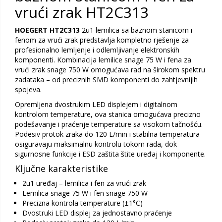
vrući zrak HT2C313
HOEGERT HT2C313
2u1 lemilica sa baznom stanicom i
fenom za vrući zrak predstavlja kompletno rješenje za
profesionalno lemljenje i odlemljivanje elektronskih
komponenti. Kombinacija lemilice snage 75 W i fena za
vrući zrak snage 750 W omogućava rad na širokom spektru
zadataka – od preciznih SMD komponenti do zahtjevnijih
spojeva.
Opremljena dvostrukim LED displejem i digitalnom
kontrolom temperature, ova stanica omogućava precizno
podešavanje i praćenje temperature sa visokom tačnošću.
Podesiv protok zraka do 120 L/min i stabilna temperatura
osiguravaju maksimalnu kontrolu tokom rada, dok
sigurnosne funkcije i ESD zaštita štite uređaj i komponente.
Ključne karakteristike
2u1 uređaj – lemilica i fen za vrući zrak
Lemilica snage 75 W i fen snage 750 W
Precizna kontrola temperature (±1°C)
Dvostruki LED displej za jednostavno praćenje