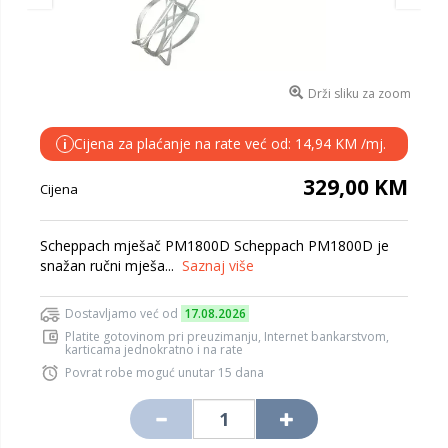
Drži sliku za zoom
Cijena za plaćanje na rate već od: 14,94 KM /mj.
i
329,00 KM
Cijena
Scheppach mješač PM1800D Scheppach PM1800D je
snažan ručni mješa...
Saznaj više
Dostavljamo već od
17.08.2026
Platite gotovinom pri preuzimanju, Internet bankarstvom,
karticama jednokratno i na rate
Povrat robe moguć unutar 15 dana