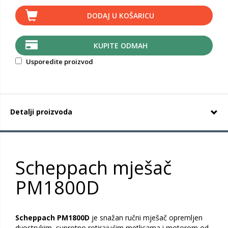
DODAJ U KOŠARICU
KUPITE ODMAH
Usporedite proizvod
Detalji proizvoda
Scheppach mješač
PM1800D
Scheppach PM1800D
je snažan ručni mješač opremljen
dvostrukim, suprotno rotirajućim metlicama i motorom od