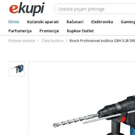
Klime
Kućanski aparati
Računari
Elektronika
Gamin
Parfumerija
Promocije
Kupkov Outlet
Početna stranica
Čekić bušilice
Bosch Professional bušilica GBH 3-28 DR