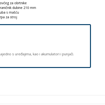
ovčeg za obrtnike
raničnik dubine 210 mm
uba s mašću
rpa za stroj
 zajedno s uređajima, kao i akumulatori i punjači.