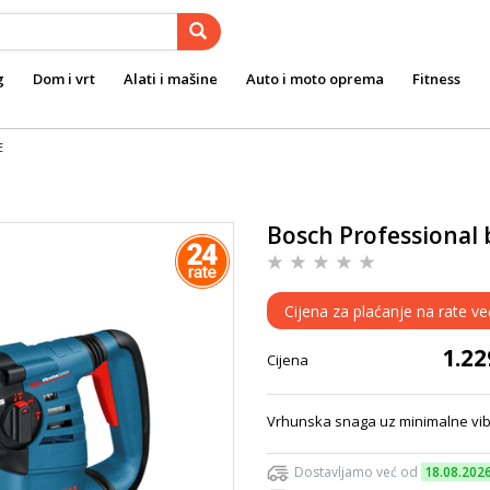
g
Dom i vrt
Alati i mašine
Auto i moto oprema
Fitness
E
Bosch Professional 
Cijena za plaćanje na rate v
1.2
Cijena
Vrhunska snaga uz minimalne vi
Dostavljamo već od
18.08.202