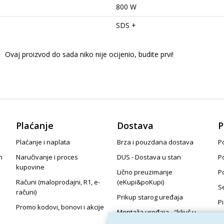
800 W
SDS +
Ovaj proizvod do sada niko nije ocijenio, budite prvi!
Plaćanje
Dostava
P
Plaćanje i naplata
Brza i pouzdana dostava
Po
n
Naručivanje i proces
DUS - Dostava u stan
P
kupovine
Lično preuzimanje
P
Računi (maloprodajni, R1, e-
(eKupi&poKupi)
S
računi)
Prikup starog uređaja
P
Promo kodovi, bonovi i akcije
Montaža uređaja - "ključ u
ruke"