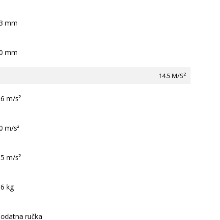
3 mm
0 mm
14.5 M/S²
.6 m/s²
0 m/s²
.5 m/s²
.6 kg
odatna ručka