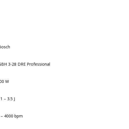
osch
BH 3-28 DRE Professional
00 W
.1 – 3.5 J
 – 4000 bpm