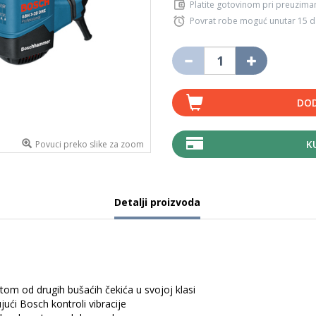
Platite gotovinom pri preuziman
Povrat robe moguć unutar 15 
DOD
K
Povuci preko slike za zoom
Detalji proizvoda
jetom od drugih bušaćih čekića u svojoj klasi
ući Bosch kontroli vibracije