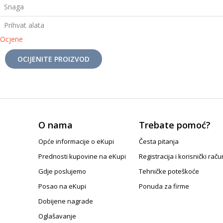
Snaga
Prihvat alata
Ocjene
OCIJENITE PROIZVOD
O nama
Trebate pomoć?
Opće informacije o eKupi
Česta pitanja
Prednosti kupovine na eKupi
Registracija i korisnički raču
Gdje poslujemo
Tehničke poteškoće
Posao na eKupi
Ponuda za firme
Dobijene nagrade
Oglašavanje