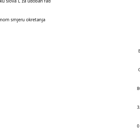
liku slova L za udoban rad
desnom smjeru okretanja
B
G
8
3
0