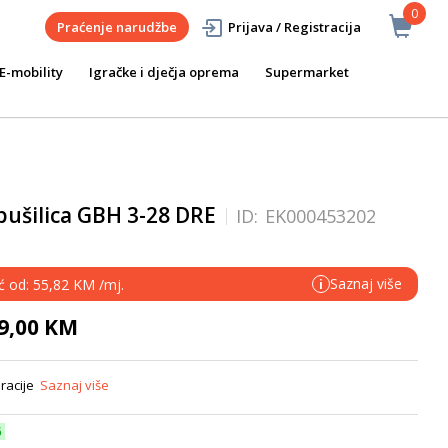
0
Praćenje narudžbe
Prijava / Registracija
E-mobility
Igračke i dječja oprema
Supermarket
bušilica GBH 3-28 DRE
ID:
EK000453202
Saznaj više
eć od: 55,82 KM /mj.
i
29,00 KM
bracije
Saznaj više
6