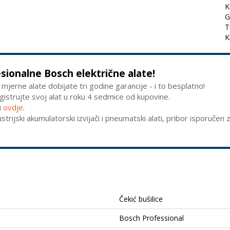
K
G
T
K
esionalne Bosch električne alate!
 mjerne alate dobijate tri godine garancije - i to besplatno!
egistrujte svoj alat u roku 4 sedmice od kupovine.
i
ovdje
.
ustrijski akumulatorski izvijači i pneumatski alati, pribor isporučen
Čekić bušilice
Bosch Professional