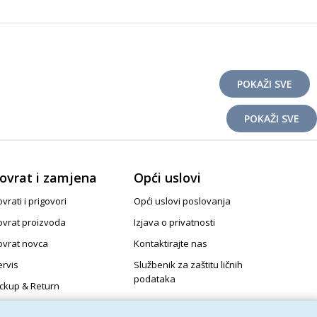
POKAŽI SVE
POKAŽI SVE
ovrat i zamjena
Opći uslovi
vrati i prigovori
Opći uslovi poslovanja
ovrat proizvoda
Izjava o privatnosti
ovrat novca
Kontaktirajte nas
ervis
Službenik za zaštitu ličnih
podataka
ickup & Return