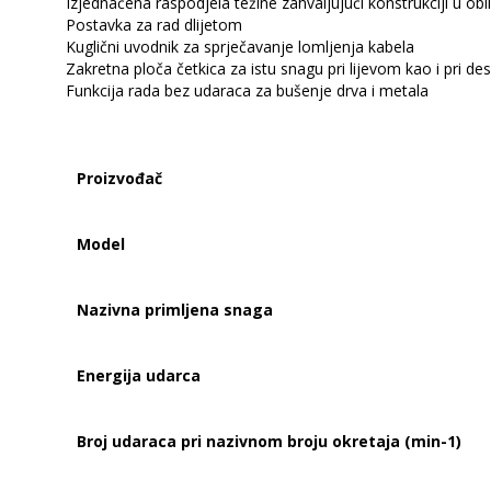
Izjednačena raspodjela težine zahvaljujući konstrukciji u ob
Postavka za rad dlijetom
Kuglični uvodnik za sprječavanje lomljenja kabela
Zakretna ploča četkica za istu snagu pri lijevom kao i pri 
Funkcija rada bez udaraca za bušenje drva i metala
Proizvođač
Model
Nazivna primljena snaga
Energija udarca
Broj udaraca pri nazivnom broju okretaja (min-1)