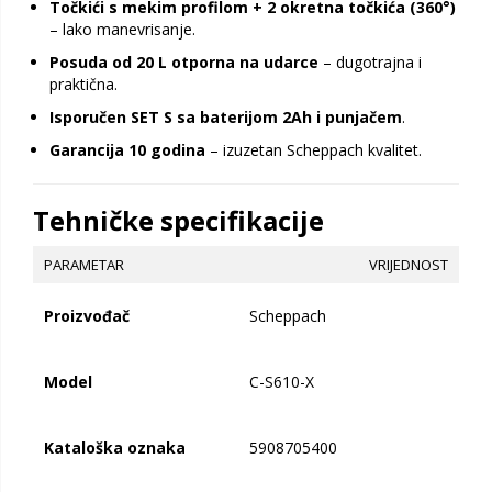
Točkići s mekim profilom + 2 okretna točkića (360°)
– lako manevrisanje.
Posuda od 20 L otporna na udarce
– dugotrajna i
praktična.
Isporučen SET S sa baterijom 2Ah i punjačem
.
Garancija 10 godina
– izuzetan Scheppach kvalitet.
Tehničke specifikacije
PARAMETAR
VRIJEDNOST
Proizvođač
Scheppach
Model
C-S610-X
Kataloška oznaka
5908705400