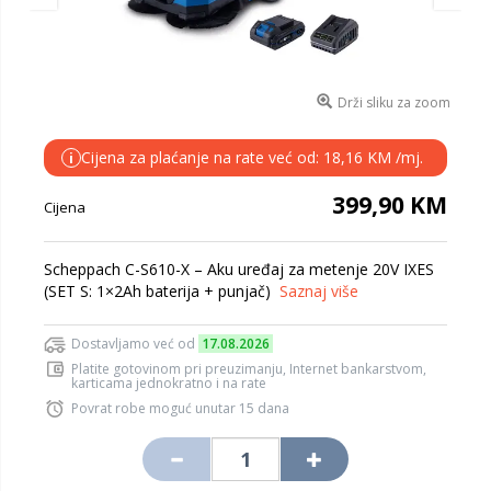
Drži sliku za zoom
Cijena za plaćanje na rate već od: 18,16 KM /mj.
i
399,90 KM
Cijena
Scheppach C-S610-X – Aku uređaj za metenje 20V IXES
(SET S: 1×2Ah baterija + punjač)
Saznaj više
Dostavljamo već od
17.08.2026
Platite gotovinom pri preuzimanju, Internet bankarstvom,
karticama jednokratno i na rate
Povrat robe moguć unutar 15 dana