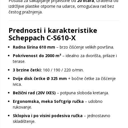
Posuda za sakupljanje prljavštine od
20 litara
, izrađena od
izdržljive plastike otporne na udarce, omogućava rad bez
čestog pražnjenja.
Prednosti i karakteristike
Scheppach C-S610-X
Radna širina 610 mm
– brzo čišćenje velikih površina.
Pokrivenost do 2000 m²
– idealno za dvorišta, prilaze i
terase.
3 brzine četki:
160 / 190 / 220 o/min.
Dvije disk četke Ø 325 mm
+ bočne četke za čišćenje
ivica.
Bežični rad (20V IXES)
– potpuna sloboda kretanja.
Ergonomska, meka Softgrip ručka
– udobno
rukovanje.
Sklopiva i po visini podesiva ručka
– jednostavno
skladištenje.