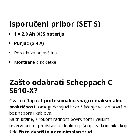
Isporučeni pribor (SET S)
1 × 2.0 Ah IXES baterija
Punjač (2.4 A)
Posuda za prljavštinu
Montirane disk četke
Zašto odabrati Scheppach C-
S610-X?
Ovaj uređaj nudi
profesionalnu snagu i maksimalnu
praktičnost
, omogućavajući brzo čišćenje velikih površina
bez napora i kablova.
Sa tri brzine, širokom radnom površinom i velikim
rezervoarom, predstavlja idealno rješenje za korisnike koji
žele
čisto dvorište uz minimalan trud
.