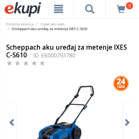
0
Početna stranica
Ostali aku alati
Scheppach aku uređaj za metenje IXES C-S610
Scheppach aku uređaj za metenje IXES
C-S610
ID
EK000793780