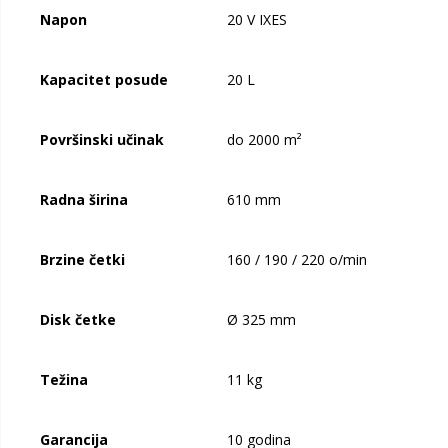
Napon
20 V IXES
Kapacitet posude
20 L
Površinski učinak
do 2000 m²
Radna širina
610 mm
Brzine četki
160 / 190 / 220 o/min
Disk četke
Ø 325 mm
Težina
11 kg
Garancija
10 godina