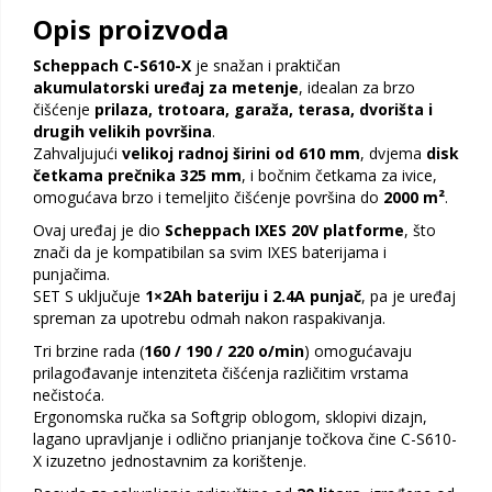
Opis proizvoda
Scheppach C-S610-X
je snažan i praktičan
akumulatorski uređaj za metenje
, idealan za brzo
čišćenje
prilaza, trotoara, garaža, terasa, dvorišta i
drugih velikih površina
.
Zahvaljujući
velikoj radnoj širini od 610 mm
, dvjema
disk
četkama prečnika 325 mm
, i bočnim četkama za ivice,
omogućava brzo i temeljito čišćenje površina do
2000 m²
.
Ovaj uređaj je dio
Scheppach IXES 20V platforme
, što
znači da je kompatibilan sa svim IXES baterijama i
punjačima.
SET S uključuje
1×2Ah bateriju i 2.4A punjač
, pa je uređaj
spreman za upotrebu odmah nakon raspakivanja.
Tri brzine rada (
160 / 190 / 220 o/min
) omogućavaju
prilagođavanje intenziteta čišćenja različitim vrstama
nečistoća.
Ergonomska ručka sa Softgrip oblogom, sklopivi dizajn,
lagano upravljanje i odlično prianjanje točkova čine C-S610-
X izuzetno jednostavnim za korištenje.