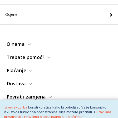
Ocjene
O nama
Trebate pomoć?
Plaćanje
Dostava
Povrat i zamjena
www.ekupi.ba
koristi kolačiće kako bi poboljšao Vaše korisničko
Opći uslovi
iskustvo i funkcionalnost stranice. Više možete pročitati u
Pravilima
privatnosti
i
Pravilima o postupanju s „kolačićima“
.