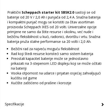
Praktični
Scheppach starter kit SBSK2.0
sastoji se od
baterije od 20 V / 2,0 Ah i punjača od 2,4 A. Snažna baterija
i kompaktni punjač mogu se koristiti za čitav asortiman
proizvoda Scheppach IXES od 20 volti. Univerzalne opcije
primjene ne samo da štite resurse i okolinu, već nude i
bežičnu fleksibilnost u kući, radionici, dvorištu i vrtu. Snažna
baterija pruža stalne performanse sa 20 volti i 2,0 Ah.
Bežični rad za najveću moguću fleksibilnost
Rad koji štedi resurse koristeći samo sistem baterija
Preostali kapacitet baterije može se jednostavno
prikazati na 3-stepenom LED displeju koji se može očitati
na bateriji
Visoka otpornost na udarce i prijatan osjećaj zahvaljujući
kućištu od gume
Kućište zaštićeno od prašine i korozije
Specifikacije