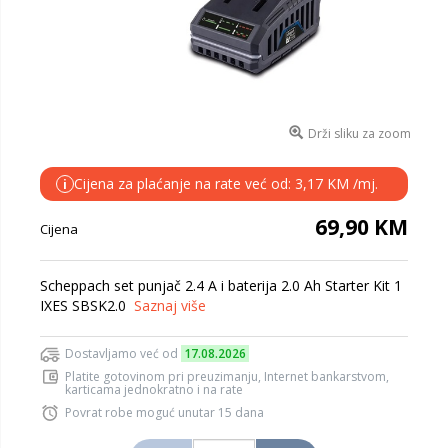
Drži sliku za zoom
Cijena za plaćanje na rate već od: 3,17 KM /mj.
i
69,90 KM
Cijena
Scheppach set punjač 2.4 A i baterija 2.0 Ah Starter Kit 1
IXES SBSK2.0
Saznaj više
Dostavljamo već od
17.08.2026
Platite gotovinom pri preuzimanju, Internet bankarstvom,
karticama jednokratno i na rate
Povrat robe moguć unutar 15 dana