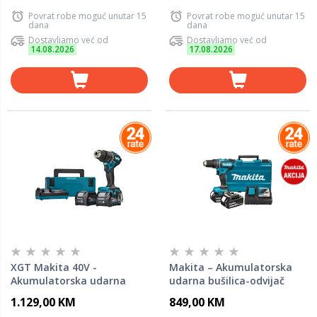
Povrat robe moguć unutar 15
Povrat robe moguć unutar 15
dana
dana
Dostavljamo već od
Dostavljamo već od
14.08.2026
17.08.2026
XGT Makita 40V -
Makita – Akumulatorska
Akumulatorska udarna
udarna bušilica-odvijač
bušilica-odvijač
DHP485RFE
1.129,00 KM
849,00 KM
HP002GD201