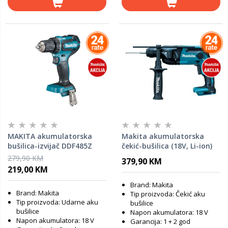
MAKITA akumulatorska
Makita akumulatorska
bušilica-izvijač DDF485Z
čekić-bušilica (18V, Li-ion)
(18V, Li-ion, BL) - SAMO
DHR165Z - SAMO ALAT
279,90 KM
379,90 KM
ALAT
219,00 KM
Brand: Makita
Brand: Makita
Tip proizvoda: Čekić aku
Tip proizvoda: Udarne aku
bušilice
bušilice
Napon akumulatora: 18 V
Napon akumulatora: 18 V
Garancija: 1 + 2 god