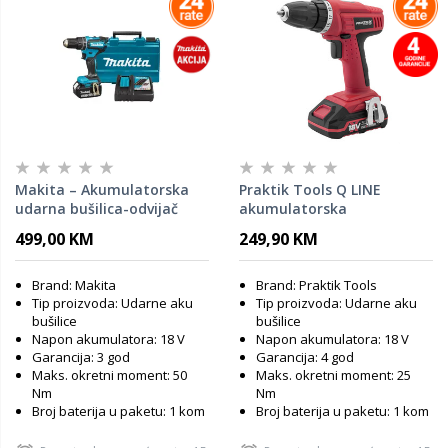
Makita – Akumulatorska
Praktik Tools Q LINE
udarna bušilica-odvijač
akumulatorska
DHP485RFE1
bušilica/odvijač - PTQ091 -
499,00 KM
249,90 KM
Flexpower
Brand: Makita
Brand: Praktik Tools
Tip proizvoda: Udarne aku
Tip proizvoda: Udarne aku
bušilice
bušilice
Napon akumulatora: 18 V
Napon akumulatora: 18 V
Garancija: 3 god
Garancija: 4 god
Maks. okretni moment: 50
Maks. okretni moment: 25
Nm
Nm
Broj baterija u paketu: 1 kom
Broj baterija u paketu: 1 kom