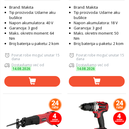
Brand: Makita
Brand: Makita
Tip proizvoda: Udarne aku
Tip proizvoda: Udarne aku
bušilice
bušilice
Napon akumulatora: 40 V
Napon akumulatora: 18 V
Garancija: 3 god
Garancija: 3 god
Maks. okretni moment: 64
Maks. okretni moment: 50
Nm
Nm
Broj baterija u paketu: 2 kom
Broj baterija u paketu: 2 kom
Povrat robe moguć unutar 15
Povrat robe moguć unutar 15
dana
dana
Dostavljamo već od
Dostavljamo već od
14.08.2026
14.08.2026