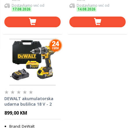
Dostavljamo već od
Dostavljamo već od
17.08.2026
14.08.2026
DEWALT akumulatorska
udarna bušilica 18 V - 2
baterije 5 AH, punjač, kofer
899,00 KM
- DCD796P2
Brand: DeWalt