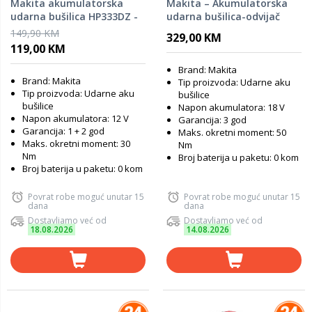
Makita akumulatorska
Makita – Akumulatorska
udarna bušilica HP333DZ -
udarna bušilica-odvijač
SAMO ALAT
SOLO + GRATIS kofer
149,90 KM
329,00 KM
DHP485ZK
119,00 KM
Brand: Makita
Brand: Makita
Tip proizvoda: Udarne aku
Tip proizvoda: Udarne aku
bušilice
bušilice
Napon akumulatora: 18 V
Napon akumulatora: 12 V
Garancija: 3 god
Garancija: 1 + 2 god
Maks. okretni moment: 50
Maks. okretni moment: 30
Nm
Nm
Broj baterija u paketu: 0 kom
Broj baterija u paketu: 0 kom
Povrat robe moguć unutar 15
Povrat robe moguć unutar 15
dana
dana
Dostavljamo već od
Dostavljamo već od
18.08.2026
14.08.2026