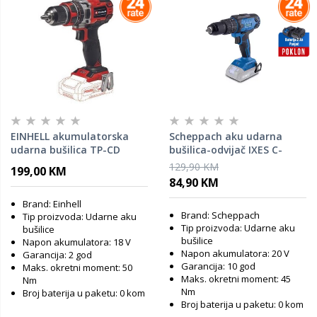
EINHELL akumulatorska
Scheppach aku udarna
udarna bušilica TP-CD
bušilica-odvijač IXES C-
18/50 Li-i BL-Solo
CD45-X - SOLO, baterija i
129,90 KM
199,00 KM
punjač GRATIS
84,90 KM
Brand: Einhell
Brand: Scheppach
Tip proizvoda: Udarne aku
Tip proizvoda: Udarne aku
bušilice
bušilice
Napon akumulatora: 18 V
Napon akumulatora: 20 V
Garancija: 2 god
Garancija: 10 god
Maks. okretni moment: 50
Maks. okretni moment: 45
Nm
Nm
Broj baterija u paketu: 0 kom
Broj baterija u paketu: 0 kom