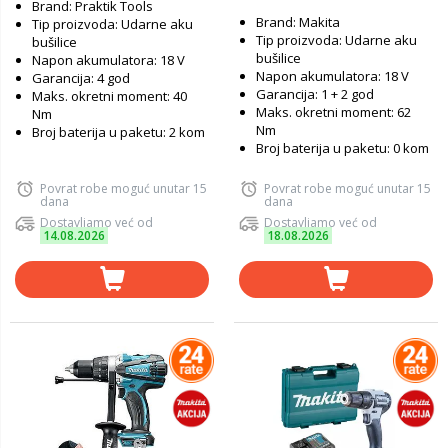
Brand: Praktik Tools
Brand: Makita
Tip proizvoda: Udarne aku
Tip proizvoda: Udarne aku
bušilice
bušilice
Napon akumulatora: 18 V
Napon akumulatora: 18 V
Garancija: 4 god
Garancija: 1 + 2 god
Maks. okretni moment: 40
Maks. okretni moment: 62
Nm
Nm
Broj baterija u paketu: 2 kom
Broj baterija u paketu: 0 kom
Povrat robe moguć unutar 15
Povrat robe moguć unutar 15
dana
dana
Dostavljamo već od
Dostavljamo već od
14.08.2026
18.08.2026