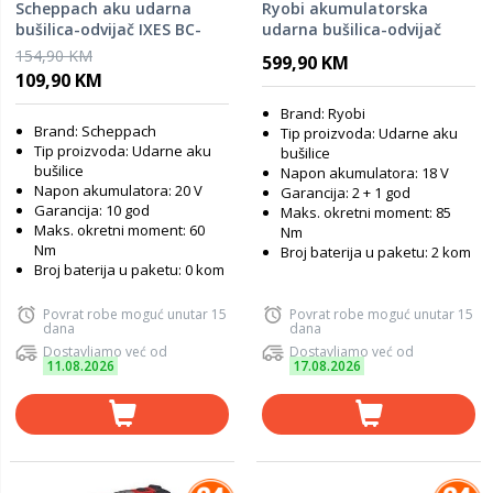
Scheppach aku udarna
Ryobi akumulatorska
bušilica-odvijač IXES BC-
udarna bušilica-odvijač
CD60-X BRUSHLESS - SOLO,
R18PD7-252S -18V ONE+, BL
154,90 KM
599,90 KM
baterija i punjač GRATIS
motor, glava 13 mm
109,90 KM
Brand: Ryobi
Brand: Scheppach
Tip proizvoda: Udarne aku
Tip proizvoda: Udarne aku
bušilice
bušilice
Napon akumulatora: 18 V
Napon akumulatora: 20 V
Garancija: 2 + 1 god
Garancija: 10 god
Maks. okretni moment: 85
Maks. okretni moment: 60
Nm
Nm
Broj baterija u paketu: 2 kom
Broj baterija u paketu: 0 kom
Povrat robe moguć unutar 15
Povrat robe moguć unutar 15
dana
dana
Dostavljamo već od
Dostavljamo već od
11.08.2026
17.08.2026