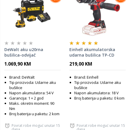
DeWalt aku u20rna
Einhell akumulatorska
bušilica-odvijač
udarna bušilica TP-CD
DCD805P2T, 18V, 2x5.0Ah
18/60 Li-i BL - SOLO
1.069,90 KM
219,00 KM
Brand: DeWalt
Brand: Einhell
Tip proizvoda: Udarne aku
Tip proizvoda: Udarne aku
bušilice
bušilice
Napon akumulatora: 54 V
Napon akumulatora: 18 V
Garancija: 1 + 2 god
Broj baterija u paketu: 0 kom
Maks. okretni moment: 90
Nm
Broj baterija u paketu: 2 kom
Povrat robe moguć unutar 15
Povrat robe moguć unutar 15
dana
dana