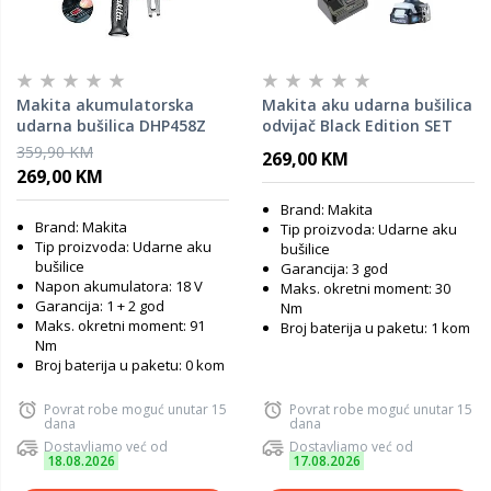
Makita akumulatorska
Makita aku udarna bušilica
udarna bušilica DHP458Z
odvijač Black Edition SET
(18V,13mm,91Nm,Li-ion) -
HP333DSAW
359,90 KM
269,00 KM
SAMO ALAT
269,00 KM
Brand: Makita
Brand: Makita
Tip proizvoda: Udarne aku
Tip proizvoda: Udarne aku
bušilice
bušilice
Garancija: 3 god
Napon akumulatora: 18 V
Maks. okretni moment: 30
Garancija: 1 + 2 god
Nm
Maks. okretni moment: 91
Broj baterija u paketu: 1 kom
Nm
Broj baterija u paketu: 0 kom
Povrat robe moguć unutar 15
Povrat robe moguć unutar 15
dana
dana
Dostavljamo već od
Dostavljamo već od
18.08.2026
17.08.2026