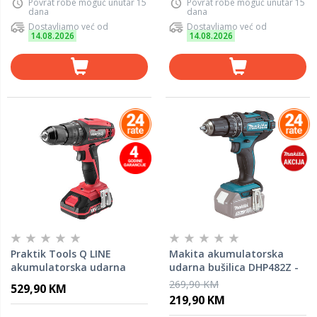
Povrat robe moguć unutar 15
Povrat robe moguć unutar 15
dana
dana
Dostavljamo već od
Dostavljamo već od
14.08.2026
14.08.2026
Praktik Tools Q LINE
Makita akumulatorska
akumulatorska udarna
udarna bušilica DHP482Z -
bušilica/odvijač - PTQ093 -
SAMO ALAT
269,90 KM
529,90 KM
Flexpower
219,90 KM