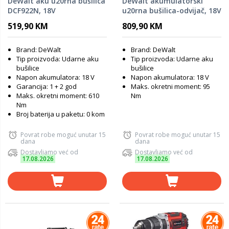
DeWalt aku u20rna bušilica
DeWalt akumulatorski
DCF922N, 18V
u20rna bušilica-odvijač, 18V
- DCD996P2
519,90 KM
809,90 KM
Brand: DeWalt
Brand: DeWalt
Tip proizvoda: Udarne aku
Tip proizvoda: Udarne aku
bušilice
bušilice
Napon akumulatora: 18 V
Napon akumulatora: 18 V
Garancija: 1 + 2 god
Maks. okretni moment: 95
Maks. okretni moment: 610
Nm
Nm
Broj baterija u paketu: 0 kom
Povrat robe moguć unutar 15
Povrat robe moguć unutar 15
dana
dana
Dostavljamo već od
Dostavljamo već od
17.08.2026
17.08.2026