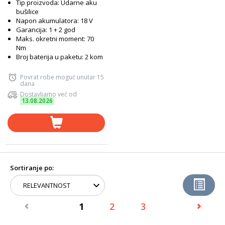
Tip proizvoda: Udarne aku
bušilice
Napon akumulatora: 18 V
Garancija: 1 + 2 god
Maks. okretni moment: 70
Nm
Broj baterija u paketu: 2 kom
Povrat robe moguć unutar 15
dana
Dostavljamo već od
13.08.2026
Sortiranje po:
1
2
3