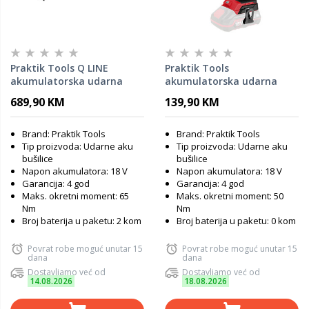
Praktik Tools Q LINE
Praktik Tools
akumulatorska udarna
akumulatorska udarna
bušilica/odvijač - PTQ092 -
bušilica Flexpower 18V
689,90 KM
139,90 KM
Flexpower
PTQ095 Brushless / SOLO
Brand: Praktik Tools
Brand: Praktik Tools
Tip proizvoda: Udarne aku
Tip proizvoda: Udarne aku
bušilice
bušilice
Napon akumulatora: 18 V
Napon akumulatora: 18 V
Garancija: 4 god
Garancija: 4 god
Maks. okretni moment: 65
Maks. okretni moment: 50
Nm
Nm
Broj baterija u paketu: 2 kom
Broj baterija u paketu: 0 kom
Povrat robe moguć unutar 15
Povrat robe moguć unutar 15
dana
dana
Dostavljamo već od
Dostavljamo već od
14.08.2026
18.08.2026