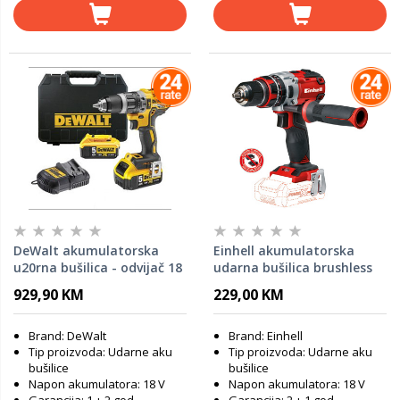
DeWalt akumulatorska
Einhell akumulatorska
u20rna bušilica - odvijač 18
udarna bušilica brushless
V DCD796P2
TP-CD 18 Li-i BL - SOLO
929,90 KM
229,00 KM
Brand: DeWalt
Brand: Einhell
Tip proizvoda: Udarne aku
Tip proizvoda: Udarne aku
bušilice
bušilice
Napon akumulatora: 18 V
Napon akumulatora: 18 V