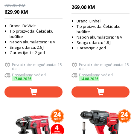
18 V - 1 akumulator,
Li-Solo
929,90 KM
269,00 KM
punjač, kofer - DCH133M1
629,90 KM
Brand: Einhell
Brand: DeWalt
Tip proizvoda: Čekić aku
Tip proizvoda: Čekić aku
bušilice
bušilice
Napon akumulatora: 18 V
Napon akumulatora: 18 V
Snaga udarca: 1.8 J
Snaga udarca: 2.6 J
Garancija: 2 god
Garancija: 1 + 2 god
Povrat robe moguć unutar 15
Povrat robe moguć unutar 15
dana
dana
Dostavljamo već od
Dostavljamo već od
17.08.2026
14.08.2026