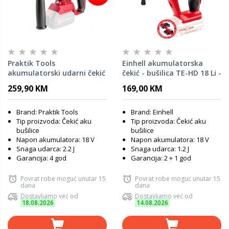
Praktik Tools
Einhell akumulatorska
akumulatorski udarni čekić
čekić - bušilica TE-HD 18 Li -
Flexpower SDS+ 18V
SOLO
259,90 KM
169,00 KM
PTQ031 Brushless / SOLO
Brand: Praktik Tools
Brand: Einhell
Tip proizvoda: Čekić aku
Tip proizvoda: Čekić aku
bušilice
bušilice
Napon akumulatora: 18 V
Napon akumulatora: 18 V
Snaga udarca: 2.2 J
Snaga udarca: 1.2 J
Garancija: 4 god
Garancija: 2 + 1 god
Povrat robe moguć unutar 15
Povrat robe moguć unutar 15
dana
dana
Dostavljamo već od
Dostavljamo već od
18.08.2026
14.08.2026