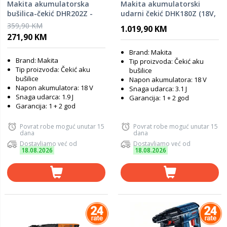
Makita akumulatorska
Makita akumulatorski
bušilica-čekić DHR202Z -
udarni čekić DHK180Z (18V,
SAMO ALAT
Li-ion, sds-plus, 3,1J, bez
359,90 KM
1.019,90 KM
baterije)
271,90 KM
Brand: Makita
Brand: Makita
Tip proizvoda: Čekić aku
Tip proizvoda: Čekić aku
bušilice
bušilice
Napon akumulatora: 18 V
Napon akumulatora: 18 V
Snaga udarca: 3.1 J
Snaga udarca: 1.9 J
Garancija: 1 + 2 god
Garancija: 1 + 2 god
Povrat robe moguć unutar 15
Povrat robe moguć unutar 15
dana
dana
Dostavljamo već od
Dostavljamo već od
18.08.2026
18.08.2026