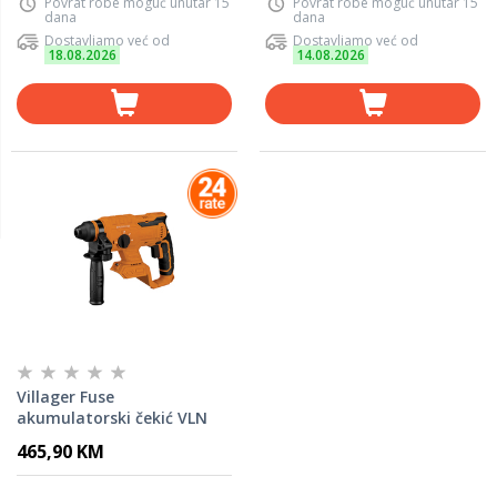
Povrat robe moguć unutar 15
Povrat robe moguć unutar 15
dana
dana
Dostavljamo već od
Dostavljamo već od
18.08.2026
14.08.2026
Villager Fuse
akumulatorski čekić VLN
0220 / 18V - 72769
465,90 KM