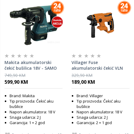
Makita akumulatorski
Villager Fuse
čekić bušilica 18V - SAMO
akumulatorski čekić VLN
ALAT
0220
749,90 KM
329,90 KM
599,90 KM
189,00 KM
Brand: Makita
Brand: Villager
Tip proizvoda: Čekić aku
Tip proizvoda: Čekić aku
bušilice
bušilice
Napon akumulatora: 18 V
Napon akumulatora: 18 V
Snaga udarca: 2 J
Snaga udarca: 2 J
Garancija: 1 + 2 god
Garancija: 2 + 1 god