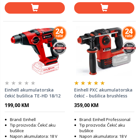
Einhell akumulatorska
Einhell PXC akumulatorska
čekić bušilica TE-HD 18/12
čekić - bušilica brushless
Li - SOLO
HEROCCO 18/20 - SOLO
199,00 KM
359,00 KM
Brand: Einhell
Brand: Einhell Professional
Tip proizvoda: Čekić aku
Tip proizvoda: Čekić aku
bušilice
bušilice
Napon akumulatora: 18 V
Napon akumulatora: 18 V