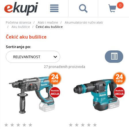
0
Početna stranica
Alati i mašine
Akumulatorski ručni alati
Aku bušilice
Čekić aku bušilice
Čekić aku bušilice
Sortiranje po:
27 pronađenih proizvoda