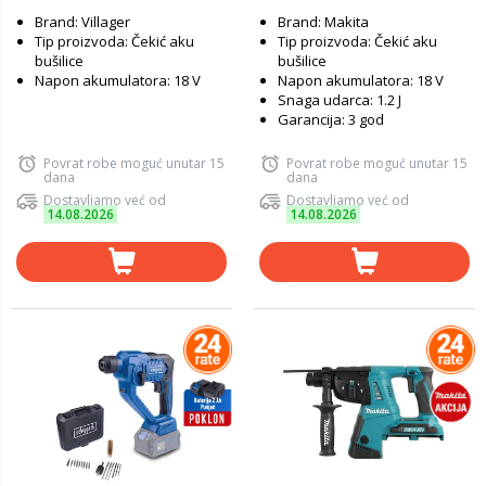
Brand: Villager
Brand: Makita
Tip proizvoda: Čekić aku
Tip proizvoda: Čekić aku
bušilice
bušilice
Napon akumulatora: 18 V
Napon akumulatora: 18 V
Snaga udarca: 1.2 J
Garancija: 3 god
Povrat robe moguć unutar 15
Povrat robe moguć unutar 15
dana
dana
Dostavljamo već od
Dostavljamo već od
14.08.2026
14.08.2026