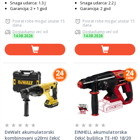
Snaga udarca: 1.3 J
Snaga udarca: 2.2 J
Garancija: 2 + 1 god
Garancija: 2 god
Povrat robe moguć unutar 15
Povrat robe moguć unutar 15
dana
dana
Dostavljamo već od
Dostavljamo već od
14.08.2026
14.08.2026
DeWalt akumulatorski
EINHELL akumulatorska
kombinovani u20rni čekić
čekić bušilica TE-HD 18/20