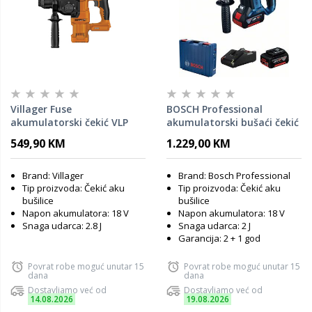
Villager Fuse
BOSCH Professional
akumulatorski čekić VLP
akumulatorski bušaći čekić
0320 / 18V - 72770
sa SDS plus sustavom GBH
549,90 KM
1.229,00 KM
180-LI (2x 4 Ah)
Brand: Villager
Brand: Bosch Professional
Tip proizvoda: Čekić aku
Tip proizvoda: Čekić aku
bušilice
bušilice
Napon akumulatora: 18 V
Napon akumulatora: 18 V
Snaga udarca: 2.8 J
Snaga udarca: 2 J
Garancija: 2 + 1 god
Povrat robe moguć unutar 15
Povrat robe moguć unutar 15
dana
dana
Dostavljamo već od
Dostavljamo već od
14.08.2026
19.08.2026