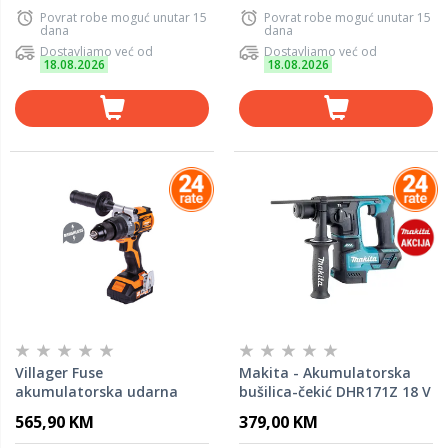
Povrat robe moguć unutar 15
Povrat robe moguć unutar 15
dana
dana
Dostavljamo već od
Dostavljamo već od
18.08.2026
18.08.2026
Villager Fuse
Makita - Akumulatorska
akumulatorska udarna
bušilica-čekić DHR171Z 18 V
bušilica VLP 5120 (2BSC) -
LXT SOLO
565,90 KM
379,00 KM
56354