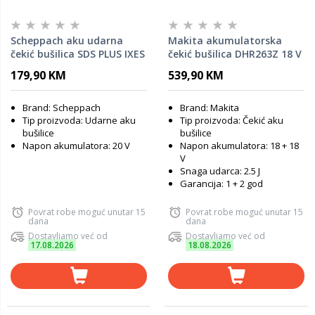
Scheppach aku udarna
Makita akumulatorska
čekić bušilica SDS PLUS IXES
čekić bušilica DHR263Z 18 V
C-RHD130-X – SOLO
+ 18 V - SAMO ALAT
179,90 KM
539,90 KM
Brand: Scheppach
Brand: Makita
Tip proizvoda: Udarne aku
Tip proizvoda: Čekić aku
bušilice
bušilice
Napon akumulatora: 20 V
Napon akumulatora: 18 + 18
V
Snaga udarca: 2.5 J
Garancija: 1 + 2 god
Povrat robe moguć unutar 15
Povrat robe moguć unutar 15
dana
dana
Dostavljamo već od
Dostavljamo već od
17.08.2026
18.08.2026