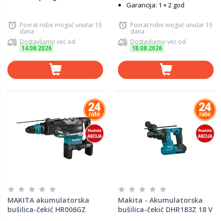
Garancija: 1 + 2 god
Povrat robe moguć unutar 15
Povrat robe moguć unutar 15
dana
dana
Dostavljamo već od
Dostavljamo već od
14.08.2026
18.08.2026
MAKITA akumulatorska
Makita - Akumulatorska
bušilica-čekić HR006GZ
bušilica-čekić DHR183Z 18 V
LXT SOLO