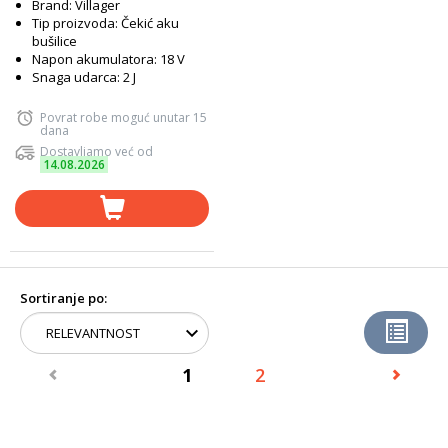
Brand: Villager
Tip proizvoda: Čekić aku
bušilice
Napon akumulatora: 18 V
Snaga udarca: 2 J
Povrat robe moguć unutar 15
dana
Dostavljamo već od
14.08.2026
Sortiranje po:
1
2