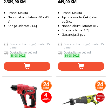
2.389,90 KM
449,00 KM
Brand: Makita
Brand: Makita
Napon akumulatora: 40 + 40
Tip proizvoda: Čekić aku
V
bušilice
Snaga udarca: 21.4 J
Napon akumulatora: 18 V
Snaga udarca: 1.7 J
Garancija: 3 god
Povrat robe moguć unutar 15
Povrat robe moguć unutar 15
dana
dana
Dostavljamo već od
Dostavljamo već od
18.08.2026
14.08.2026