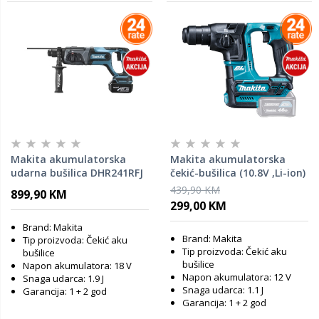
Makita akumulatorska
Makita akumulatorska
udarna bušilica DHR241RFJ
čekić-bušilica (10.8V ,Li-ion)
HR166DZ - SAMO ALAT
439,90 KM
899,90 KM
299,00 KM
Brand: Makita
Brand: Makita
Tip proizvoda: Čekić aku
Tip proizvoda: Čekić aku
bušilice
bušilice
Napon akumulatora: 18 V
Napon akumulatora: 12 V
Snaga udarca: 1.9 J
Snaga udarca: 1.1 J
Garancija: 1 + 2 god
Garancija: 1 + 2 god