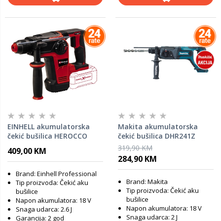
EINHELL akumulatorska
Makita akumulatorska
čekić bušilica HEROCCO
čekić bušilica DHR241Z
18/26 -SAMO ALAT
(18V,Li-ion) - SAMO ALAT
319,90 KM
409,00 KM
284,90 KM
Brand: Einhell Professional
Brand: Makita
Tip proizvoda: Čekić aku
Tip proizvoda: Čekić aku
bušilice
bušilice
Napon akumulatora: 18 V
Napon akumulatora: 18 V
Snaga udarca: 2.6 J
Snaga udarca: 2 J
Garancija: 2 god