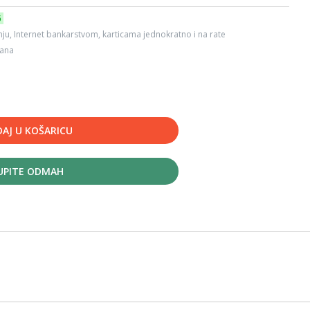
6
ju, Internet bankarstvom, karticama jednokratno i na rate
dana
AJ U KOŠARICU
UPITE ODMAH