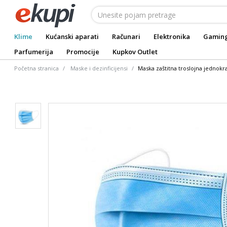
Klime
Kućanski aparati
Računari
Elektronika
Gamin
Parfumerija
Promocije
Kupkov Outlet
Početna stranica
Maske i dezinficijensi
Maska zaštitna troslojna jednokra