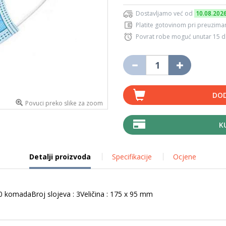
Dostavljamo već od
10.08.202
Platite gotovinom pri preuziman
Povrat robe moguć unutar 15 
DOD
Povuci preko slike za zoom
K
Detalji proizvoda
Specifikacije
Ocjene
50 komadaBroj slojeva : 3Veličina : 175 x 95 mm