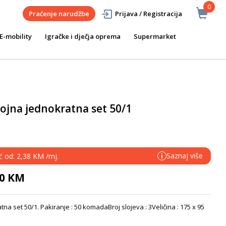
0
Praćenje narudžbe
Prijava / Registracija
E-mobility
Igračke i dječja oprema
Supermarket
lojna jednokratna set 50/1
Saznaj više
ć od: 2,38 KM /mj.
i
50 KM
na set 50/1. Pakiranje : 50 komadaBroj slojeva : 3Veličina : 175 x 95