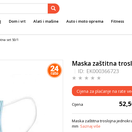
g
Dom i vrt
Alati i mašine
Auto i moto oprema
Fitness
tna set 50/1
Maska zaštitna tros
ID:
EK000366723
Cijena za plaćanje na rate ve
52,
Cijena
Maska zaštitna troslojna jednokrat
mm
Saznaj više