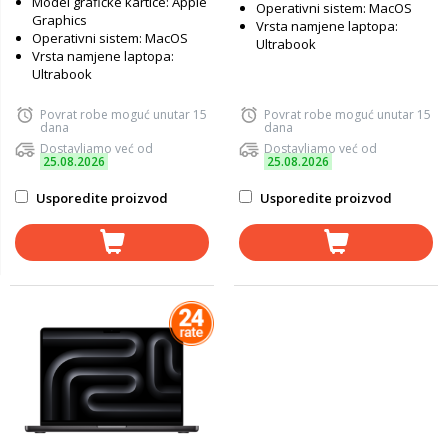
Model grafičke kartice: Apple
Operativni sistem: MacOS
Graphics
Vrsta namjene laptopa:
Operativni sistem: MacOS
Ultrabook
Vrsta namjene laptopa:
Ultrabook
Povrat robe moguć unutar 15
Povrat robe moguć unutar 15
dana
dana
Dostavljamo već od
Dostavljamo već od
25.08.2026
25.08.2026
Usporedite proizvod
Usporedite proizvod