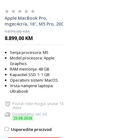
Apple MacBook Pro,
mgec4cr/a, 16", M5 Pro, 20C
GPU, 48GB RAM, 1TB SSD,
9.699,00 KM
Space Black, laptop
8.899,00 KM
Serija procesora: M5
Model procesora: Apple
Graphics
RAM memorija: 48 GB
Kapacitet SSD 1: 1 GB
Operativni sistem: MacOS
Vrsta namjene laptopa:
Ultrabook
Povrat robe moguć unutar 15
dana
Dostavljamo već od
25.08.2026
Usporedite proizvod