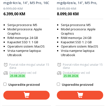
mgdr4cr/a, 14", M5 Pro, 16C
mgdp4ze/a, 14", M5 Pro,
GPU, 24GB RAM, 1TB SSD,
20C GPU, 24GB RAM, 2TB
6.999,00 KM
8.849,00 KM
Space Black, laptop
SSD, Silver, laptop
6.399,00 KM
8.099,00 KM
Serija procesora: M5
Serija procesora: M5
Model procesora: Apple
Model procesora: Apple
Graphics
Graphics
RAM memorija: 24 GB
RAM memorija: 24 GB
Kapacitet SSD 1: 1 GB
Kapacitet SSD 1: 2 GB
Operativni sistem: MacOS
Operativni sistem: MacOS
Vrsta namjene laptopa:
Vrsta namjene laptopa:
Ultrabook
Ultrabook
Povrat robe moguć unutar 15
Povrat robe moguć unutar 15
dana
dana
Dostavljamo već od
Dostavljamo već od
25.08.2026
25.08.2026
Usporedite proizvod
Usporedite proizvod