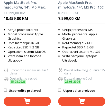
Apple MacBook Pro,
Apple MacBook Pro,
mgdu4cr/a, 14", M5 Max,
mjlw4cr/a, 14", M5 Pro, 16C
32C GPU, 36GB RAM, 2TB
GPU, 24GB RAM, 2TB SSD,
11.399,00 KM
8.299,00 KM
SSD, Space Black, laptop
Space Black, laptop
10.459,00 KM
7.599,00 KM
Serija procesora: M5
Serija procesora: M5
Model procesora: Apple
Model procesora: Apple
Graphics
Graphics
RAM memorija: 36 GB
RAM memorija: 24 GB
Kapacitet SSD 1: 2 GB
Kapacitet SSD 1: 2 GB
Operativni sistem: MacOS
Operativni sistem: MacOS
Vrsta namjene laptopa:
Vrsta namjene laptopa:
Ultrabook
Ultrabook
Povrat robe moguć unutar 15
Povrat robe moguć unutar 15
dana
dana
Dostavljamo već od
Dostavljamo već od
25.08.2026
25.08.2026
Usporedite proizvod
Usporedite proizvod