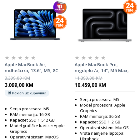
Apple MacBook Air,
Apple MacBook Pro,
mdhe4cr/a, 13.6", M5, 8C
mgdq4cr/a, 14", M5 Max,
GPU, 16GB RAM, 512GB SSD,
32C GPU, 36GB RAM, 2TB
3.399,00 KM
11.399,00 KM
Midnight, laptop
SSD, Silver, laptop
3.099,00 KM
10.459,00 KM
🎁 Poklon uz kupovinu!
Serija procesora: M5
Model procesora: Apple
Serija procesora: M5
Graphics
RAM memorija: 16 GB
RAM memorija: 36 GB
Kapacitet SSD 1: 512 GB
Kapacitet SSD 1: 2 GB
Model grafičke kartice: Apple
Operativni sistem: MacOS
Graphics
Vrsta namjene laptopa:
Operativni sistem: MacOS
Ultrabook