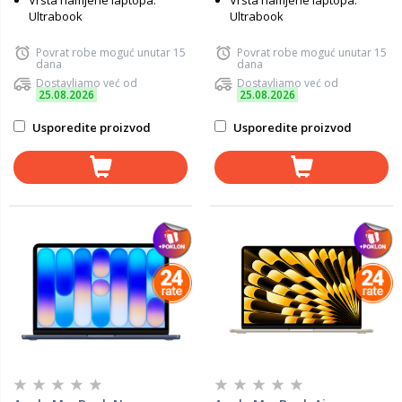
Vrsta namjene laptopa:
Vrsta namjene laptopa:
Ultrabook
Ultrabook
Povrat robe moguć unutar 15
Povrat robe moguć unutar 15
dana
dana
Dostavljamo već od
Dostavljamo već od
25.08.2026
25.08.2026
Usporedite proizvod
Usporedite proizvod