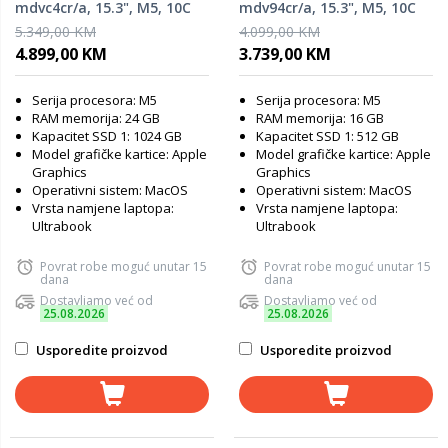
mdvc4cr/a, 15.3", M5, 10C
mdv94cr/a, 15.3", M5, 10C
GPU, 24GB RAM, 1TB SSD,
GPU, 16GB RAM, 512GB SSD,
5.349,00 KM
4.099,00 KM
Silver, laptop
Silver, laptop
4.899,00 KM
3.739,00 KM
Serija procesora: M5
Serija procesora: M5
RAM memorija: 24 GB
RAM memorija: 16 GB
Kapacitet SSD 1: 1024 GB
Kapacitet SSD 1: 512 GB
Model grafičke kartice: Apple
Model grafičke kartice: Apple
Graphics
Graphics
Operativni sistem: MacOS
Operativni sistem: MacOS
Vrsta namjene laptopa:
Vrsta namjene laptopa:
Ultrabook
Ultrabook
Povrat robe moguć unutar 15
Povrat robe moguć unutar 15
dana
dana
Dostavljamo već od
Dostavljamo već od
25.08.2026
25.08.2026
Usporedite proizvod
Usporedite proizvod