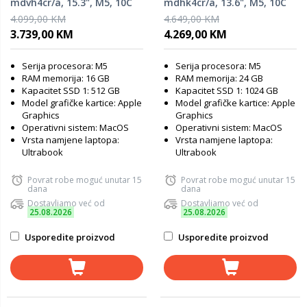
mdvh4cr/a, 15.3", M5, 10C
mdhk4cr/a, 13.6", M5, 10C
GPU, 16GB RAM, 512GB SSD,
GPU, 24GB RAM, 1TB SSD,
4.099,00 KM
4.649,00 KM
Midnight, laptop
Sky Blue, laptop
3.739,00 KM
4.269,00 KM
Serija procesora: M5
Serija procesora: M5
RAM memorija: 16 GB
RAM memorija: 24 GB
Kapacitet SSD 1: 512 GB
Kapacitet SSD 1: 1024 GB
Model grafičke kartice: Apple
Model grafičke kartice: Apple
Graphics
Graphics
Operativni sistem: MacOS
Operativni sistem: MacOS
Vrsta namjene laptopa:
Vrsta namjene laptopa:
Ultrabook
Ultrabook
Povrat robe moguć unutar 15
Povrat robe moguć unutar 15
dana
dana
Dostavljamo već od
Dostavljamo već od
25.08.2026
25.08.2026
Usporedite proizvod
Usporedite proizvod