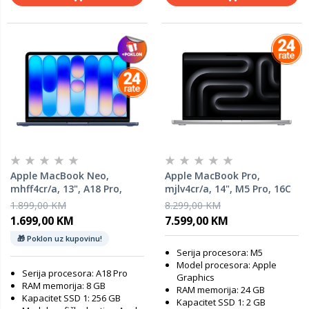
Apple MacBook Neo,
Apple MacBook Pro,
mhff4cr/a, 13", A18 Pro,
mjlv4cr/a, 14", M5 Pro, 16C
8GB, 256GB SSD, Apple
GPU, 24GB RAM, 2TB SSD,
1.899,00 KM
8.299,00 KM
Graphics, Indigo, laptop
Silver, laptop
1.699,00 KM
7.599,00 KM
🎁 Poklon uz kupovinu!
Serija procesora: M5
Model procesora: Apple
Serija procesora: A18 Pro
Graphics
RAM memorija: 8 GB
RAM memorija: 24 GB
Kapacitet SSD 1: 256 GB
Kapacitet SSD 1: 2 GB