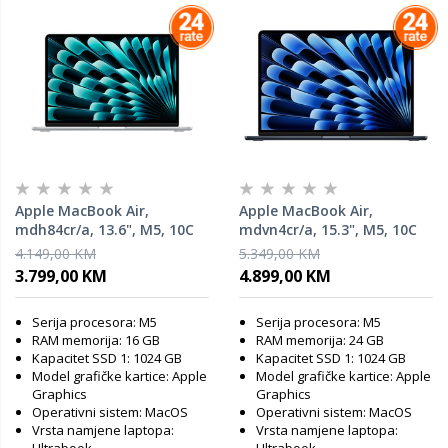
Apple MacBook Air,
Apple MacBook Air,
mdh84cr/a, 13.6", M5, 10C
mdvn4cr/a, 15.3", M5, 10C
GPU, 16GB RAM, 1TB SSD,
GPU, 24GB RAM, 1TB SSD,
4.149,00 KM
5.349,00 KM
Silver, laptop
Midnight, laptop
3.799,00 KM
4.899,00 KM
Serija procesora: M5
Serija procesora: M5
RAM memorija: 16 GB
RAM memorija: 24 GB
Kapacitet SSD 1: 1024 GB
Kapacitet SSD 1: 1024 GB
Model grafičke kartice: Apple
Model grafičke kartice: Apple
Graphics
Graphics
Operativni sistem: MacOS
Operativni sistem: MacOS
Vrsta namjene laptopa:
Vrsta namjene laptopa: