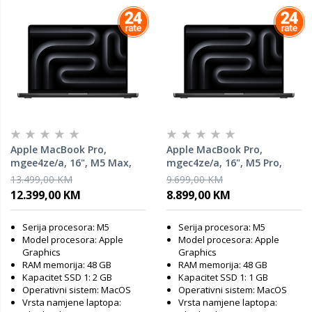
Apple MacBook Pro,
Apple MacBook Pro,
mgee4ze/a, 16", M5 Max,
mgec4ze/a, 16", M5 Pro,
40C GPU, 48GB RAM, 2TB
20C GPU, 48GB RAM, 1TB
13.499,00 KM
9.699,00 KM
SSD, Space Black, laptop
SSD, Space Black, laptop
12.399,00 KM
8.899,00 KM
Serija procesora: M5
Serija procesora: M5
Model procesora: Apple
Model procesora: Apple
Graphics
Graphics
RAM memorija: 48 GB
RAM memorija: 48 GB
Kapacitet SSD 1: 2 GB
Kapacitet SSD 1: 1 GB
Operativni sistem: MacOS
Operativni sistem: MacOS
Vrsta namjene laptopa:
Vrsta namjene laptopa: