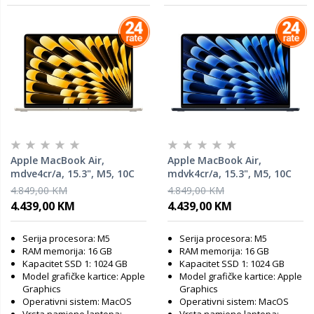
Apple MacBook Air,
Apple MacBook Air,
mdve4cr/a, 15.3", M5, 10C
mdvk4cr/a, 15.3", M5, 10C
GPU, 16GB RAM, 1TB SSD,
GPU, 16GB RAM, 1TB SSD,
4.849,00 KM
4.849,00 KM
Starlight, laptop
Midnight, laptop
4.439,00 KM
4.439,00 KM
Serija procesora: M5
Serija procesora: M5
RAM memorija: 16 GB
RAM memorija: 16 GB
Kapacitet SSD 1: 1024 GB
Kapacitet SSD 1: 1024 GB
Model grafičke kartice: Apple
Model grafičke kartice: Apple
Graphics
Graphics
Operativni sistem: MacOS
Operativni sistem: MacOS