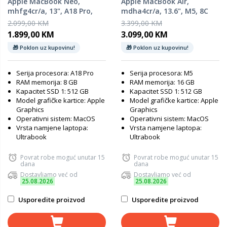
Apple MacBook Neo,
Apple MacBook Air,
mhfg4cr/a, 13", A18 Pro,
mdha4cr/a, 13.6", M5, 8C
8GB, 512GB SSD, Apple
GPU, 16GB RAM, 512GB SSD,
2.099,00 KM
3.399,00 KM
Graphics, Indigo, laptop
Starlight, laptop
1.899,00 KM
3.099,00 KM
🎁 Poklon uz kupovinu!
🎁 Poklon uz kupovinu!
Serija procesora: A18 Pro
Serija procesora: M5
RAM memorija: 8 GB
RAM memorija: 16 GB
Kapacitet SSD 1: 512 GB
Kapacitet SSD 1: 512 GB
Model grafičke kartice: Apple
Model grafičke kartice: Apple
Graphics
Graphics
Operativni sistem: MacOS
Operativni sistem: MacOS
Vrsta namjene laptopa:
Vrsta namjene laptopa:
Ultrabook
Ultrabook
Povrat robe moguć unutar 15
Povrat robe moguć unutar 15
dana
dana
Dostavljamo već od
Dostavljamo već od
25.08.2026
25.08.2026
Usporedite proizvod
Usporedite proizvod