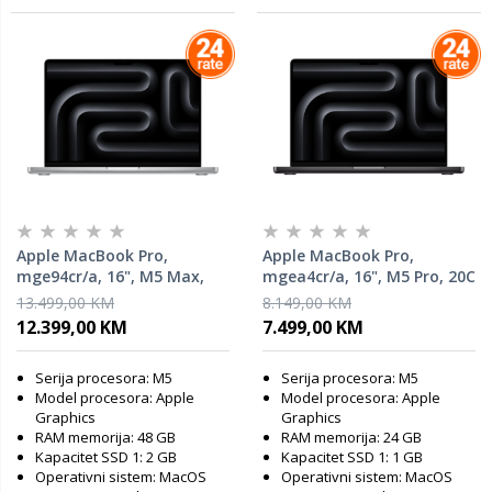
Apple MacBook Pro,
Apple MacBook Pro,
mge94cr/a, 16", M5 Max,
mgea4cr/a, 16", M5 Pro, 20C
40C GPU, 48GB RAM, 2TB
GPU, 24GB RAM, 1TB SSD,
13.499,00 KM
8.149,00 KM
SSD, Silver, laptop
Space Black, laptop
12.399,00 KM
7.499,00 KM
Serija procesora: M5
Serija procesora: M5
Model procesora: Apple
Model procesora: Apple
Graphics
Graphics
RAM memorija: 48 GB
RAM memorija: 24 GB
Kapacitet SSD 1: 2 GB
Kapacitet SSD 1: 1 GB
Operativni sistem: MacOS
Operativni sistem: MacOS