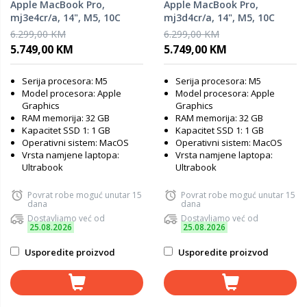
Apple MacBook Pro,
Apple MacBook Pro,
mj3e4cr/a, 14", M5, 10C
mj3d4cr/a, 14", M5, 10C
GPU, 32GB RAM, 1TB SSD,
GPU, 32GB RAM, 1TB SSD,
6.299,00 KM
6.299,00 KM
Silver, laptop
Space Black, laptop
5.749,00 KM
5.749,00 KM
Serija procesora: M5
Serija procesora: M5
Model procesora: Apple
Model procesora: Apple
Graphics
Graphics
RAM memorija: 32 GB
RAM memorija: 32 GB
Kapacitet SSD 1: 1 GB
Kapacitet SSD 1: 1 GB
Operativni sistem: MacOS
Operativni sistem: MacOS
Vrsta namjene laptopa:
Vrsta namjene laptopa:
Ultrabook
Ultrabook
Povrat robe moguć unutar 15
Povrat robe moguć unutar 15
dana
dana
Dostavljamo već od
Dostavljamo već od
25.08.2026
25.08.2026
Usporedite proizvod
Usporedite proizvod