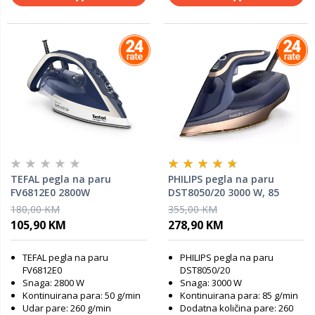
TEFAL pegla na paru
PHILIPS pegla na paru
FV6812E0 2800W
DST8050/20 3000 W, 85
g/min
180,00 KM
355,00 KM
105,90 KM
278,90 KM
TEFAL pegla na paru
PHILIPS pegla na paru
FV6812E0
DST8050/20
Snaga: 2800 W
Snaga: 3000 W
Kontinuirana para: 50 g/min
Kontinuirana para: 85 g/min
Udar pare: 260 g/min
Dodatna količina pare: 260