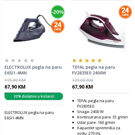
ELECTROLUX pegla na paru
TEFAL pegla na paru
E6SI1-4MN
FV2835E0 2400W
119,00 KM
129,00 KM
67,90 KM
67,90 KM
20% dodatno u košarici
TEFAL pegla na paru
FV2835E0
Snaga: 2400 W
ELECTROLUX pegla na paru
Kontinuirana para: 35 g/min
E6SI1-4MN
Udar pare: 160 g/min
Kapacitet spremnika za
vodu: 270 mL