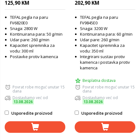
125,90 KM
202,90 KM
TEFAL pegla na paru
TEFAL pegla na paru
FV6820E0
FV9845E0
Snaga: 2800 W
Snaga: 3200 W
Kontinuirana para: 50 g/min
Kontinuirana para: 60 g/min
Udar pare: 260 g/min
Udar pare: 260 g/min
Kapacitet spremnika za
Kapacitet spremnika za
vodu: 300 ml
vodu: 350 ml
Postavke protiv kamenca
Integrirani sustav protiv
kamenca i postavka protiv
kamenca
Besplatna dostava
Povrat robe moguć unutar 15
Povrat robe moguć unutar 15
dana
dana
Dostavljamo već od
Dostavljamo već od
13.08.2026
13.08.2026
Usporedite proizvod
Usporedite proizvod