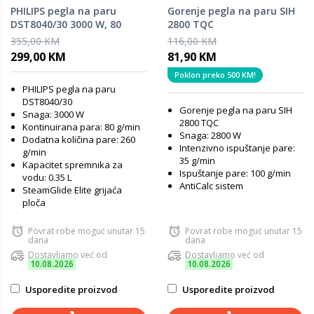
PHILIPS pegla na paru
Gorenje pegla na paru SIH
DST8040/30 3000 W, 80
2800 TQC
g/min
355,00 KM
116,00 KM
299,00 KM
81,90 KM
Poklon preko 500 KM!
PHILIPS pegla na paru
DST8040/30
Gorenje pegla na paru SIH
Snaga: 3000 W
2800 TQC
Kontinuirana para: 80 g/min
Snaga: 2800 W
Dodatna količina pare: 260
Intenzivno ispuštanje pare:
g/min
35 g/min
Kapacitet spremnika za
Ispuštanje pare: 100 g/min
vodu: 0.35 L
AntiCalc sistem
SteamGlide Elite grijaća
ploča
Povrat robe moguć unutar 15
Povrat robe moguć unutar 15
dana
dana
Dostavljamo već od
Dostavljamo već od
10.08.2026
10.08.2026
Usporedite proizvod
Usporedite proizvod