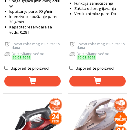
Snaga grijača (min-max) 2200
Funkcija samočišćenja
W
Zaštita od pregrijavanja
Ispuštanje pare: 90 g/min
Vertikalni mlaz pare: Da
Intenzivno ispuštanje pare:
30 g/min
Kapacitet rezervoara za
vodu: 0,28 l
Povrat robe moguć unutar 15
Povrat robe moguć unutar 15
dana
dana
Dostavljamo već od
Dostavljamo već od
10.08.2026
10.08.2026
Usporedite proizvod
Usporedite proizvod