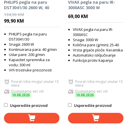
PHILIPS pegla na paru
VIVAX pegla na paru IR-
DST3041/30 2600 W, 40
3000ASC 3000 W
g/min
134,90 KM
69,00 KM
99,90 KM
VIVAX pegla na paru IR-
PHILIPS pegla na paru
3000ASC
DST3041/30
Snaga: 3000 W
Snaga: 2600 W
Količina pare (g/min): 25-40
Kontinuirana para: 40 g/min
Vrsta grijaće ploče: Keramika
Udar pare: 200 g/min
Automatsko isključivanje
Kapacitet spremnika za
Funkcija protiv kapanja
vodu: 300 ml
Vrh trostruke preciznosti
Povrat robe moguć unutar 15
Povrat robe moguć unutar 15
dana
dana
Dostavljamo već od
Dostavljamo već od
10.08.2026
10.08.2026
Usporedite proizvod
Usporedite proizvod