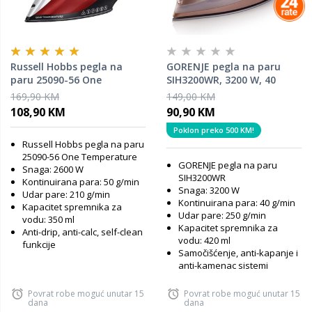
Russell Hobbs pegla na
GORENJE pegla na paru
paru 25090-56 One
SIH3200WR, 3200 W, 40
Temperature, 2600 W, 210
g/min
169,90 KM
149,00 KM
g/min udar pare
108,90 KM
90,90 KM
Poklon preko 500 KM!
Russell Hobbs pegla na paru
25090-56 One Temperature
GORENJE pegla na paru
Snaga: 2600 W
SIH3200WR
Kontinuirana para: 50 g/min
Snaga: 3200 W
Udar pare: 210 g/min
Kontinuirana para: 40 g/min
Kapacitet spremnika za
Udar pare: 250 g/min
vodu: 350 ml
Kapacitet spremnika za
Anti-drip, anti-calc, self-clean
vodu: 420 ml
funkcije
Samočišćenje, anti-kapanje i
anti-kamenac sistemi
Povrat robe moguć unutar 15
Povrat robe moguć unutar 15
dana
dana