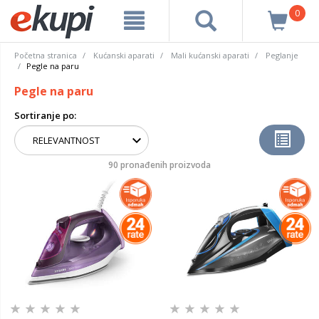
0
Početna stranica
Kućanski aparati
Mali kućanski aparati
Peglanje
Pegle na paru
Pegle na paru
Sortiranje po:
90 pronađenih proizvoda