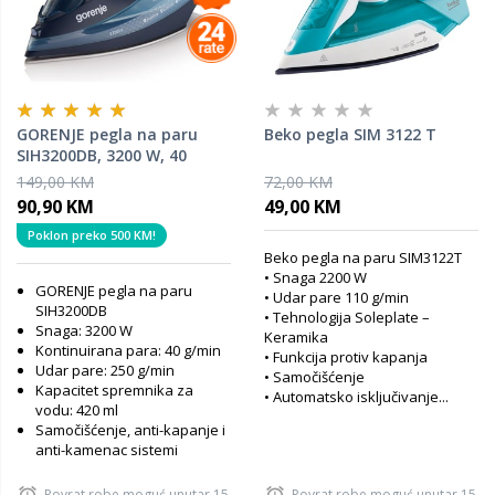
GORENJE pegla na paru
Beko pegla SIM 3122 T
SIH3200DB, 3200 W, 40
g/min
149,00 KM
72,00 KM
90,90 KM
49,00 KM
Poklon preko 500 KM!
Beko pegla na paru SIM3122T
• Snaga 2200 W
GORENJE pegla na paru
• Udar pare 110 g/min
SIH3200DB
• Tehnologija Soleplate –
Snaga: 3200 W
Keramika
Kontinuirana para: 40 g/min
• Funkcija protiv kapanja
Udar pare: 250 g/min
• Samočišćenje
Kapacitet spremnika za
• Automatsko isključivanje...
vodu: 420 ml
Samočišćenje, anti-kapanje i
anti-kamenac sistemi
Povrat robe moguć unutar 15
Povrat robe moguć unutar 15