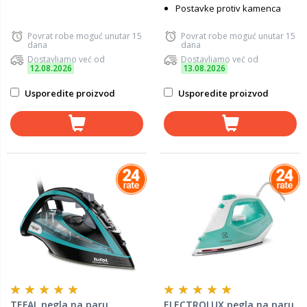
Postavke protiv kamenca
Povrat robe moguć unutar 15
Povrat robe moguć unutar 15
dana
dana
Dostavljamo već od
Dostavljamo već od
12.08.2026
13.08.2026
Usporedite proizvod
Usporedite proizvod
TEFAL pegla na paru
ELECTROLUX pegla na paru