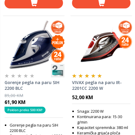
Gorenje pegla na paru SIH
VIVAX pegla na paru IR-
2200 BLC
2201CC 2200 W
89,00 KM
52,00 KM
61,90 KM
Poklon preko 500 KM!
Snaga: 2200 W
Kontinuirana para: 15-30
g/min
Gorenje pegla na paru SIH
Kapacitet spremnika: 380 ml
2200 BLC
Keramička grijaća ploča