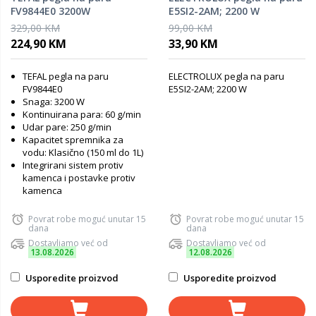
FV9844E0 3200W
E5SI2-2AM; 2200 W
329,00 KM
99,00 KM
224,90 KM
33,90 KM
TEFAL pegla na paru
ELECTROLUX pegla na paru
FV9844E0
E5SI2-2AM; 2200 W
Snaga: 3200 W
Kontinuirana para: 60 g/min
Udar pare: 250 g/min
Kapacitet spremnika za
vodu: Klasično (150 ml do 1L)
Integrirani sistem protiv
kamenca i postavke protiv
kamenca
Povrat robe moguć unutar 15
Povrat robe moguć unutar 15
dana
dana
Dostavljamo već od
Dostavljamo već od
13.08.2026
12.08.2026
Usporedite proizvod
Usporedite proizvod