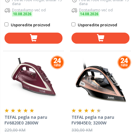
dana
dana
Dostavljamo već od
Dostavljamo već od
10.08.2026
14.08.2026
Usporedite proizvod
Usporedite proizvod
TEFAL pegla na paru
TEFAL pegla na paru
FV6820E0 2800W
FV9845E0; 3200W
229,00 KM
330,00 KM