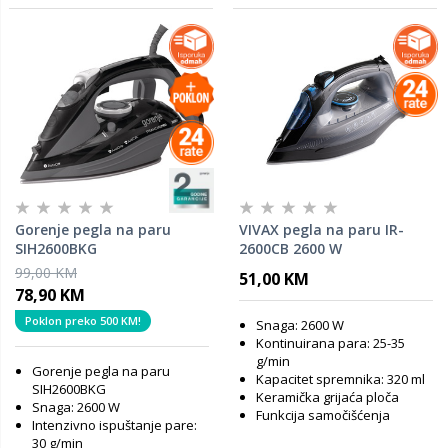
Gorenje pegla na paru
VIVAX pegla na paru IR-
SIH2600BKG
2600CB 2600 W
99,00 KM
51,00 KM
78,90 KM
Poklon preko 500 KM!
Snaga: 2600 W
Kontinuirana para: 25-35
g/min
Gorenje pegla na paru
Kapacitet spremnika: 320 ml
SIH2600BKG
Keramička grijaća ploča
Snaga: 2600 W
Funkcija samočišćenja
Intenzivno ispuštanje pare:
30 g/min