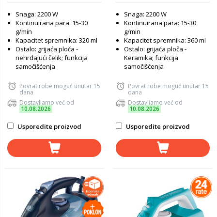
Snaga: 2200 W
Snaga: 2200 W
Kontinuirana para: 15-30
Kontinuirana para: 15-30
g/min
g/min
Kapacitet spremnika: 320 ml
Kapacitet spremnika: 360 ml
Ostalo: grijaća ploča -
Ostalo: grijaća ploča -
nehrđajući čelik; funkcija
Keramika; funkcija
samočišćenja
samočišćenja
Povrat robe moguć unutar 15
Povrat robe moguć unutar 15
dana
dana
Dostavljamo već od
Dostavljamo već od
10.08.2026
10.08.2026
Usporedite proizvod
Usporedite proizvod