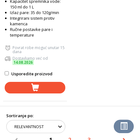
Kapacitet spremnika vode:
150 ml do 1 L
Izlaz pare: 35 do 120g/min
Integrirani sistem protiv
kamenca
Ručne postavke pare i
temperature
Povrat robe moguć unutar 15
dana
Dostavljamo već od
14.08.2026
Usporedite proizvod
Sortiranje po:
1
2
3