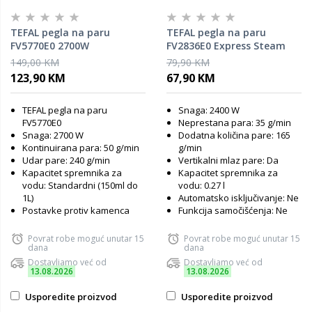
TEFAL pegla na paru
TEFAL pegla na paru
FV5770E0 2700W
FV2836E0 Express Steam
2400W
149,00 KM
79,90 KM
123,90 KM
67,90 KM
TEFAL pegla na paru
Snaga: 2400 W
FV5770E0
Neprestana para: 35 g/min
Snaga: 2700 W
Dodatna količina pare: 165
Kontinuirana para: 50 g/min
g/min
Udar pare: 240 g/min
Vertikalni mlaz pare: Da
Kapacitet spremnika za
Kapacitet spremnika za
vodu: Standardni (150ml do
vodu: 0.27 l
1L)
Automatsko isključivanje: Ne
Postavke protiv kamenca
Funkcija samočišćenja: Ne
Povrat robe moguć unutar 15
Povrat robe moguć unutar 15
dana
dana
Dostavljamo već od
Dostavljamo već od
13.08.2026
13.08.2026
Usporedite proizvod
Usporedite proizvod