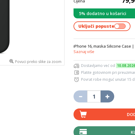
79,
Cijena
5% dodatno u košarici
Uključi popuste
iPhone 16, maska Silicone Case 
Saznaj više
Povuci preko slike za zoom
Dostavljamo već od
10.08.202
Platite gotovinom pri preuziman
Povrat robe moguć unutar 15 
DOD
K