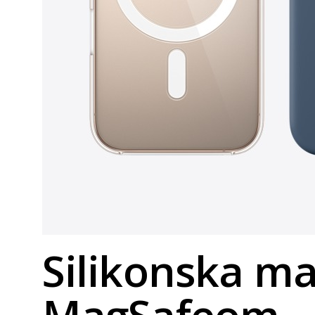
Silikonska mas
MagSafeom - 