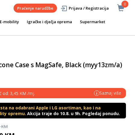
0
Praćenje narudžbe
Prijava / Registracija
E-mobility
Igračke i dječja oprema
Supermarket
icone Case s MagSafe, Black (myy13zm/a)
Saznaj više
ć od: 3,45 KM /mj.
i
ta na odabrani Apple i LG asortiman, kao i na
ility opremu.
Akcija traje do 10.8. u 9h. Pogledaj ponudu.
0 KM