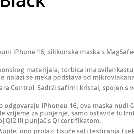
ni iPhone 16, silikonska maska ​​s MagSafeo
ikonskog materijala, torbica ima svilenkas
ane nalazi se meka podstava od mikrovlakana 
ra Control. Sadrži safirni kristal, spojen s
odgovaraju iPhoneu 16, ova maska ​​nudi ča
e vrijeme za punjenje, samo ostavite futrol
 Qi2 ili punjač s Qi certifikatom.
 Apple, ono prolazi tisuće sati testiranja ti