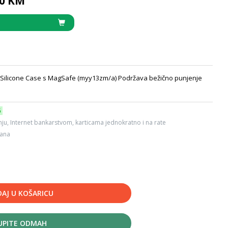
90 KM
| Silicone Case s MagSafe (myy13zm/a) Podržava bežično punjenje
6
ju, Internet bankarstvom, karticama jednokratno i na rate
dana
AJ U KOŠARICU
UPITE ODMAH