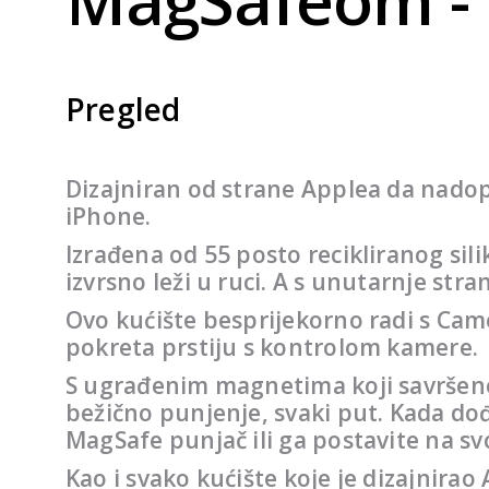
Pregled
Dizajniran od strane Applea da nadopu
iPhone.
Izrađena od 55 posto recikliranog sil
izvrsno leži u ruci. A s unutarnje str
Ovo kućište besprijekorno radi s Came
pokreta prstiju s kontrolom kamere.
S ugrađenim magnetima koji savršeno 
bežično punjenje, svaki put. Kada dođ
MagSafe punjač ili ga postavite na svoj
Kao i svako kućište koje je dizajnirao