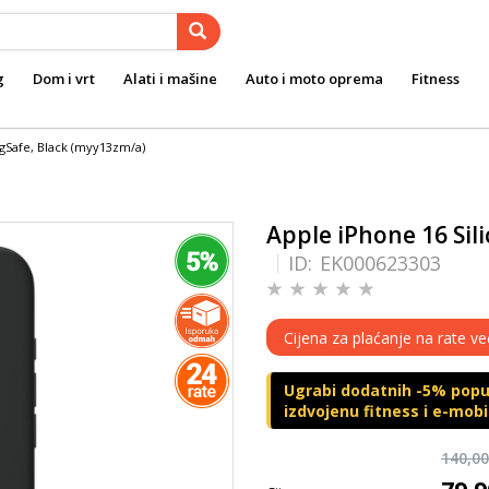
g
Dom i vrt
Alati i mašine
Auto i moto oprema
Fitness
agSafe, Black (myy13zm/a)
Apple iPhone 16 Sil
ID:
EK000623303
Cijena za plaćanje na rate ve
Ugrabi dodatnih -5% popus
izdvojenu fitness i e-mob
140,0