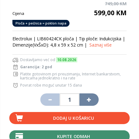
749,00 KM
599,00 KM
Cijena
Ploča + pećnica = poklon napa
Electrolux | LIB60424CK ploča | Tip ploče: Indukcijska |
Dimenzije(VxŠxD): 4,8 x 59 x 52 cm |
Saznaj više
Dostavljamo već od
10.08.2026
Garancija: 2 god
Platite gotovinom pri preuzimanju, Internet bankarstvom,
karticama jednokratno i na rate
Povrat robe moguć unutar 15 dana
DODAJ U KOŠARICU
KUPITE ODMAH