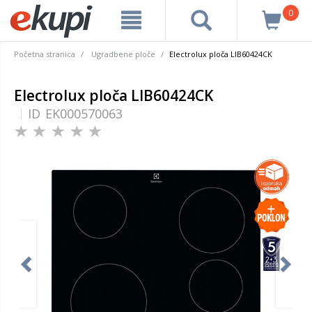
0
Početna stranica
Ugradbene ploče
Electrolux ploča LIB60424CK
Electrolux ploča LIB60424CK
ID
EK000570063