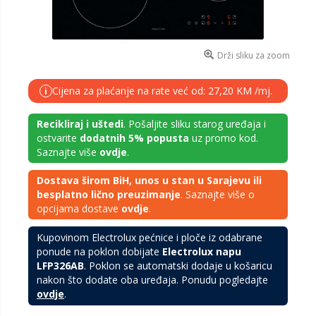
Drži sliku za zoom
Cijena za plaćanje na rate već od: 27,20 KM /mj.
i
Recikliraj i uštedi
. Pošaljite sliku starog uređaja i
ostvarite
dodatnih 5% popusta
uz promo kod.
Saznajte više
ovdje
.
Dostava širom BiH, unos u stan u Sarajevu ili
besplatno lično preuzimanje
. Saznajte više o
opcijama dostave
ovdje
.
Kupovinom Electrolux pećnice i ploče iz odabrane
ponude na poklon dobijate
Electrolux napu
LFP326AB
. Poklon se automatski dodaje u košaricu
nakon što dodate oba uređaja. Ponudu pogledajte
ovdje
.