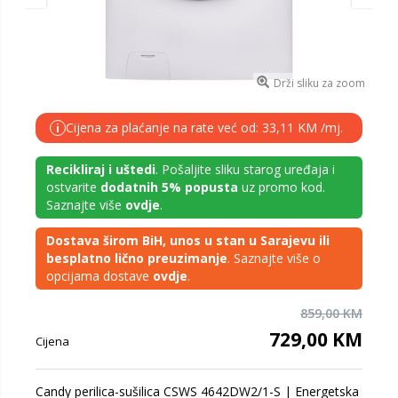
Drži sliku za zoom
Cijena za plaćanje na rate već od: 33,11 KM /mj.
i
Recikliraj i uštedi
. Pošaljite sliku starog uređaja i
ostvarite
dodatnih 5% popusta
uz promo kod.
Saznajte više
ovdje
.
Dostava širom BiH, unos u stan u Sarajevu ili
besplatno lično preuzimanje
. Saznajte više o
opcijama dostave
ovdje
.
859,00 KM
729,00 KM
Cijena
Candy perilica-sušilica CSWS 4642DW2/1-S | Energetska