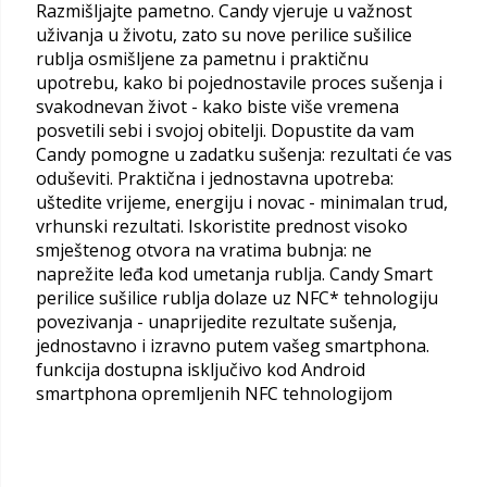
Razmišljajte pametno. Candy vjeruje u važnost
uživanja u životu, zato su nove perilice sušilice
rublja osmišljene za pametnu i praktičnu
upotrebu, kako bi pojednostavile proces sušenja i
svakodnevan život - kako biste više vremena
posvetili sebi i svojoj obitelji. Dopustite da vam
Candy pomogne u zadatku sušenja: rezultati će vas
oduševiti. Praktična i jednostavna upotreba:
uštedite vrijeme, energiju i novac - minimalan trud,
vrhunski rezultati. Iskoristite prednost visoko
smještenog otvora na vratima bubnja: ne
naprežite leđa kod umetanja rublja. Candy Smart
perilice sušilice rublja dolaze uz NFC* tehnologiju
povezivanja - unaprijedite rezultate sušenja,
jednostavno i izravno putem vašeg smartphona.
funkcija dostupna isključivo kod Android
smartphona opremljenih NFC tehnologijom