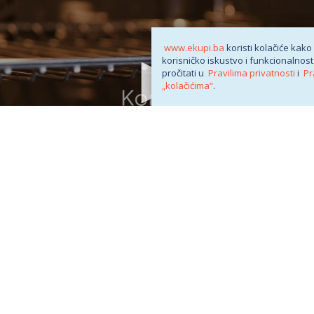
www.ekupi.ba
koristi kolačiće kako
korisničko iskustvo i funkcionalnost
pročitati u
Pravilima privatnosti
i
Pr
„kolačićima“
.
zapisu(ima) mogu se samo djelomično odnositi na ovaj model