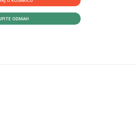
AJ U KOŠARICU
UPITE ODMAH