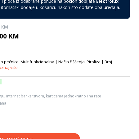
 i ploče iz odabrane ponude na poklon dobijate
Electrolux
automatski dodaje u košaricu nakon što dodate oba uređaja.
0 KM
,00 KM
 pećnice: Multifunkcionalna | Način čišćenja: Piroliza | Broj
aznaj više
6
ju, Internet bankarstvom, karticama jednokratno i na rate
dana