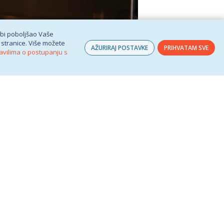
 bi poboljšao Vaše
 stranice. Više možete
AŽURIRAJ POSTAVKE
PRIHVATAM SVE
avilima o postupanju s
.