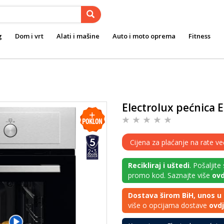
g
Dom i vrt
Alati i mašine
Auto i moto oprema
Fitness
Electrolux pećnica
Cijena za plaćanje na rate v
Recikliraj i uštedi
. Pošaljite
promo kod. Saznajte više
ovd
Dostava širom BiH, unos u 
više o opcijama dostave
ovd