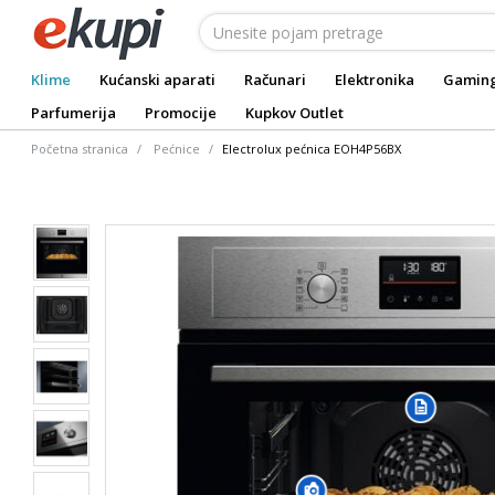
Klime
Kućanski aparati
Računari
Elektronika
Gamin
Parfumerija
Promocije
Kupkov Outlet
Početna stranica
Pećnice
Electrolux pećnica EOH4P56BX