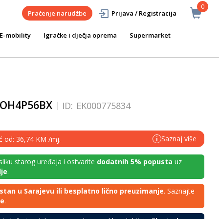
0
Praćenje narudžbe
Prijava / Registracija
E-mobility
Igračke i dječja oprema
Supermarket
 EOH4P56BX
ID:
EK000775834
Saznaj više
eć od: 36,74 KM /mj.
i
 sliku starog uređaja i ostvarite
dodatnih 5% popusta
uz
je
.
stan u Sarajevu ili besplatno lično preuzimanje
. Saznajte
je
.