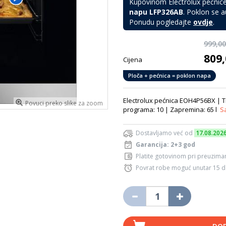
Kupovinom Electrolux pećnice
napu LFP326AB
. Poklon se 
Ponudu pogledajte
ovdje
.
999,0
809
Cijena
Ploča + pećnica = poklon napa
Electrolux pećnica EOH4P56BX | Tip
Povuci preko slike za zoom
programa: 10 | Zapremina: 65 l
S
Dostavljamo već od
17.08.202
Garancija: 2+3 god
Platite gotovinom pri preuziman
Povrat robe moguć unutar 15 