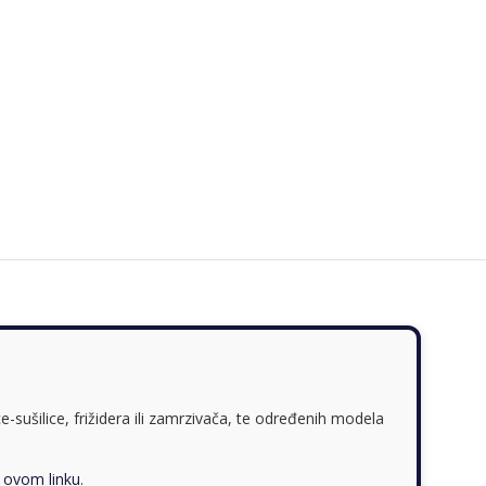
-sušilice, frižidera ili zamrzivača, te određenih modela
a
ovom linku
.