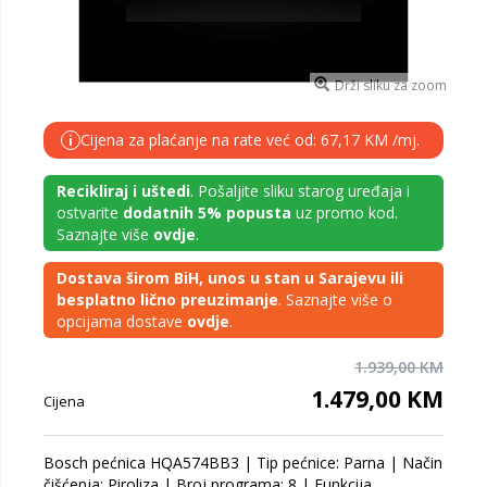
Drži sliku za zoom
Cijena za plaćanje na rate već od: 67,17 KM /mj.
i
Recikliraj i uštedi
. Pošaljite sliku starog uređaja i
ostvarite
dodatnih 5% popusta
uz promo kod.
Saznajte više
ovdje
.
Dostava širom BiH, unos u stan u Sarajevu ili
besplatno lično preuzimanje
. Saznajte više o
opcijama dostave
ovdje
.
1.939,00 KM
1.479,00 KM
Cijena
Bosch pećnica HQA574BB3 | Tip pećnice: Parna | Način
čišćenja: Piroliza | Broj programa: 8 | Funkcija