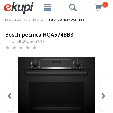
0
Početna stranica
Pećnice
Bosch pećnica HQA574BB3
Bosch pećnica HQA574BB3
ID
EK000646147