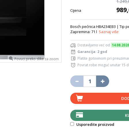
1.249
989
Cijena
Bosch pećnica HBA234EB3 | Tip peć
Zapremina: 71 l
Saznaj više
Dostavljamo već od
14.08.202
Garancija: 2 god
Platite gotovinom pri preuziman
Povuci preko slike za zoom
Povrat robe moguć unutar 15 
DOD
K
Usporedite proizvod