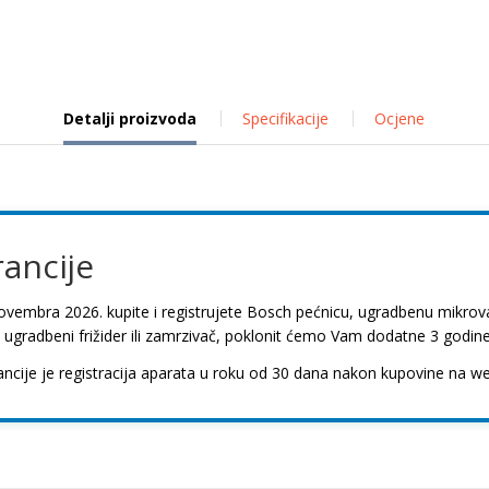
Detalji proizvoda
Specifikacije
Ocjene
rancije
novembra 2026. kupite i registrujete Bosch pećnicu, ugradbenu mikroval
 ugradbeni frižider ili zamrzivač, poklonit ćemo Vam dodatne 3 godine
ncije je registracija aparata u roku od 30 dana nakon kupovine na we