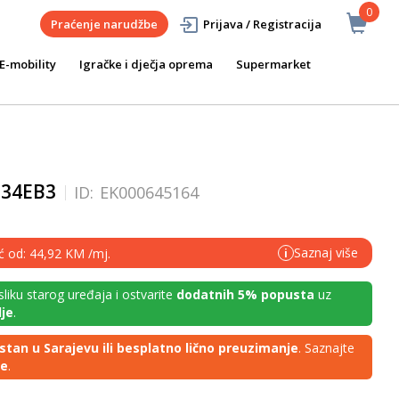
0
Praćenje narudžbe
Prijava / Registracija
E-mobility
Igračke i dječja oprema
Supermarket
234EB3
ID:
EK000645164
Saznaj više
eć od: 44,92 KM /mj.
i
 sliku starog uređaja i ostvarite
dodatnih 5% popusta
uz
je
.
stan u Sarajevu ili besplatno lično preuzimanje
. Saznajte
je
.