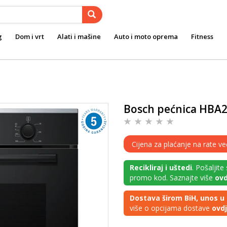
g
Dom i vrt
Alati i mašine
Auto i moto oprema
Fitness
Bosch pećnica HBA
Cijena za plaćanje na rate v
Recikliraj i uštedi
. Pošaljite
promo kod. Saznajte više
ovd
Dostava širom BiH, unos u 
više o opcijama dostave
ovd