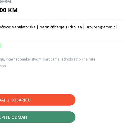
,00 KM
,00 KM
nice: Ventilatorska | Način čišćenja: Hidroliza | Broj programa: 7 |
6
ju, Internet bankarstvom, karticama jednokratno i na rate
dana
AJ U KOŠARICU
UPITE ODMAH