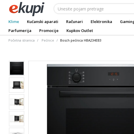
Klime
Kućanski aparati
Računari
Elektronika
Gamin
Parfumerija
Promocije
Kupkov Outlet
Početna stranica
Pećnice
Bosch pećnica HBA234EB3