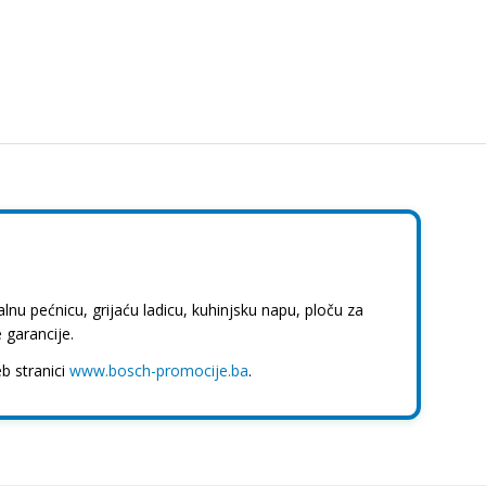
nu pećnicu, grijaću ladicu, kuhinjsku napu, ploču za
 garancije.
b stranici
www.bosch-promocije.ba
.