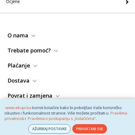
Ocjene
Potrošnja vode po ciklusu pranja
35
Visina zapakiranog uređaja (mm)
880
(program ECO 40-60°C) (L)
Širina zapakiranog uređaja (mm)
651
Razina buke tijekom faze centrifuge
72
(dBA)
O nama
Dubina zapakiranog uređaja (mm)
515
Razred emisije buke koja se prenosi
A
Neto težina (kg)
54
Trebate pomoć?
zrakom
Bruto težina (kg)
57
Plaćanje
Dostava
Povrat i zamjena
www.ekupi.ba
koristi kolačiće kako bi poboljšao Vaše korisničko
Opći uslovi
iskustvo i funkcionalnost stranice. Više možete pročitati u
Pravilima
privatnosti
i
Pravilima o postupanju s „kolačićima“
.
AŽURIRAJ POSTAVKE
PRIHVATAM SVE
© eKupi
2026. Vaša internet trgovina