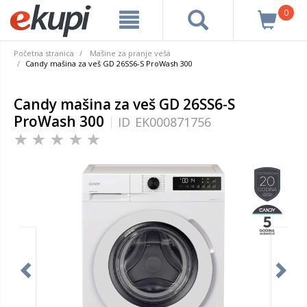
0
Početna stranica
Mašine za pranje veša
Candy mašina za veš GD 26SS6-S ProWash 300
Candy mašina za veš GD 26SS6-S
ProWash 300
ID
EK000871756