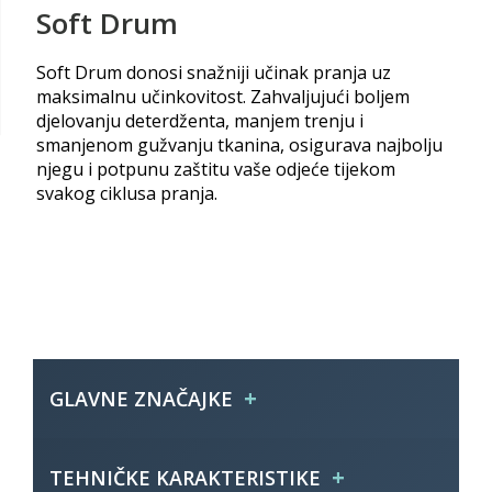
Soft Drum
Soft Drum donosi snažniji učinak pranja uz
maksimalnu učinkovitost. Zahvaljujući boljem
djelovanju deterdženta, manjem trenju i
smanjenom gužvanju tkanina, osigurava najbolju
njegu i potpunu zaštitu vaše odjeće tijekom
svakog ciklusa pranja.
+
GLAVNE ZNAČAJKE
Identifikacijska oznaka
GD 26SS6-S
+
TEHNIČKE KARAKTERISTIKE
modela