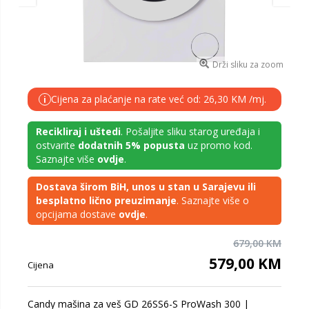
Drži sliku za zoom
Cijena za plaćanje na rate već od: 26,30 KM /mj.
i
Recikliraj i uštedi
. Pošaljite sliku starog uređaja i
ostvarite
dodatnih 5% popusta
uz promo kod.
Saznajte više
ovdje
.
Dostava širom BiH, unos u stan u Sarajevu ili
besplatno lično preuzimanje
. Saznajte više o
opcijama dostave
ovdje
.
679,00 KM
579,00 KM
Cijena
Candy mašina za veš GD 26SS6-S ProWash 300 |