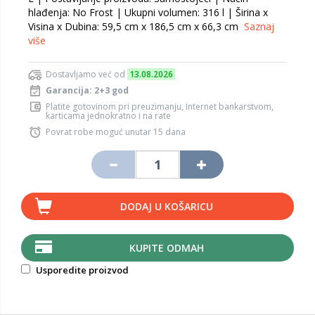
hlađenja: No Frost | Ukupni volumen: 316 l | Širina x
Visina x Dubina: 59,5 cm x 186,5 cm x 66,3 cm
Saznaj
više
Dostavljamo već od
13.08.2026
Garancija: 2+3 god
Platite gotovinom pri preuzimanju, Internet bankarstvom,
karticama jednokratno i na rate
Povrat robe moguć unutar 15 dana
DODAJ U KOŠARICU
KUPITE ODMAH
Usporedite proizvod