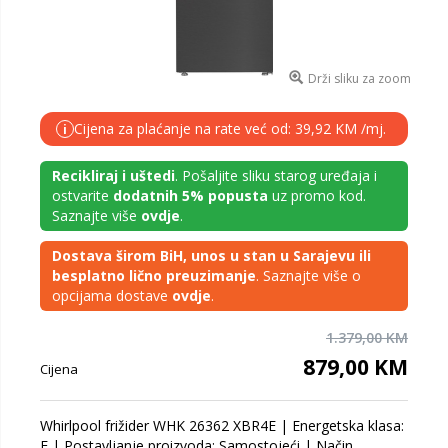
Drži sliku za zoom
Cijena za plaćanje na rate već od: 39,92 KM /mj.
i
Recikliraj i uštedi
. Pošaljite sliku starog uređaja i
ostvarite
dodatnih 5% popusta
uz promo kod.
Saznajte više
ovdje
.
Dostava širom BiH, unos u stan u Sarajevu ili
besplatno lično preuzimanje
. Saznajte više o
opcijama dostave
ovdje
.
1.379,00 KM
879,00 KM
Cijena
Whirlpool frižider WHK 26362 XBR4E | Energetska klasa:
E | Postavljanje proizvoda: Samostojeći | Način