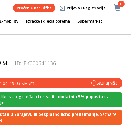
0
Praćenje narudžbe
Prijava / Registracija
E-mobility
Igračke i dječja oprema
Supermarket
0 SE
ID:
EK000641136
Saznaj više
eć od: 19,03 KM /mj.
i
 sliku starog uređaja i ostvarite
dodatnih 5% popusta
uz
je
.
stan u Sarajevu ili besplatno lično preuzimanje
. Saznajte
je
.