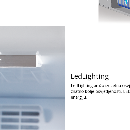
LedLighting
LedLighting pruža izuzetnu osvj
znatno bolje osvjetljenosti, LED 
energiju.