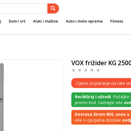
g
Dom i vrt
Alati i mašine
Auto i moto oprema
Fitness
VOX frižider KG 250
Cijena za plaćanje na rate v
Recikliraj i uštedi
. Pošaljite
promo kod. Saznajte više
ovd
Dostava širom BiH, unos u 
više o opcijama dostave
ovd