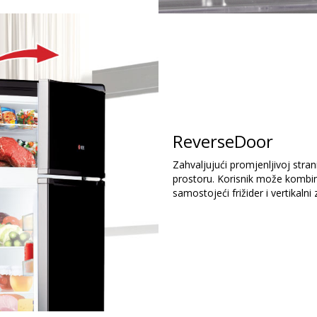
ReverseDoor
Zahvaljujući promjenljivoj str
prostoru. Korisnik može kombino
samostojeći frižider i vertikalni 