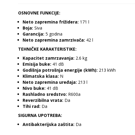
OSNOVNE FUNKCIJE:
Neto zapremina frižidera:
171 l
Boja:
Siva
Garancija:
5 godina
Neto zapremina zamrzivača:
42 l
TEHNIČKE KARAKTERISTIKE:
Kapacitet zamrzavanja:
2.6 kg
Emisija buke:
41 dB
Godišnja potrošnja energije (kWh):
213 kWh
Klimatska klasa:
N
Neto zapremina uređaja:
213 l
Nivo buke:
41 dB
Rashladno sredstvo:
R600a
Reverzibilna vrata:
Da
Tihi rad:
Da
SIGURNA UPOTREBA:
Antibakterijska zaštita:
Da