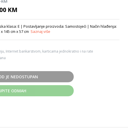
0 KM
,00 KM
ska klasa: E | Postavljanje proizvoda: Samostojeći | Način hlađenja:
m x 145 cm x 57 cm
Saznaj više
ju, Internet bankarstvom, karticama jednokratno i na rate
dana
OD JE NEDOSTUPAN
UPITE ODMAH