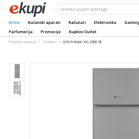
Klime
Kućanski aparati
Računari
Elektronika
Gamin
Parfumerija
Promocije
Kupkov Outlet
Početna stranica
Frižideri
VOX frižider KG 2500 SE