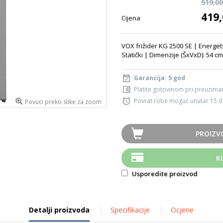
519,0
419
Cijena
VOX frižider KG 2500 SE | Energet
Statički | Dimenzije (ŠxVxD): 54 c
Garancija: 5 god
Platite gotovinom pri preuziman
Povrat robe moguć unutar 15 
Povuci preko slike za zoom
PROIZV
K
Usporedite proizvod
Detalji proizvoda
Specifikacije
Ocjene