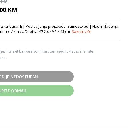
0 KM
,00 KM
ska klasa: E | Postavljanje proizvoda: Samostojeći | Način hlađenja:
irina x Visina x Dubina: 47,2 x 49,2 x 45 cm
Saznaj više
ju, Internet bankarstvom, karticama jednokratno i na rate
dana
OD JE NEDOSTUPAN
UPITE ODMAH