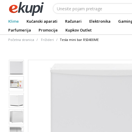
Klime
Kućanski aparati
Računari
Elektronika
Gamin
Parfumerija
Promocije
Kupkov Outlet
Početna stranica
Frižideri
Tesla mini bar RS0400ME