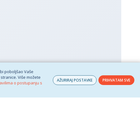
 bi poboljšao Vaše
 stranice. Više možete
AŽURIRAJ POSTAVKE
PRIHVATAM SVE
avilima o postupanju s