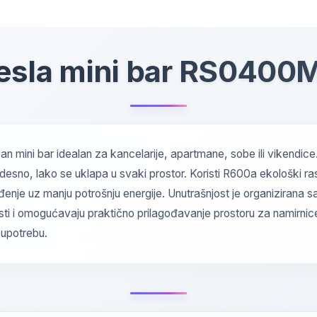
esla mini bar RS0400
mini bar idealan za kancelarije, apartmane, sobe ili vikendice. 
i desno, lako se uklapa u svaki prostor. Koristi R600a ekološki ras
lađenje uz manju potrošnju energije. Unutrašnjost je organiziran
ti i omogućavaju praktično prilagođavanje prostoru za namirnice i
 upotrebu.