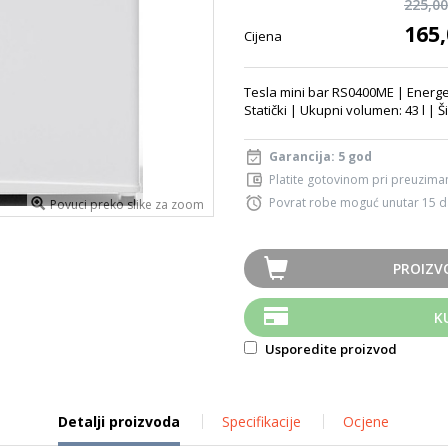
225,0
165
Cijena
Tesla mini bar RS0400ME | Energet
Statički | Ukupni volumen: 43 l | Š
Garancija: 5 god
Platite gotovinom pri preuziman
Povrat robe moguć unutar 15 
Povuci preko slike za zoom
PROIZV
K
Usporedite proizvod
Detalji proizvoda
Specifikacije
Ocjene