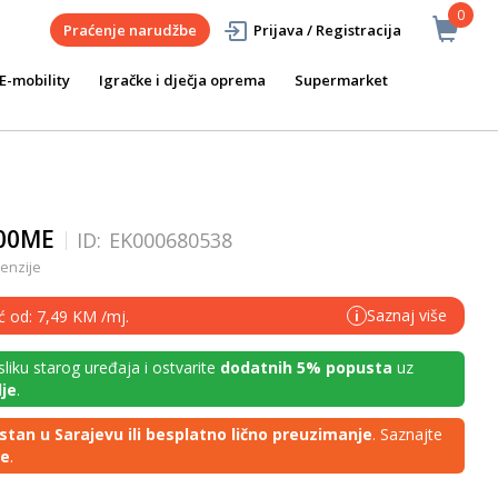
0
Praćenje narudžbe
Prijava / Registracija
E-mobility
Igračke i dječja oprema
Supermarket
400ME
ID:
EK000680538
enzije
Saznaj više
ć od: 7,49 KM /mj.
i
 sliku starog uređaja i ostvarite
dodatnih 5% popusta
uz
je
.
stan u Sarajevu ili besplatno lično preuzimanje
. Saznajte
je
.