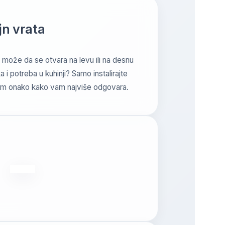
jn vrata
er može da se otvara na levu ili na desnu
a i potreba u kuhinji? Samo instalirajte
m onako kako vam najviše odgovara.