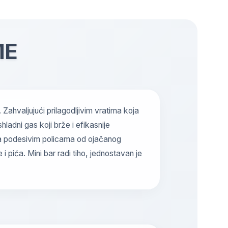
ME
Zahvaljujući prilagodljivim vratima koja
hladni gas koji brže i efikasnije
a sa podesivim policama od ojačanog
 pića. Mini bar radi tiho, jednostavan je