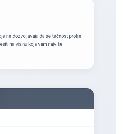
je ne dozvoljavaju da se tečnost prolije
esiti na visinu koja vam najviše