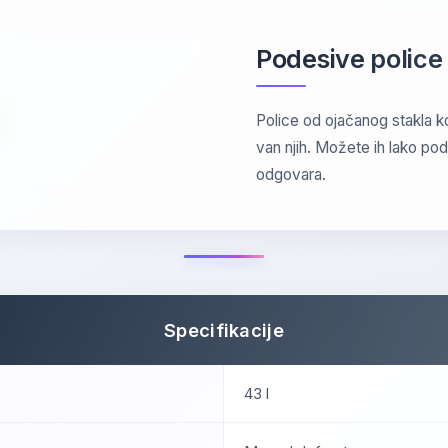
Podesive police
Police od ojačanog stakla ko
van njih. Možete ih lako pod
odgovara.
Specifikacije
43 l