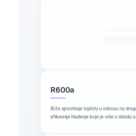
R600a
Brže apsorbuje toplotu u odnosu na dru
efikasnije hlađenje koje je više u skladu 