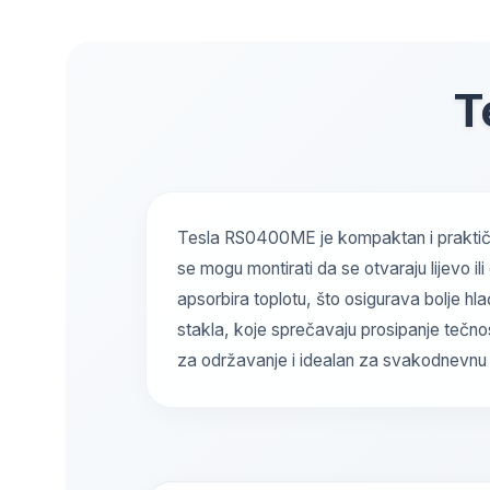
T
Tesla RS0400ME je kompaktan i praktičan 
se mogu montirati da se otvaraju lijevo il
apsorbira toplotu, što osigurava bolje h
stakla, koje sprečavaju prosipanje tečnos
za održavanje i idealan za svakodnevnu