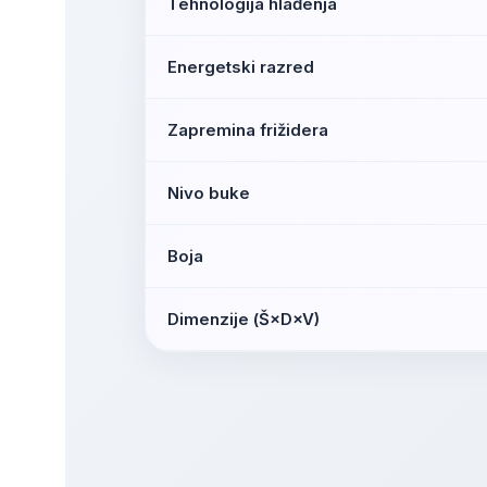
Tehnologija hlađenja
Energetski razred
Zapremina frižidera
Nivo buke
Boja
Dimenzije (Š×D×V)