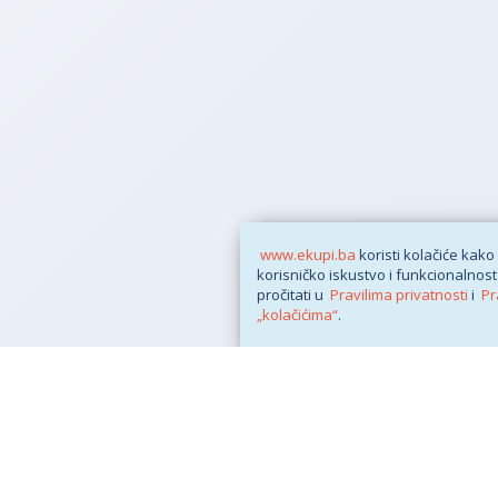
www.ekupi.ba
koristi kolačiće kako
korisničko iskustvo i funkcionalnost
pročitati u
Pravilima privatnosti
i
Pr
„kolačićima“
.