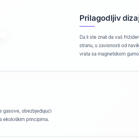
Prilagodljiv diza
Da li ste znali da vaš frižid
stranu, u zavisnosti od navik
vrata sa magnetskom gumo
ge gasove, obezbjeđujući
sa ekološkim principima.