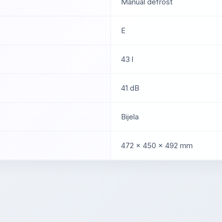
Manual defrost
E
43 l
41 dB
Bijela
472 × 450 × 492 mm