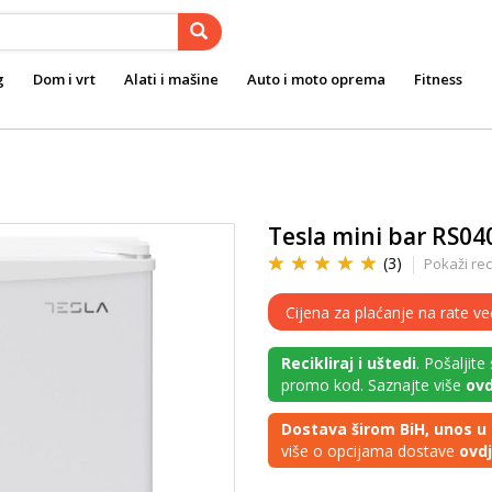
g
Dom i vrt
Alati i mašine
Auto i moto oprema
Fitness
Tesla mini bar RS0
(3)
Pokaži rec
Cijena za plaćanje na rate ve
Recikliraj i uštedi
. Pošaljite
promo kod. Saznajte više
ovd
Dostava širom BiH, unos u 
više o opcijama dostave
ovd