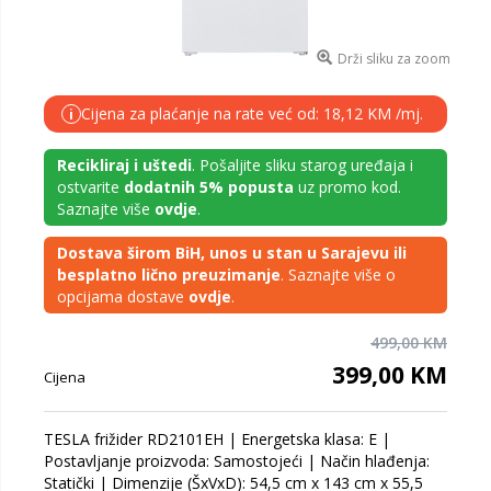
Drži sliku za zoom
Cijena za plaćanje na rate već od: 18,12 KM /mj.
i
Recikliraj i uštedi
. Pošaljite sliku starog uređaja i
ostvarite
dodatnih 5% popusta
uz promo kod.
Saznajte više
ovdje
.
Dostava širom BiH, unos u stan u Sarajevu ili
besplatno lično preuzimanje
. Saznajte više o
opcijama dostave
ovdje
.
499,00 KM
399,00 KM
Cijena
TESLA frižider RD2101EH | Energetska klasa: E |
Postavljanje proizvoda: Samostojeći | Način hlađenja:
Statički | Dimenzije (ŠxVxD): 54,5 cm x 143 cm x 55,5