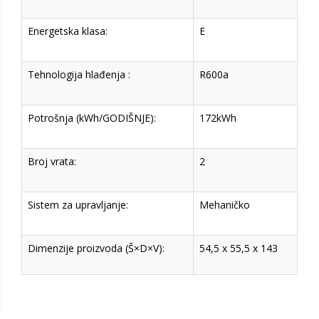
Energetska klasa:
E
Tehnologija hlađenja :
R600a
Potrošnja (kWh/GODIŠNJE):
172kWh
Broj vrata:
2
Sistem za upravljanje:
Mehaničko
Dimenzije proizvoda (Š×D×V):
54,5 x 55,5 x 143