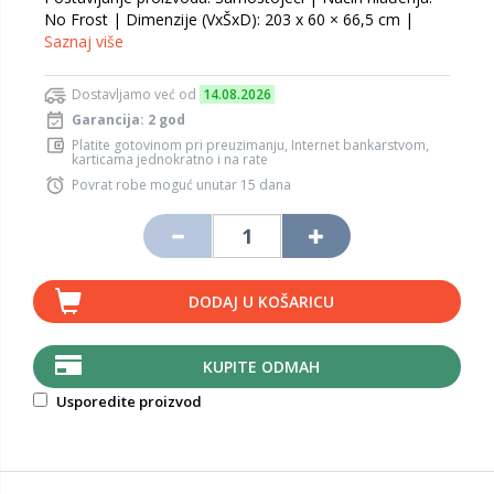
No Frost | Dimenzije (VxŠxD): 203 x 60 × 66,5 cm |
Saznaj više
Dostavljamo već od
14.08.2026
Garancija: 2 god
Platite gotovinom pri preuzimanju, Internet bankarstvom,
karticama jednokratno i na rate
Povrat robe moguć unutar 15 dana
DODAJ U KOŠARICU
KUPITE ODMAH
Usporedite proizvod