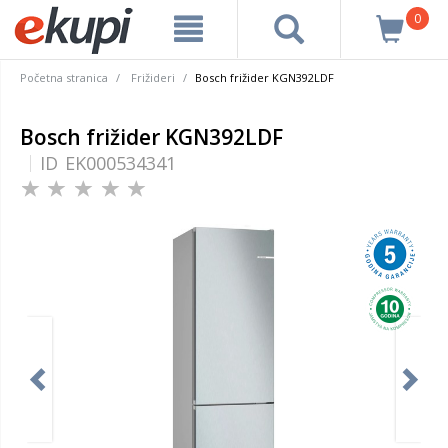
0
Početna stranica
Frižideri
Bosch frižider KGN392LDF
Bosch frižider KGN392LDF
ID
EK000534341