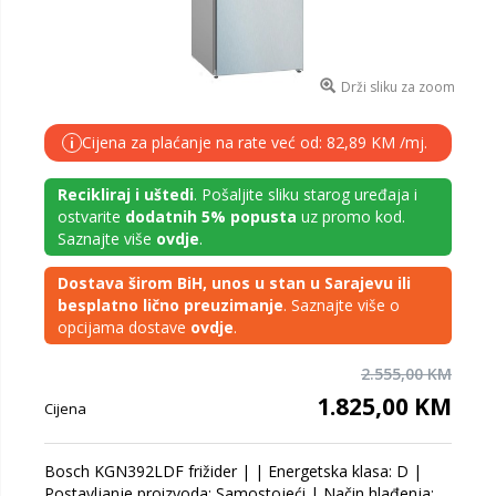
Drži sliku za zoom
Cijena za plaćanje na rate već od: 82,89 KM /mj.
i
Recikliraj i uštedi
. Pošaljite sliku starog uređaja i
ostvarite
dodatnih 5% popusta
uz promo kod.
Saznajte više
ovdje
.
Dostava širom BiH, unos u stan u Sarajevu ili
besplatno lično preuzimanje
. Saznajte više o
opcijama dostave
ovdje
.
2.555,00 KM
1.825,00 KM
Cijena
Bosch KGN392LDF frižider | | Energetska klasa: D |
Postavljanje proizvoda: Samostojeći | Način hlađenja: