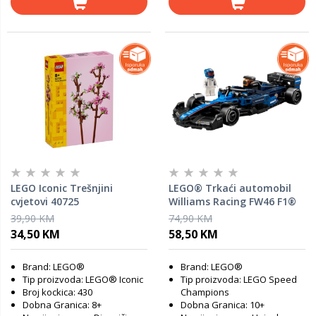
LEGO Iconic Trešnjini
LEGO® Trkaći automobil
cvjetovi 40725
Williams Racing FW46 F1®
77249
39,90 KM
74,90 KM
34,50 KM
58,50 KM
Brand: LEGO®
Brand: LEGO®
Tip proizvoda: LEGO® Iconic
Tip proizvoda: LEGO Speed
Broj kockica: 430
Champions
Dobna Granica: 8+
Dobna Granica: 10+