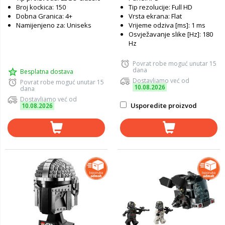
Broj kockica: 150
Tip rezolucije: Full HD
Dobna Granica: 4+
Vrsta ekrana: Flat
Namijenjeno za: Uniseks
Vrijeme odziva [ms]: 1 ms
Osvježavanje slike [Hz]: 180
Hz
Povrat robe moguć unutar 15
dana
Besplatna dostava
Dostavljamo već od
Povrat robe moguć unutar 15
10.08.2026
dana
Dostavljamo već od
Usporedite proizvod
10.08.2026