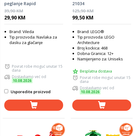
peglanje Rapid
21034
39,90 KM
125,90 KM
29,90 KM
99,50 KM
Brand: Vileda
Brand: LEGO®
Tip proizvoda: Navlaka za
Tip proizvoda: LEGO
dasku za glačanje
Architecture
Broj kockica: 468
Dobna Granica: 12+
Namijenjeno za: Uniseks
Povrat robe moguć unutar 15
dana
Besplatna dostava
Dostavljamo već od
Povrat robe moguć unutar 15
10.08.2026
dana
Dostavljamo već od
Usporedite proizvod
10.08.2026