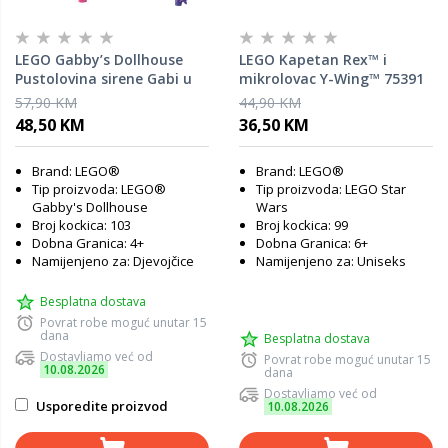
LEGO Gabby’s Dollhouse
LEGO Kapetan Rex™ i
Pustolovina sirene Gabi u
mikrolovac Y-Wing™ 75391
akvariju 11204
57,90 KM
44,90 KM
48,50 KM
36,50 KM
Brand: LEGO®
Brand: LEGO®
Tip proizvoda: LEGO®
Tip proizvoda: LEGO Star
Gabby's Dollhouse
Wars
Broj kockica: 103
Broj kockica: 99
Dobna Granica: 4+
Dobna Granica: 6+
Namijenjeno za: Djevojčice
Namijenjeno za: Uniseks
Besplatna dostava
Povrat robe moguć unutar 15
dana
Besplatna dostava
Dostavljamo već od
Povrat robe moguć unutar 15
10.08.2026
dana
Dostavljamo već od
Usporedite proizvod
10.08.2026