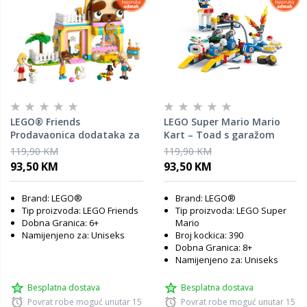
LEGO® Friends
LEGO Super Mario Mario
Prodavaonica dodataka za
Kart – Toad s garažom
kućne ljubimce 42650
72035
119,90 KM
119,90 KM
93,50 KM
93,50 KM
Brand: LEGO®
Brand: LEGO®
Tip proizvoda: LEGO Friends
Tip proizvoda: LEGO Super
Dobna Granica: 6+
Mario
Namijenjeno za: Uniseks
Broj kockica: 390
Dobna Granica: 8+
Namijenjeno za: Uniseks
Besplatna dostava
Besplatna dostava
Povrat robe moguć unutar 15
Povrat robe moguć unutar 15