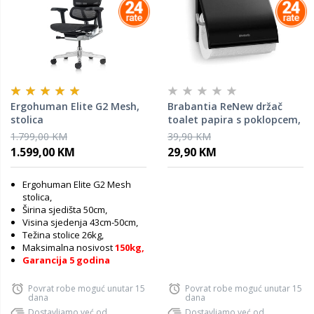
Ergohuman Elite G2 Mesh,
Brabantia ReNew držač
stolica
toalet papira s poklopcem,
mat crna, 108600
1.799,00 KM
39,90 KM
1.599,00 KM
29,90 KM
Ergohuman Elite G2 Mesh
stolica,
Širina sjedišta 50cm,
Visina sjedenja 43cm-50cm,
Težina stolice 26kg,
Maksimalna nosivost
150kg,
Garancija 5 godina
Povrat robe moguć unutar 15
Povrat robe moguć unutar 15
dana
dana
Dostavljamo već od
Dostavljamo već od