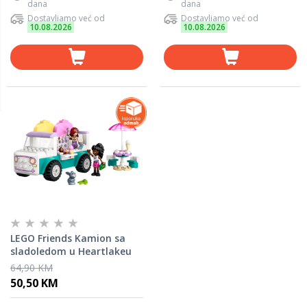
dana
dana
Dostavljamo već od
Dostavljamo već od
10.08.2026
10.08.2026
LEGO Friends Kamion sa
sladoledom u Heartlakeu
42644
64,90 KM
50,50 KM