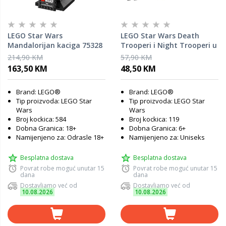
LEGO Star Wars
LEGO Star Wars Death
Mandalorijan kaciga 75328
Trooperi i Night Trooperi u
bojnom kompletu 75412
214,90 KM
57,90 KM
163,50 KM
48,50 KM
Brand: LEGO®
Brand: LEGO®
Tip proizvoda: LEGO Star
Tip proizvoda: LEGO Star
Wars
Wars
Broj kockica: 584
Broj kockica: 119
Dobna Granica: 18+
Dobna Granica: 6+
Namijenjeno za: Odrasle 18+
Namijenjeno za: Uniseks
Besplatna dostava
Besplatna dostava
Povrat robe moguć unutar 15
Povrat robe moguć unutar 15
dana
dana
Dostavljamo već od
Dostavljamo već od
10.08.2026
10.08.2026