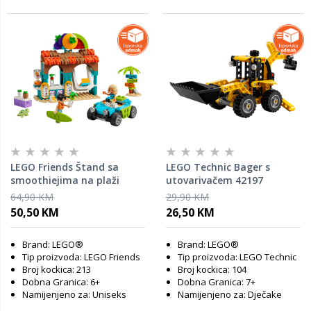
LEGO Friends Štand sa
LEGO Technic Bager s
smoothiejima na plaži
utovarivačem 42197
42625
64,90 KM
29,90 KM
50,50 KM
26,50 KM
Brand: LEGO®
Brand: LEGO®
Tip proizvoda: LEGO Friends
Tip proizvoda: LEGO Technic
Broj kockica: 213
Broj kockica: 104
Dobna Granica: 6+
Dobna Granica: 7+
Namijenjeno za: Uniseks
Namijenjeno za: Dječake