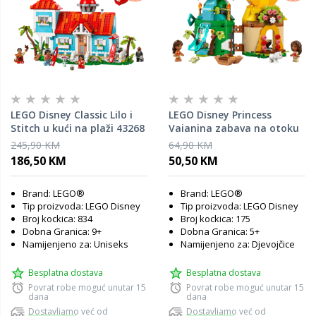
LEGO Disney Classic Lilo i
LEGO Disney Princess
Stitch u kući na plaži 43268
Vaianina zabava na otoku
43260
245,90 KM
64,90 KM
186,50 KM
50,50 KM
Brand: LEGO®
Brand: LEGO®
Tip proizvoda: LEGO Disney
Tip proizvoda: LEGO Disney
Broj kockica: 834
Broj kockica: 175
Dobna Granica: 9+
Dobna Granica: 5+
Namijenjeno za: Uniseks
Namijenjeno za: Djevojčice
Besplatna dostava
Besplatna dostava
Povrat robe moguć unutar 15
Povrat robe moguć unutar 15
dana
dana
Dostavljamo već od
Dostavljamo već od