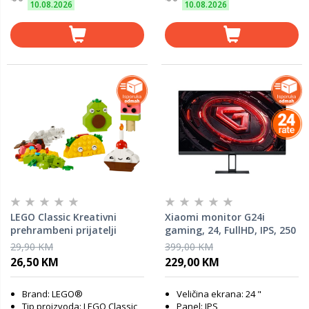
10.08.2026
10.08.2026
LEGO Classic Kreativni
Xiaomi monitor G24i
prehrambeni prijatelji
gaming, 24, FullHD, IPS, 250
11039
cd/m2, AMD FreeSync, sRGB
29,90 KM
399,00 KM
99%, HDR, HDMI, DP, 180
26,50 KM
229,00 KM
Hz, 1ms
Brand: LEGO®
Veličina ekrana: 24 "
Tip proizvoda: LEGO Classic
Panel: IPS