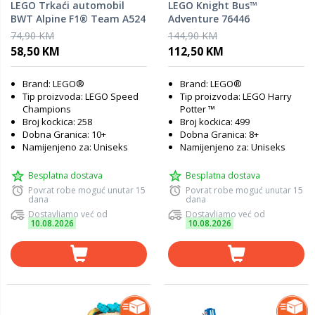
LEGO Trkaći automobil
LEGO Knight Bus™
BWT Alpine F1® Team A524
Adventure 76446
77248
74,90 KM
144,90 KM
58,50 KM
112,50 KM
Brand: LEGO®
Brand: LEGO®
Tip proizvoda: LEGO Speed
Tip proizvoda: LEGO Harry
Champions
Potter ™
Broj kockica: 258
Broj kockica: 499
Dobna Granica: 10+
Dobna Granica: 8+
Namijenjeno za: Uniseks
Namijenjeno za: Uniseks
Besplatna dostava
Besplatna dostava
Povrat robe moguć unutar 15
Povrat robe moguć unutar 15
dana
dana
Dostavljamo već od
Dostavljamo već od
10.08.2026
10.08.2026