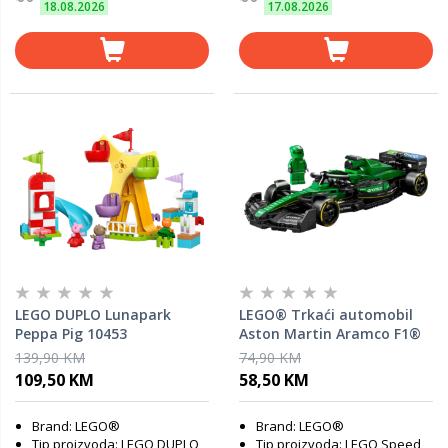
18.08.2026
17.08.2026
LEGO DUPLO Lunapark
LEGO® Trkaći automobil
Peppa Pig 10453
Aston Martin Aramco F1®
AMR24 77245
139,90 KM
74,90 KM
109,50 KM
58,50 KM
Brand: LEGO®
Brand: LEGO®
Tip proizvoda: LEGO DUPLO
Tip proizvoda: LEGO Speed