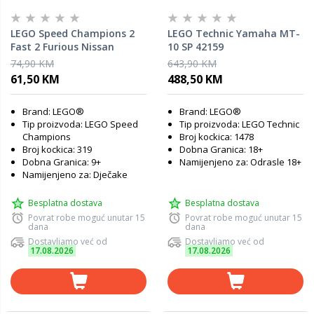
LEGO Speed Champions 2
LEGO Technic Yamaha MT-
Fast 2 Furious Nissan
10 SP 42159
Skyline GT-R (R34) 76917
74,90 KM
643,90 KM
61,50 KM
488,50 KM
Brand: LEGO®
Brand: LEGO®
Tip proizvoda: LEGO Speed
Tip proizvoda: LEGO Technic
Champions
Broj kockica: 1478
Broj kockica: 319
Dobna Granica: 18+
Dobna Granica: 9+
Namijenjeno za: Odrasle 18+
Namijenjeno za: Dječake
Besplatna dostava
Besplatna dostava
Povrat robe moguć unutar 15
Povrat robe moguć unutar 15
dana
dana
Dostavljamo već od
Dostavljamo već od
17.08.2026
17.08.2026