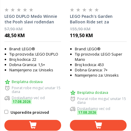
LEGO DUPLO Medo Winnie
LEGO Peach's Garden
the Pooh slavi rođendan
Balloon Ride set za
10457
proširenje 71419
57,90 KM
155,90 KM
48,50 KM
119,50 KM
Brand: LEGO®
Brand: LEGO®
Tip proizvoda: LEGO DUPLO
Tip proizvoda: LEGO Super
Broj kockica: 22
Mario
Dobna Granica: 1,5+
Broj kockica: 453
Namijenjeno za: Uniseks
Dobna Granica: 7+
Namijenjeno za: Uniseks
Besplatna dostava
Povrat robe moguć unutar 15
dana
Besplatna dostava
Dostavljamo već od
Povrat robe moguć unutar 15
17.08.2026
dana
Dostavljamo već od
Usporedite proizvod
17.08.2026