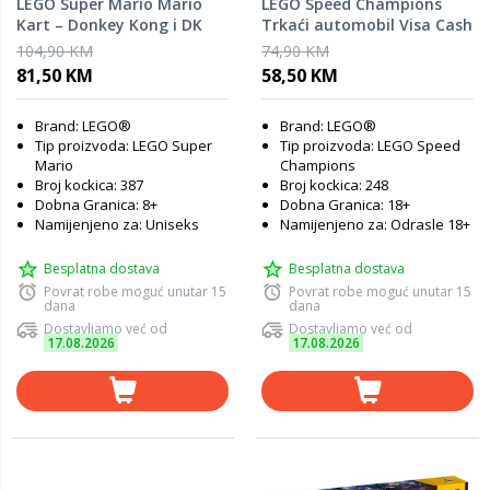
LEGO Super Mario Mario
LEGO Speed Champions
Kart – Donkey Kong i DK
Trkaći automobil Visa Cash
Jumbo 72033
App RB VCARB 01 F1 77246
104,90 KM
74,90 KM
81,50 KM
58,50 KM
Brand: LEGO®
Brand: LEGO®
Tip proizvoda: LEGO Super
Tip proizvoda: LEGO Speed
Mario
Champions
Broj kockica: 387
Broj kockica: 248
Dobna Granica: 8+
Dobna Granica: 18+
Namijenjeno za: Uniseks
Namijenjeno za: Odrasle 18+
Besplatna dostava
Besplatna dostava
Povrat robe moguć unutar 15
Povrat robe moguć unutar 15
dana
dana
Dostavljamo već od
Dostavljamo već od
17.08.2026
17.08.2026