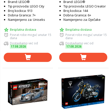
Brand: LEGO®
Brand: LEGO®
Tip proizvoda: LEGO City
Tip proizvoda: LEGO Creator
Broj kockica: 913
Broj kockica: 144
Dobna Granica: 7+
Dobna Granica: 6+
Namijenjeno za: Uniseks
Namijenjeno za: Dječake
Besplatna dostava
Besplatna dostava
Povrat robe moguć unutar 15
Povrat robe moguć unutar 15
dana
dana
Dostavljamo već od
Dostavljamo već od
17.08.2026
17.08.2026