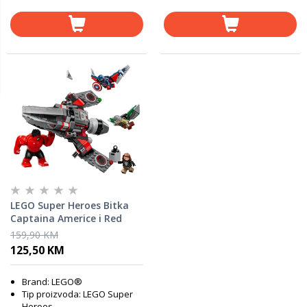
LEGO Super Heroes Bitka
Captaina Americe i Red
Hulka 76292
159,90 KM
125,50 KM
Brand: LEGO®
Tip proizvoda: LEGO Super
Heroes