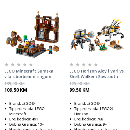
LEGO Minecraft Šumska
LEGO Horizon Aloy i Varl vs.
vila s borbenim ringom
Shell-Walker i Sawtooth
21272
77037
139,90 KM
125,90 KM
109,50 KM
99,50 KM
Brand: LEGO®
Brand: LEGO®
Tip proizvoda: LEGO
Tip proizvoda: LEGO®
Minecraft
Horizon
Broj kockica: 491
Broj kockica: 768
Dobna Granica: 10+
Dobna Granica: 9+
Namijenjeno za: Uniseks
Namijenjeno za: Uniseks