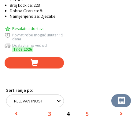
Broj kockica: 223
Dobna Granica: 8+
Namijenjeno za: Dječake
Besplatna dostava
Povrat robe moguć unutar 15
dana
Dostavljamo već od
17.08.2026
Sortiranje po:
3
4
5