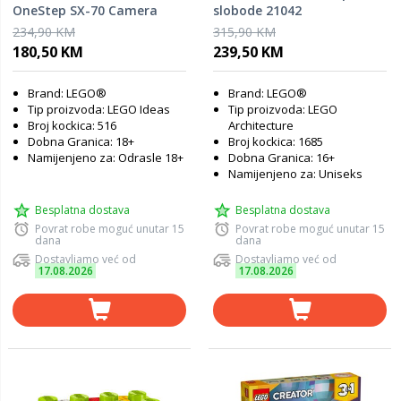
OneStep SX-70 Camera
slobode 21042
21345
234,90 KM
315,90 KM
180,50 KM
239,50 KM
Brand: LEGO®
Brand: LEGO®
Tip proizvoda: LEGO Ideas
Tip proizvoda: LEGO
Broj kockica: 516
Architecture
Dobna Granica: 18+
Broj kockica: 1685
Namijenjeno za: Odrasle 18+
Dobna Granica: 16+
Namijenjeno za: Uniseks
Besplatna dostava
Besplatna dostava
Povrat robe moguć unutar 15
Povrat robe moguć unutar 15
dana
dana
Dostavljamo već od
Dostavljamo već od
17.08.2026
17.08.2026