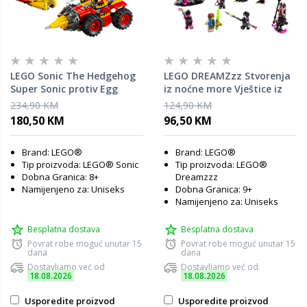
LEGO Sonic The Hedgehog
LEGO DREAMZzz Stvorenja
Super Sonic protiv Egg
iz noćne more Vještice iz
Drillstera 76999
Nevera 71483
234,90 KM
124,90 KM
180,50 KM
96,50 KM
Brand: LEGO®
Brand: LEGO®
Tip proizvoda: LEGO® Sonic
Tip proizvoda: LEGO®
Dobna Granica: 8+
Dreamzzz
Namijenjeno za: Uniseks
Dobna Granica: 9+
Namijenjeno za: Uniseks
Besplatna dostava
Besplatna dostava
Povrat robe moguć unutar 15
Povrat robe moguć unutar 15
dana
dana
Dostavljamo već od
Dostavljamo već od
18.08.2026
18.08.2026
Usporedite proizvod
Usporedite proizvod