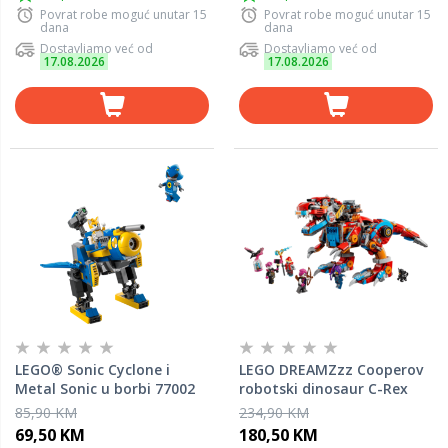
Povrat robe moguć unutar 15
Povrat robe moguć unutar 15
dana
dana
Dostavljamo već od
Dostavljamo već od
17.08.2026
17.08.2026
LEGO® Sonic Cyclone i
LEGO DREAMZzz Cooperov
Metal Sonic u borbi 77002
robotski dinosaur C-Rex
71484
85,90 KM
234,90 KM
69,50 KM
180,50 KM