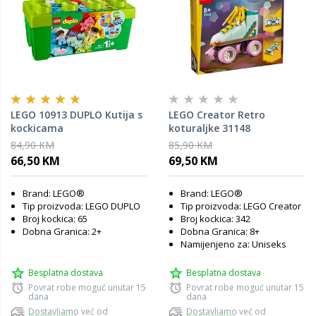
LEGO 10913 DUPLO Kutija s
LEGO Creator Retro
kockicama
koturaljke 31148
84,90 KM
85,90 KM
66,50 KM
69,50 KM
Brand: LEGO®
Brand: LEGO®
Tip proizvoda: LEGO DUPLO
Tip proizvoda: LEGO Creator
Broj kockica: 65
Broj kockica: 342
Dobna Granica: 2+
Dobna Granica: 8+
Namijenjeno za: Uniseks
Besplatna dostava
Besplatna dostava
Povrat robe moguć unutar 15
Povrat robe moguć unutar 15
dana
dana
Dostavljamo već od
Dostavljamo već od