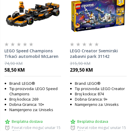
LEGO Speed Champions
LEGO Creator Svemirski
Trkaći automobil McLaren
zabavni park 31142
F1 Team MCL38 77251
74,90 KM
315,90 KM
58,50 KM
239,50 KM
Brand: LEGO®
Brand: LEGO®
Tip proizvoda: LEGO Speed
Tip proizvoda: LEGO Creator
Champions
Broj kockica: 874
Broj kockica: 269
Dobna Granica: 9+
Dobna Granica: 10+
Namijenjeno za: Uniseks
Namijenjeno za: Uniseks
Besplatna dostava
Besplatna dostava
Povrat robe moguć unutar 15
Povrat robe moguć unutar 15