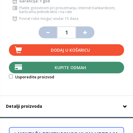
Garancija: 1 god
Platite gotovinom pri preuzimanju, Internet bankarstvom,
karticama jednokratno i na rate
Povrat robe moguć unutar 15 dana
DODAJ U KOŠARICU
KUPITE ODMAH
Usporedite proizvod
Detalji proizvoda