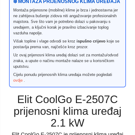
❄️ MONTAŽA PRIJENOSNOG KLIMA UREĐAJA
Montaža prijenosne (mobilne) klime je brza i jednostavna jer
ne zahtijeva bušenje zidova niti angažovanje profesionalnih
majstora. Sve što vam je potrebno dolazi u pakovanju s
uređajem, a ključni korak je pravilno izbacivanje toplog
vazduha napolje.
Višak topline i vlage odvodi se kroz
ispušno crijevo
koje se
postavlja prema van, najčešće kroz prozor.
Uz ovaj prijenosni klima uređaj dolazi set za montažu/odvod
zraka, a upute o načinu montaže nalaze se u korisničkom
uputstvu.
Cijelu ponudu prijenosnih klima uređaja možete pogledati
ovdje
.
Elit CoolGo E-2507C
prijenosni klima uređaj
2.1 kW
Elit CoolGo E-2507C je prijenosni klima uređaj