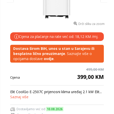
Drži sliku za zoom
Cijena za plaćanje na rate već od: 18,12 KM /mj.
i
Dostava širom BiH, unos u stan u Sarajevu ili
besplatno lično preuzimanje
. Saznajte više o
opcijama dostave
ovdje
.
499,00 KM
399,00 KM
Cijena
Elit CoolGo E-2507C prijenosni klima uređaj 2.1 kW Elit...
Saznaj više
Dostavljamo već od
10.08.2026