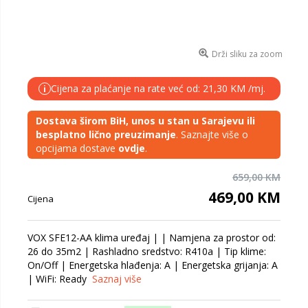
Drži sliku za zoom
Cijena za plaćanje na rate već od: 21,30 KM /mj.
i
Dostava širom BiH, unos u stan u Sarajevu ili
besplatno lično preuzimanje
. Saznajte više o
opcijama dostave
ovdje
.
659,00 KM
469,00 KM
Cijena
VOX SFE12-AA klima uređaj | | Namjena za prostor od:
26 do 35m2 | Rashladno sredstvo: R410a | Tip klime:
On/Off | Energetska hlađenja: A | Energetska grijanja: A
| WiFi: Ready
Saznaj više