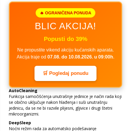
🔥 OGRANIČENA PONUDA
BLIC AKCIJA!
Popusti do 39%
Ne propustite vikend akciju kućanskih aparata.
Akcija traje od
07.08. do 10.08.2026. u 09:00h
.
🛒 Pogledaj ponudu
AutoCleaning
Funkcija samočišćenja unutrašnje jedinice je način rada koji
se obično uključuje nakon hlađenja i suši unutrašnju
jedinicu, da se ne bi razvile plijesni, gljivice i drugi štetni
mikroorganizmi.
DeepSleep
Noćni režim rada za automatsko podešavanje