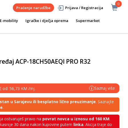
0
Praćenje narudžbe
Prijava / Registracija
E-mobility
Igračke i dječja oprema
Supermarket
ređaj ACP-18CH50AEQI PRO R32
Saznaj više
eć od: 56,73 KM /mj.
i
stan u Sarajevu ili besplatno lično preuzimanje
. Saznajte
je
.
a ostvaruješ pravo na
povrat novca u iznosu od 160 KM
.
najkasnije 30 dana nakon kupovine putem
linka
. Akcija traje do