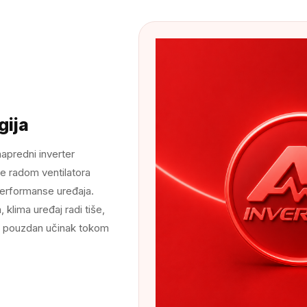
gija
napredni inverter
je radom ventilatora
performanse uređaja.
 klima uređaj radi tiše,
 uz pouzdan učinak tokom