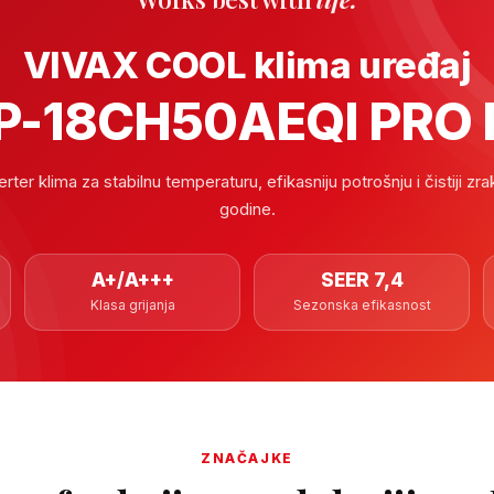
VIVAX COOL klima uređaj
P-18CH50AEQI PRO 
ter klima za stabilnu temperaturu, efikasniju potrošnju i čistiji zr
godine.
A+/A+++
SEER 7,4
Klasa grijanja
Sezonska efikasnost
ZNAČAJKE