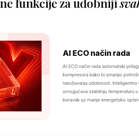
e funkcije za udobniji
sva
AI ECO način rada
AI ECO način rada automatski prilag
kompresora kako bi smanjio potrošnj
narušavanja udobnosti. Inteligentno
omogućava stabilniju temperaturu u pr
boravak uz manje energetsko opter