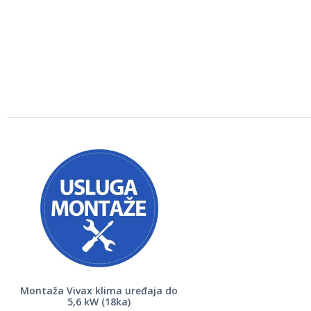
Montaža Vivax klima uređaja do
5,6 kW (18ka)