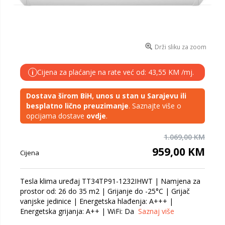
Drži sliku za zoom
Cijena za plaćanje na rate već od: 43,55 KM /mj.
i
Dostava širom BiH, unos u stan u Sarajevu ili
besplatno lično preuzimanje
. Saznajte više o
opcijama dostave
ovdje
.
1.069,00 KM
959,00 KM
Cijena
Tesla klima uređaj TT34TP91-1232IHWT | Namjena za
prostor od: 26 do 35 m2 | Grijanje do -25°C | Grijač
vanjske jedinice | Energetska hlađenja: A+++ |
Energetska grijanja: A++ | WiFi: Da
Saznaj više