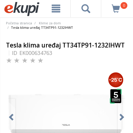
0
Početna stranica
Klime za dom
Tesla klima uređaj TT34TP91-1232IHWT
Tesla klima uređaj TT34TP91-1232IHWT
ID
EK000634763