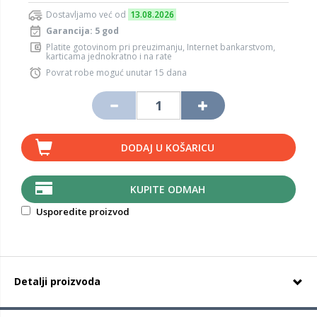
Dostavljamo već od
13.08.2026
Garancija: 5 god
Platite gotovinom pri preuzimanju, Internet bankarstvom,
karticama jednokratno i na rate
Povrat robe moguć unutar 15 dana
DODAJ U KOŠARICU
KUPITE ODMAH
Usporedite proizvod
Detalji proizvoda