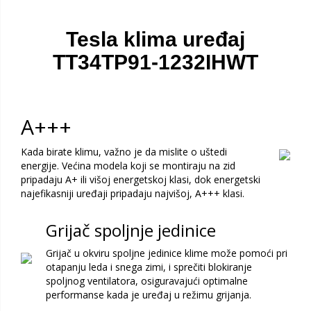
Tesla klima uređaj
TT34TP91-1232IHWT
A+++
Kada birate klimu, važno je da mislite o uštedi
energije. Većina modela koji se montiraju na zid
pripadaju A+ ili višoj energetskoj klasi, dok energetski
najefikasniji uređaji pripadaju najvišoj, A+++ klasi.
Grijač spoljnje jedinice
Grijač u okviru spoljne jedinice klime može pomoći pri
otapanju leda i snega zimi, i sprečiti blokiranje
spoljnog ventilatora, osiguravajući optimalne
performanse kada je uređaj u režimu grijanja.