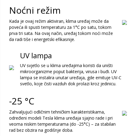
Noćni režim
Kada je ovaj režim aktiviran, klima uređaj može da
poveća ili spusti temperaturu za 1°C po satu, tokom
prva tri sata. Na ovaj način, uređaj tokom noći može
da radi tiše i energetski efikasnije.
UV lampa
UV svjetlo se u klima uređajima koristi da uništi
mikroorganizme poput bakterija, virusa i buđi. UV
lampa se instalira unutar uređaja, gde emituje UV-C
svetlo, koje čisti vazduh dok prolazi kroz jedinicu.
-25 °C
Zahvaljujući odličnim tehničkim karakteristikama,
određeni modeli Tesla klima uređaja sjajno rade i pri
veoma niskim temperaturama (do -25°C) – za stabilan
rad bez obzira na godišnje doba.