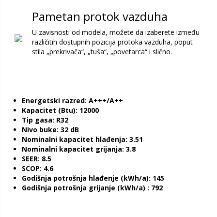
Pametan protok vazduha
U zavisnosti od modela, možete da izaberete između
različitih dostupnih pozicija protoka vazduha, poput
stila „prekrivača“, „tuša“, „povetarca“ i slično.
Energetski razred: A+++/A++
Kapacitet (Btu): 12000
Tip gasa: R32
Nivo buke: 32 dB
Nominalni kapacitet hlađenja: 3.51
Nominalni kapacitet grijanja: 3.8
SEER: 8.5
SCOP: 4.6
Godišnja potrošnja hlađenje (kWh/a): 145
Godišnja potrošnja grijanje (kWh/a) : 792