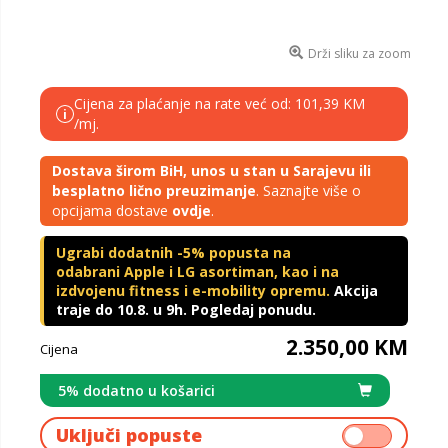
Drži sliku za zoom
Cijena za plaćanje na rate već od: 101,39 KM
i
/mj.
Dostava širom BiH, unos u stan u Sarajevu ili
besplatno lično preuzimanje
. Saznajte više o
opcijama dostave
ovdje
.
Ugrabi dodatnih -5% popusta na
odabrani Apple i LG asortiman, kao i na
izdvojenu fitness i e-mobility opremu.
Akcija
traje do 10.8. u 9h. Pogledaj ponudu.
2.350,00 KM
Cijena
5% dodatno u košarici
Uključi popuste