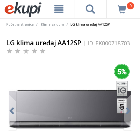
0
Početna stranica
Klime za dom
LG klima uređaj AA12SP
LG klima uređaj AA12SP
ID
EK000718703