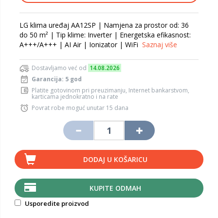
LG klima uređaj AA12SP | Namjena za prostor od: 36
do 50 m² | Tip klime: Inverter | Energetska efikasnost:
A+++/A+++ | AI Air | Ionizator | WiFi
Saznaj više
Dostavljamo već od
14.08.2026
Garancija: 5 god
Platite gotovinom pri preuzimanju, Internet bankarstvom,
karticama jednokratno i na rate
Povrat robe moguć unutar 15 dana
DODAJ U KOŠARICU
KUPITE ODMAH
Usporedite proizvod