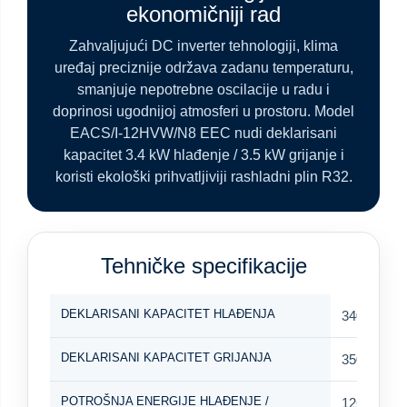
ekonomičniji rad
Zahvaljujući DC inverter tehnologiji, klima
uređaj preciznije održava zadanu temperaturu,
smanjuje nepotrebne oscilacije u radu i
doprinosi ugodnijoj atmosferi u prostoru. Model
EACS/I-12HVW/N8 EEC nudi deklarisani
kapacitet 3.4 kW hlađenje / 3.5 kW grijanje i
koristi ekološki prihvatljiviji rashladni plin R32.
Tehničke specifikacije
DEKLARISANI KAPACITET HLAĐENJA
3400 W
DEKLARISANI KAPACITET GRIJANJA
3500 W
POTROŠNJA ENERGIJE HLAĐENJE /
1260 W / 