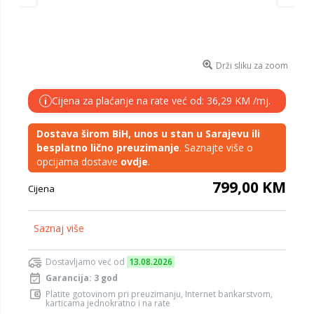
Drži sliku za zoom
Cijena za plaćanje na rate već od: 36,29 KM /mj.
i
Dostava širom BiH, unos u stan u Sarajevu ili
besplatno lično preuzimanje
. Saznajte više o
opcijama dostave
ovdje
.
799,00 KM
Cijena
Saznaj više
Dostavljamo već od
13.08.2026
Garancija: 3 god
Platite gotovinom pri preuzimanju, Internet bankarstvom,
karticama jednokratno i na rate