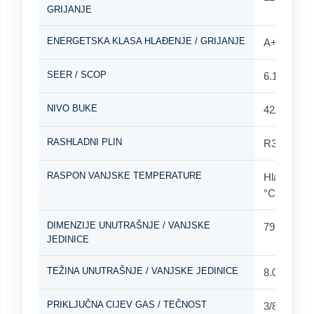
GRIJANJE
ENERGETSKA KLASA HLAĐENJE / GRIJANJE
A++ / A+
SEER / SCOP
6.1 / 4.0
NIVO BUKE
42/40/38/2
RASHLADNI PLIN
R32 / 0.55
RASPON VANJSKE TEMPERATURE
Hlađenje: -
°C
DIMENZIJE UNUTRAŠNJE / VANJSKE
792 × 279
JEDINICE
TEŽINA UNUTRAŠNJE / VANJSKE JEDINICE
8.0 kg / 20
PRIKLJUČNA CIJEV GAS / TEČNOST
3/8" / 1/4"