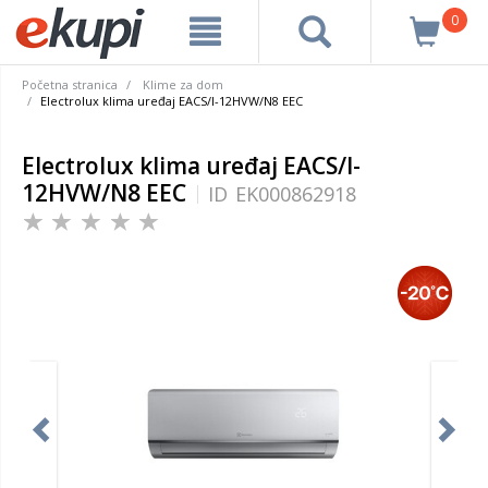
0
Početna stranica
Klime za dom
Electrolux klima uređaj EACS/I-12HVW/N8 EEC
Electrolux klima uređaj EACS/I-
12HVW/N8 EEC
ID
EK000862918