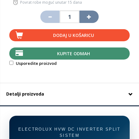
Povrat robe moguć unutar 15 dana
DODAJ U KOŠARICU
KUPITE ODMAH
Usporedite proizvod
Detalji proizvoda
ELECTROLUX HVW DC INVERTER SPLIT
SISTEM