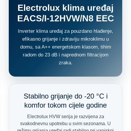
Electrolux klima uređaj
EACS/I-12HVW/N8 EEC
Inverter klima uređaj za pouzdano hlađenje,
efikasno grijanje i zdraviju mikroklimu u
domu, sa A++ energetskom klasom, tihim
radom do 23 dB i naprednom filtracijom
zraka.
Stabilno grijanje do -20 °C i
komfor tokom cijele godine
Electrolux HVW serija je razvijena za
svakodnevnu upotrebu u svim sezonama. U
režimu grijanja uređaj radi stabilno pri vanjskoj