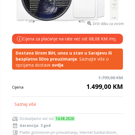
Drži sliku za zoom
Cijena za plaćanje na rate već od: 68,08 KM /mj.
i
Dostava širom BiH, unos u stan u Sarajevu ili
besplatno lično preuzimanje
. Saznajte više o
opcijama dostave
ovdje
.
1.799,00 KM
1.499,00 KM
Cijena
Saznaj više
Dostavljamo već od
14.08.2026
Garancija: 3 god
Platite gotovinom pri preuzimanju, Internet bankarstvom,