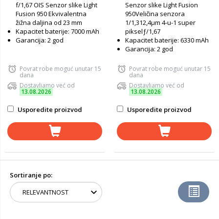
f/1,67 OIS Senzor slike Light
Senzor slike Light Fusion
Fusion 950 Ekvivalentna
950Veličina senzora
žižna daljina od 23 mm
1/1,312,4μm 4-u-1 super
Kapacitet baterije: 7000 mAh
pikselƒ/1,67
Garancija: 2 god
Kapacitet baterije: 6330 mAh
Garancija: 2 god
Povrat robe moguć unutar 15
Povrat robe moguć unutar 15
dana
dana
Dostavljamo već od
Dostavljamo već od
13.08.2026
13.08.2026
Usporedite proizvod
Usporedite proizvod
Sortiranje po: