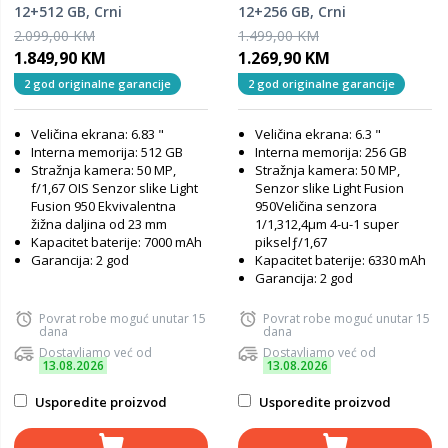
12+512 GB, Crni
12+256 GB, Crni
2.099,00 KM
1.499,00 KM
1.849,90 KM
1.269,90 KM
2 god originalne garancije
2 god originalne garancije
Veličina ekrana: 6.83 "
Veličina ekrana: 6.3 "
Interna memorija: 512 GB
Interna memorija: 256 GB
Stražnja kamera: 50 MP,
Stražnja kamera: 50 MP,
f/1,67 OIS Senzor slike Light
Senzor slike Light Fusion
Fusion 950 Ekvivalentna
950Veličina senzora
žižna daljina od 23 mm
1/1,312,4μm 4-u-1 super
Kapacitet baterije: 7000 mAh
pikselƒ/1,67
Garancija: 2 god
Kapacitet baterije: 6330 mAh
Garancija: 2 god
Povrat robe moguć unutar 15
Povrat robe moguć unutar 15
dana
dana
Dostavljamo već od
Dostavljamo već od
13.08.2026
13.08.2026
Usporedite proizvod
Usporedite proizvod