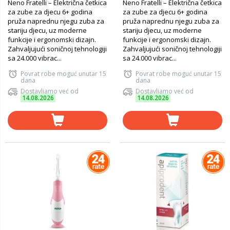
Neno Fratelli – Električna četkica
Neno Fratelli – Električna četkica
za zube za djecu 6+ godina
za zube za djecu 6+ godina
pruža naprednu njegu zuba za
pruža naprednu njegu zuba za
stariju djecu, uz moderne
stariju djecu, uz moderne
funkcije i ergonomski dizajn.
funkcije i ergonomski dizajn.
Zahvaljujući soničnoj tehnologiji
Zahvaljujući soničnoj tehnologiji
sa 24.000 vibrac...
sa 24.000 vibrac...
Povrat robe moguć unutar 15
Povrat robe moguć unutar 15
dana
dana
Dostavljamo već od
Dostavljamo već od
14.08.2026
14.08.2026