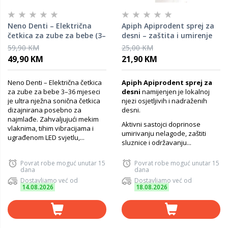
Neno Denti – Električna
Apiph Apiprodent sprej za
četkica za zube za bebe (3–
desni – zaštita i umirenje
36m) Pink
osjetljivih desni
59,90 KM
25,00 KM
49,90 KM
21,90 KM
Neno Denti – Električna četkica
Apiph Apiprodent sprej za
za zube za bebe 3–36 mjeseci
desni
namijenjen je lokalnoj
je ultra nježna sonična četkica
njezi osjetljivih i nadraženih
dizajnirana posebno za
desni.
najmlađe. Zahvaljujući mekim
Aktivni sastojci doprinose
vlaknima, tihim vibracijama i
umirivanju nelagode, zaštiti
ugrađenom LED svjetlu,...
sluznice i održavanju...
Povrat robe moguć unutar 15
Povrat robe moguć unutar 15
dana
dana
Dostavljamo već od
Dostavljamo već od
14.08.2026
18.08.2026