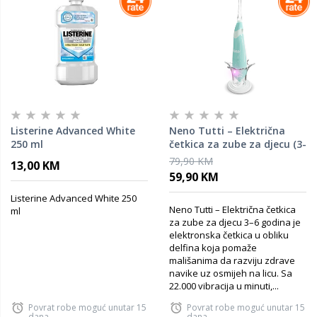
Listerine Advanced White
Neno Tutti – Električna
250 ml
četkica za zube za djecu (3-
6 god.) Mint
79,90 KM
13,00 KM
59,90 KM
Listerine Advanced White 250
Neno Tutti – Električna četkica
ml
za zube za djecu 3–6 godina je
elektronska četkica u obliku
delfina koja pomaže
mališanima da razviju zdrave
navike uz osmijeh na licu. Sa
22.000 vibracija u minuti,...
Povrat robe moguć unutar 15
Povrat robe moguć unutar 15
dana
dana