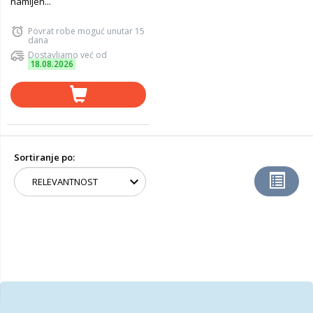
namijen...
Povrat robe moguć unutar 15
dana
Dostavljamo već od
18.08.2026
Sortiranje po: