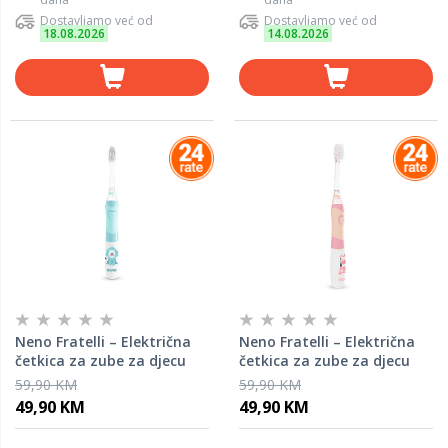
Dostavljamo već od
Dostavljamo već od
18.08.2026
14.08.2026
Neno Fratelli – Električna
Neno Fratelli – Električna
četkica za zube za djecu
četkica za zube za djecu
(6+ god.) Blue
(6+ god.) Pink
59,90 KM
59,90 KM
49,90 KM
49,90 KM