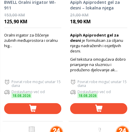
BWELL Oralni irigator WI-
Apiph Apiprodent gel za
911
desni – lokalna njega
nadraženih desni
153,00 KM
21,00 KM
125,90 KM
18,90 KM
Oralni irigator za čišćenje
Apiph Apiprodent gel za
zubnih međuprostora i oralnu
desni
je formulisan za ciljanu
hig...
njegu nadraženih i osjetljivih
desni.
Gel tekstura omogućava dobro
prianjanje na sluznicu i
produženo djelovanje ak...
Povrat robe moguć unutar 15
Povrat robe moguć unutar 15
dana
dana
Dostavljamo već od
Dostavljamo već od
18.08.2026
18.08.2026