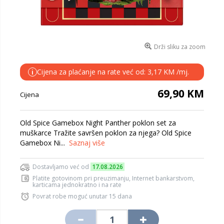
Drži sliku za zoom
Cijena za plaćanje na rate već od: 3,17 KM /mj.
i
69,90 KM
Cijena
Old Spice Gamebox Night Panther poklon set za
muškarce Tražite savršen poklon za njega? Old Spice
Gamebox Ni...
Saznaj više
Dostavljamo već od
17.08.2026
Platite gotovinom pri preuzimanju, Internet bankarstvom,
karticama jednokratno i na rate
Povrat robe moguć unutar 15 dana