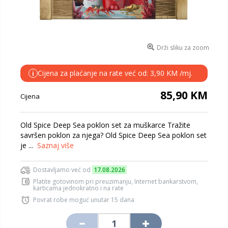
Drži sliku za zoom
Cijena za plaćanje na rate već od: 3,90 KM /mj.
i
85,90 KM
Cijena
Old Spice Deep Sea poklon set za muškarce Tražite
savršen poklon za njega? Old Spice Deep Sea poklon set
je ...
Saznaj više
Dostavljamo već od
17.08.2026
Platite gotovinom pri preuzimanju, Internet bankarstvom,
karticama jednokratno i na rate
Povrat robe moguć unutar 15 dana