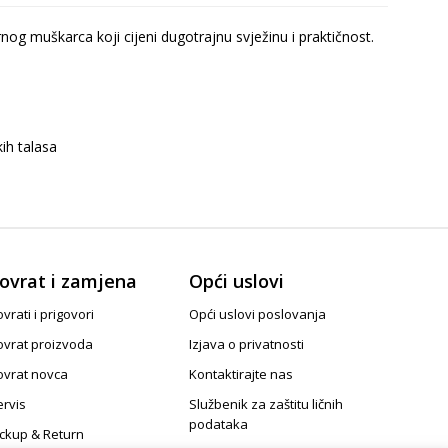
g muškarca koji cijeni dugotrajnu svježinu i praktičnost.
ih talasa
ovrat i zamjena
Opći uslovi
vrati i prigovori
Opći uslovi poslovanja
ovrat proizvoda
Izjava o privatnosti
ovrat novca
Kontaktirajte nas
ervis
Službenik za zaštitu ličnih
podataka
ickup & Return