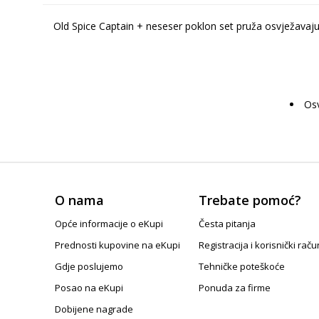
Old Spice Captain + neseser poklon set pruža osvježavaju
Osv
O nama
Trebate pomoć?
Opće informacije o eKupi
Česta pitanja
Prednosti kupovine na eKupi
Registracija i korisnički raču
Gdje poslujemo
Tehničke poteškoće
Posao na eKupi
Ponuda za firme
Dobijene nagrade