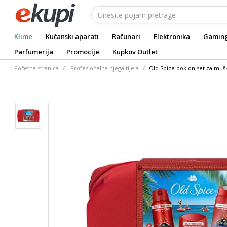
Klime
Kućanski aparati
Računari
Elektronika
Gamin
Parfumerija
Promocije
Kupkov Outlet
Početna stranica
Profesionalna njega tijela
Old Spice poklon set za muš