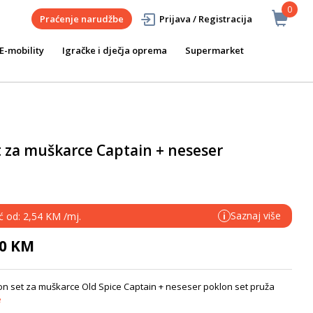
0
Praćenje narudžbe
Prijava / Registracija
E-mobility
Igračke i dječja oprema
Supermarket
t za muškarce Captain + neseser
Saznaj više
ć od: 2,54 KM /mj.
i
90 KM
on set za muškarce Old Spice Captain + neseser poklon set pruža
e