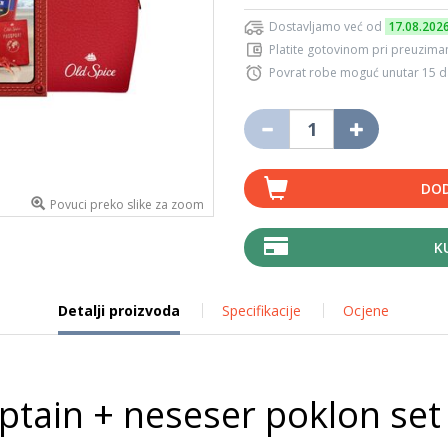
Dostavljamo već od
17.08.202
Platite gotovinom pri preuziman
Povrat robe moguć unutar 15 
DOD
Povuci preko slike za zoom
K
Detalji proizvoda
Specifikacije
Ocjene
ptain + neseser poklon se