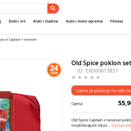
g
Dom i vrt
Alati i mašine
Auto i moto oprema
Fitness
karce Captain + neseser
Old Spice poklon se
ID:
EK000813831
Cijena za plaćanje na rate ve
55,
Cijena
Old Spice Captain + neseser pokl
osvježavajuće iskus...
Saznaj viš