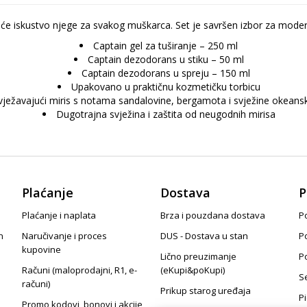
će iskustvo njege za svakog muškarca. Set je savršen izbor za moderno
Captain gel za tuširanje – 250 ml
Captain dezodorans u stiku – 50 ml
Captain dezodorans u spreju – 150 ml
Upakovano u praktičnu kozmetičku torbicu
ježavajući miris s notama sandalovine, bergamota i svježine okeansk
Dugotrajna svježina i zaštita od neugodnih mirisa
Plaćanje
Dostava
P
Plaćanje i naplata
Brza i pouzdana dostava
Po
n
Naručivanje i proces
DUS - Dostava u stan
P
kupovine
Lično preuzimanje
P
Računi (maloprodajni, R1, e-
(eKupi&poKupi)
S
računi)
Prikup starog uređaja
P
Promo kodovi, bonovi i akcije