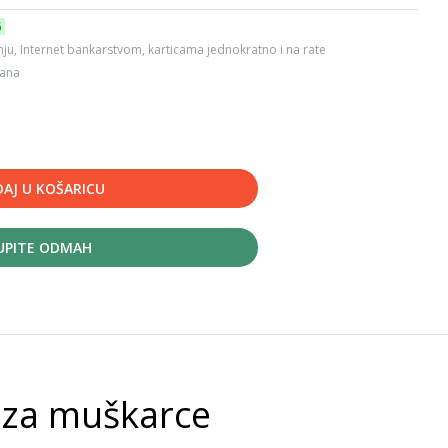
6
ju, Internet bankarstvom, karticama jednokratno i na rate
dana
AJ U KOŠARICU
UPITE ODMAH
t za muškarce