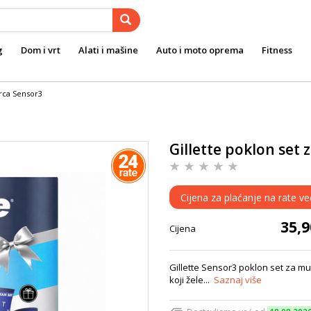
g
Dom i vrt
Alati i mašine
Auto i moto oprema
Fitness
arca Sensor3
Gillette poklon set
Cijena za plaćanje na rate ve
35,
Cijena
Gillette Sensor3 poklon set za mu
koji žele...
Saznaj više