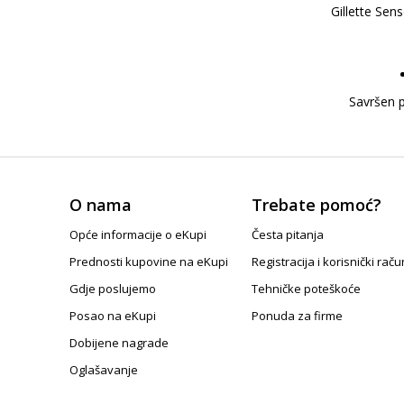
Gillette Sen
Savršen p
O nama
Trebate pomoć?
Opće informacije o eKupi
Česta pitanja
Prednosti kupovine na eKupi
Registracija i korisnički raču
Gdje poslujemo
Tehničke poteškoće
Posao na eKupi
Ponuda za firme
Dobijene nagrade
Oglašavanje