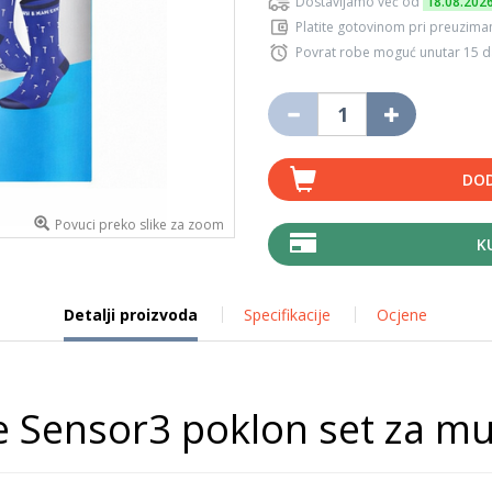
Dostavljamo već od
18.08.202
Platite gotovinom pri preuziman
Povrat robe moguć unutar 15 
DOD
Povuci preko slike za zoom
K
Detalji proizvoda
Specifikacije
Ocjene
te Sensor3 poklon set za m