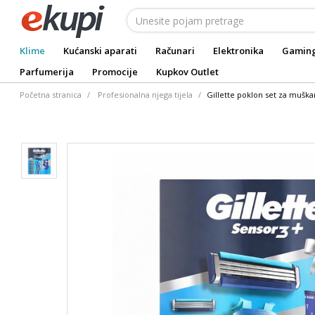
Klime
Kućanski aparati
Računari
Elektronika
Gamin
Parfumerija
Promocije
Kupkov Outlet
Početna stranica
Profesionalna njega tijela
Gillette poklon set za mušk