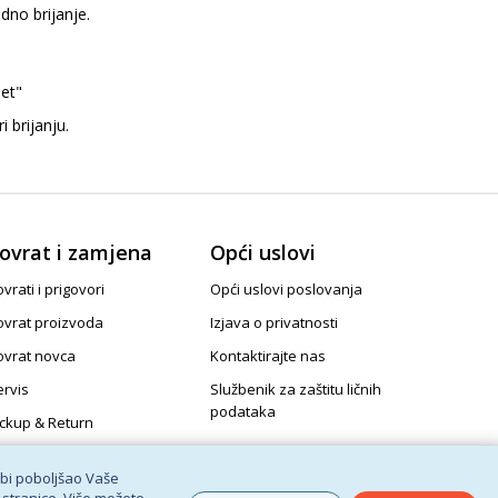
dno brijanje.
et"
 brijanju.
ovrat i zamjena
Opći uslovi
vrati i prigovori
Opći uslovi poslovanja
ovrat proizvoda
Izjava o privatnosti
ovrat novca
Kontaktirajte nas
ervis
Službenik za zaštitu ličnih
podataka
ickup & Return
 bi poboljšao Vaše