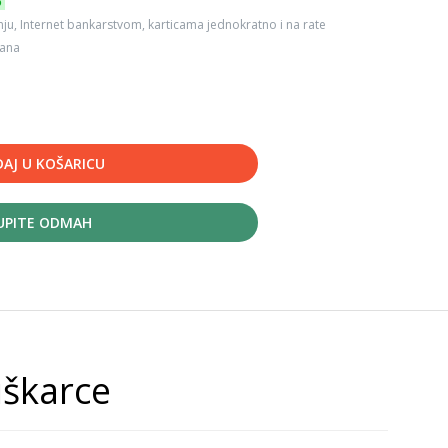
6
ju, Internet bankarstvom, karticama jednokratno i na rate
dana
AJ U KOŠARICU
UPITE ODMAH
uškarce