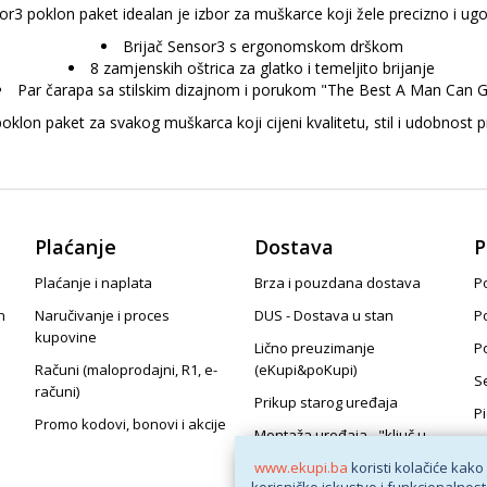
sor3 poklon paket idealan je izbor za muškarce koji žele precizno i ugo
Brijač Sensor3 s ergonomskom drškom
8 zamjenskih oštrica za glatko i temeljito brijanje
Par čarapa sa stilskim dizajnom i porukom "The Best A Man Can G
oklon paket za svakog muškarca koji cijeni kvalitetu, stil i udobnost pri
Plaćanje
Dostava
P
Plaćanje i naplata
Brza i pouzdana dostava
Po
n
Naručivanje i proces
DUS - Dostava u stan
P
kupovine
Lično preuzimanje
P
Računi (maloprodajni, R1, e-
(eKupi&poKupi)
S
računi)
Prikup starog uređaja
P
Promo kodovi, bonovi i akcije
Montaža uređaja - "ključ u
ruke"
www.ekupi.ba
koristi kolačiće kako