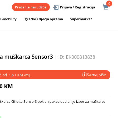
0
Praćenje narudžbe
Prijava / Registracija
E-mobility
Igračke i dječja oprema
Supermarket
 za muškarca Sensor3
ID:
EK000813838
Saznaj više
ć od: 1,63 KM /mj.
i
90 KM
škarce Gillette Sensor3 poklon paket idealan je izbor za muškarce