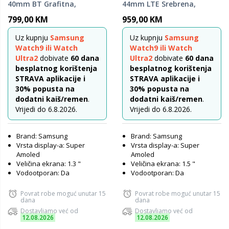
40mm BT Grafitna,
44mm LTE Srebrena,
pametni sat
pametni sat
799,00 KM
959,00 KM
Uz kupnju
Samsung
Uz kupnju
Samsung
Watch9 ili Watch
Watch9 ili Watch
Ultra2
dobivate
60 dana
Ultra2
dobivate
60 dana
besplatnog korištenja
besplatnog korištenja
STRAVA aplikacije i
STRAVA aplikacije i
30% popusta na
30% popusta na
dodatni kaiš/remen
.
dodatni kaiš/remen
.
Vrijedi do 6.8.2026.
Vrijedi do 6.8.2026.
Brand: Samsung
Brand: Samsung
Vrsta display-a: Super
Vrsta display-a: Super
Amoled
Amoled
Veličina ekrana: 1.3 "
Veličina ekrana: 1.5 "
Vodootporan: Da
Vodootporan: Da
Povrat robe moguć unutar 15
Povrat robe moguć unutar 15
dana
dana
Dostavljamo već od
Dostavljamo već od
12.08.2026
12.08.2026