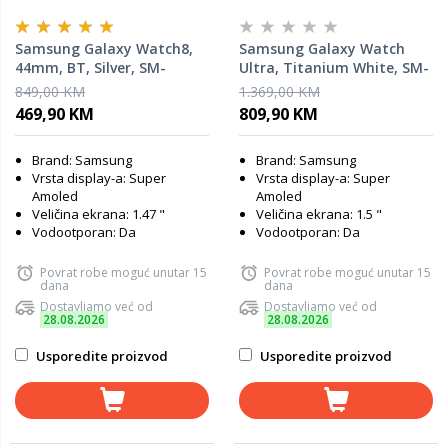
Samsung Galaxy Watch8,
Samsung Galaxy Watch
44mm, BT, Silver, SM-
Ultra, Titanium White, SM-
L330NZSAEUC, pametni sat
L705FAW2EUC, pametni sat
849,00 KM
1.369,00 KM
469,90 KM
809,90 KM
Brand: Samsung
Brand: Samsung
Vrsta display-a: Super
Vrsta display-a: Super
Amoled
Amoled
Veličina ekrana: 1.47 "
Veličina ekrana: 1.5 "
Vodootporan: Da
Vodootporan: Da
Povrat robe moguć unutar 15
Povrat robe moguć unutar 15
dana
dana
Dostavljamo već od
Dostavljamo već od
28.08.2026
28.08.2026
Usporedite proizvod
Usporedite proizvod