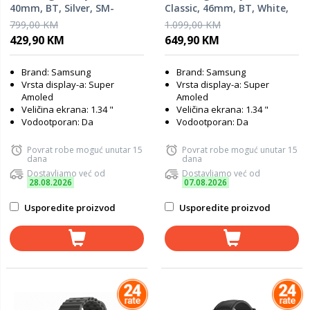
40mm, BT, Silver, SM-
Classic, 46mm, BT, White,
L320NZSAEUC, pametni sat
SM-L500NZWAEUC,
799,00 KM
1.099,00 KM
pametni sat
429,90 KM
649,90 KM
Brand: Samsung
Brand: Samsung
Vrsta display-a: Super
Vrsta display-a: Super
Amoled
Amoled
Veličina ekrana: 1.34 "
Veličina ekrana: 1.34 "
Vodootporan: Da
Vodootporan: Da
Povrat robe moguć unutar 15
Povrat robe moguć unutar 15
dana
dana
Dostavljamo već od
Dostavljamo već od
28.08.2026
07.08.2026
Usporedite proizvod
Usporedite proizvod