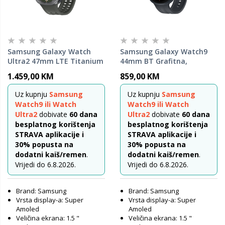
Samsung Galaxy Watch
Samsung Galaxy Watch9
Ultra2 47mm LTE Titanium
44mm BT Grafitna,
Srebrena, pametni sat
pametni sat
1.459,00 KM
859,00 KM
Uz kupnju
Samsung
Uz kupnju
Samsung
Watch9 ili Watch
Watch9 ili Watch
Ultra2
dobivate
60 dana
Ultra2
dobivate
60 dana
besplatnog korištenja
besplatnog korištenja
STRAVA aplikacije i
STRAVA aplikacije i
30% popusta na
30% popusta na
dodatni kaiš/remen
.
dodatni kaiš/remen
.
Vrijedi do 6.8.2026.
Vrijedi do 6.8.2026.
Brand: Samsung
Brand: Samsung
Vrsta display-a: Super
Vrsta display-a: Super
Amoled
Amoled
Veličina ekrana: 1.5 "
Veličina ekrana: 1.5 "