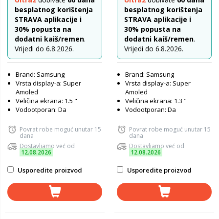
besplatnog korištenja
besplatnog korištenja
STRAVA aplikacije i
STRAVA aplikacije i
30% popusta na
30% popusta na
dodatni kaiš/remen
.
dodatni kaiš/remen
.
Vrijedi do 6.8.2026.
Vrijedi do 6.8.2026.
Brand: Samsung
Brand: Samsung
Vrsta display-a: Super
Vrsta display-a: Super
Amoled
Amoled
Veličina ekrana: 1.5 "
Veličina ekrana: 1.3 "
Vodootporan: Da
Vodootporan: Da
Povrat robe moguć unutar 15
Povrat robe moguć unutar 15
dana
dana
Dostavljamo već od
Dostavljamo već od
12.08.2026
12.08.2026
Usporedite proizvod
Usporedite proizvod