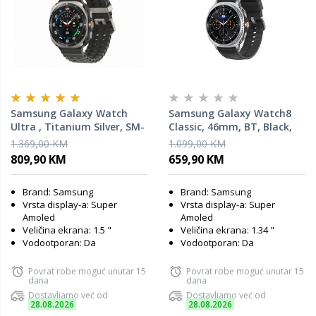
Samsung Galaxy Watch
Samsung Galaxy Watch8
Ultra , Titanium Silver, SM-
Classic, 46mm, BT, Black,
L705FZS2EUC , pametni sat
SM-L500NZKAEUC, pametni
1.369,00 KM
1.099,00 KM
sat
809,90 KM
659,90 KM
Brand: Samsung
Brand: Samsung
Vrsta display-a: Super
Vrsta display-a: Super
Amoled
Amoled
Veličina ekrana: 1.5 "
Veličina ekrana: 1.34 "
Vodootporan: Da
Vodootporan: Da
Povrat robe moguć unutar 15
Povrat robe moguć unutar 15
dana
dana
Dostavljamo već od
Dostavljamo već od
28.08.2026
28.08.2026