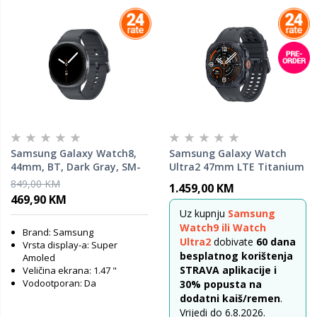
Samsung Galaxy Watch8,
Samsung Galaxy Watch
44mm, BT, Dark Gray, SM-
Ultra2 47mm LTE Titanium
L330NDAAEUC, pametni sat
Siva, pametni sat
849,00 KM
1.459,00 KM
469,90 KM
Uz kupnju
Samsung
Watch9 ili Watch
Brand: Samsung
Ultra2
dobivate
60 dana
Vrsta display-a: Super
besplatnog korištenja
Amoled
STRAVA aplikacije i
Veličina ekrana: 1.47 "
Vodootporan: Da
30% popusta na
dodatni kaiš/remen
.
Vrijedi do 6.8.2026.