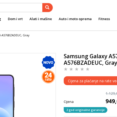
g
Dom i vrt
Alati i mašine
Auto i moto oprema
Fitness
M-A576BZADEUC, Gray
Samsung Galaxy A57
A576BZADEUC, Gra
Cijena za plaćanje na rate v
1.129
949
Cijena
2 god originalne garancije