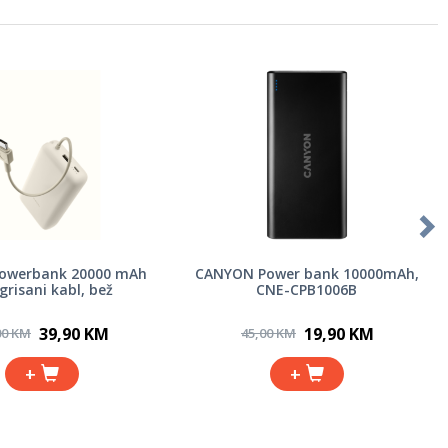
powerbank 20000 mAh
CANYON Power bank 10000mAh,
grisani kabl, bež
CNE-CPB1006B
39,90 KM
19,90 KM
00 KM
45,00 KM
+
+