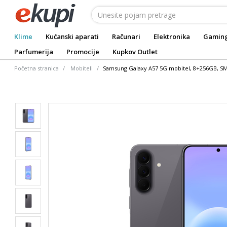
Klime
Kućanski aparati
Računari
Elektronika
Gamin
Parfumerija
Promocije
Kupkov Outlet
Početna stranica
Mobiteli
Samsung Galaxy A57 5G mobitel, 8+256GB, S