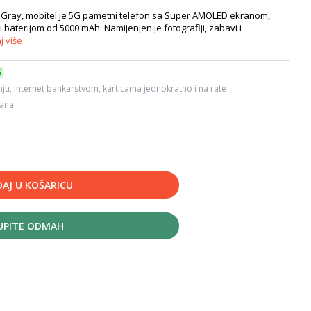
Gray, mobitel je 5G pametni telefon sa Super AMOLED ekranom,
baterijom od 5000 mAh. Namijenjen je fotografiji, zabavi i
j više
6
ju, Internet bankarstvom, karticama jednokratno i na rate
dana
AJ U KOŠARICU
UPITE ODMAH