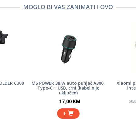
MOGLO BI VAS ZANIMATI I OVO
HOLDER C300
MS POWER 38 W auto punjač A300,
Xiaomi 
Type-C + USB, crni (kabel nije
inte
uključen)
17,00 KM
50,
+