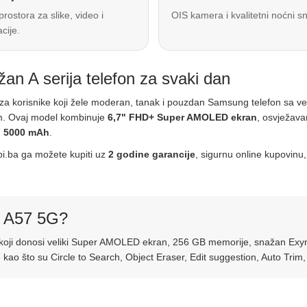
prostora za slike, video i
OIS kamera i kvalitetni noćni sn
acije.
 A serija telefon za svaki dan
r za korisnike koji žele moderan, tanak i pouzdan Samsung telefon sa
. Ovaj model kombinuje
6,7" FHD+ Super AMOLED ekran
, osvježav
d
5000 mAh
.
pi.ba ga možete kupiti uz
2 godine garancije
, sigurnu online kupovinu,
y A57 5G?
n koji donosi veliki Super AMOLED ekran, 256 GB memorije, snažan Exyn
ao što su Circle to Search, Object Eraser, Edit suggestion, Auto Trim, 