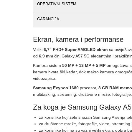
OPERATIVNI SISTEM
GARANCIJA
Ekran, kamera i performanse
Veliki
6,7" FHD+ Super AMOLED ekran
sa osvježav
od
6,9 mm
čini Galaxy A57 5G elegantnim i praktični
Kamera sistem
50 MP + 13 MP + 5 MP
omogućava snim
kamera hvata širi kadar, dok makro kamera omogućava
videozapise.
Samsung Exynos 1680
procesor,
8 GB RAM memor
multitasking, streaming, društvene mreže, fotografije,
Za koga je Samsung Galaxy A57 
za korisnike koji žele snažan Samsung A serija t
za društvene mreže, fotografije, video, streamin
za korisnike kojima su važni veliki ekran, dobra bat