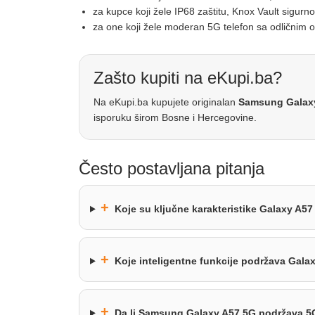
za kupce koji žele IP68 zaštitu, Knox Vault sigurn
za one koji žele moderan 5G telefon sa odličnim o
Zašto kupiti na eKupi.ba?
Na eKupi.ba kupujete originalan
Samsung Galaxy
isporuku širom Bosne i Hercegovine.
Često postavljana pitanja
+
Koje su ključne karakteristike Galaxy A5
+
Koje inteligentne funkcije podržava Gala
+
Da li Samsung Galaxy A57 5G podržava 5