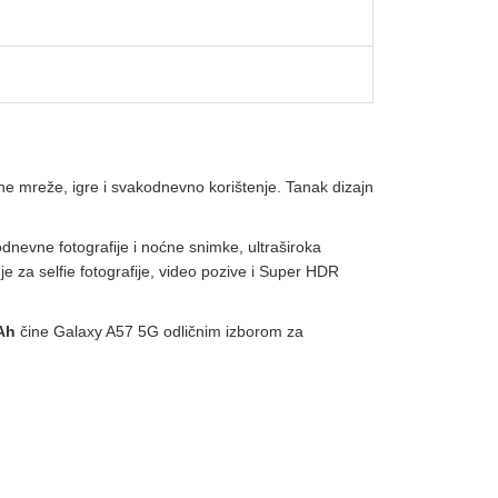
ne mreže, igre i svakodnevno korištenje. Tanak dizajn
dnevne fotografije i noćne snimke, ultraširoka
e za selfie fotografije, video pozive i Super HDR
Ah
čine Galaxy A57 5G odličnim izborom za