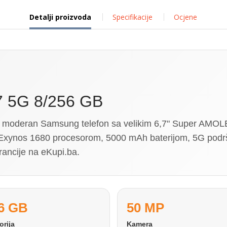
Detalji proizvoda
Specifikacije
Ocjene
7 5G 8/256 GB
 moderan Samsung telefon sa velikim 6,7" Super AMO
Exynos 1680 procesorom, 5000 mAh baterijom, 5G pod
rancije na eKupi.ba.
6 GB
50 MP
rija
Kamera