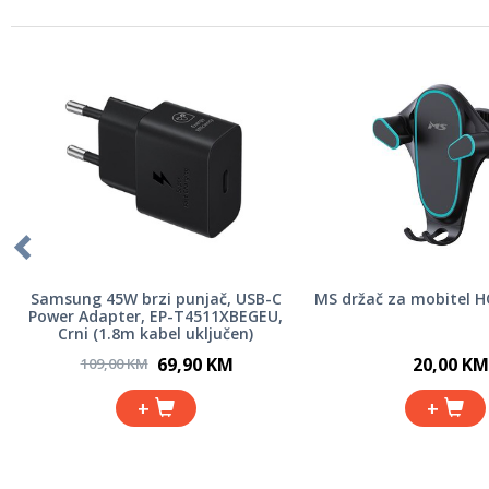
Samsung 45W brzi punjač, USB-C
MS držač za mobitel 
Power Adapter, EP-T4511XBEGEU,
Crni (1.8m kabel uključen)
69,90 KM
20,00 KM
109,00 KM
+
+