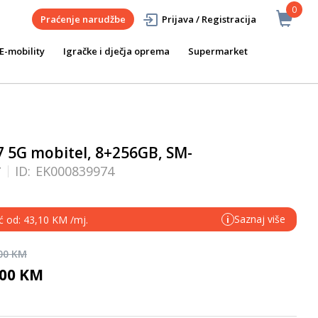
0
Praćenje narudžbe
Prijava / Registracija
E-mobility
Igračke i dječja oprema
Supermarket
 5G mobitel, 8+256GB, SM-
y
ID:
EK000839974
Saznaj više
eć od: 43,10 KM /mj.
i
,00 KM
,00 KM