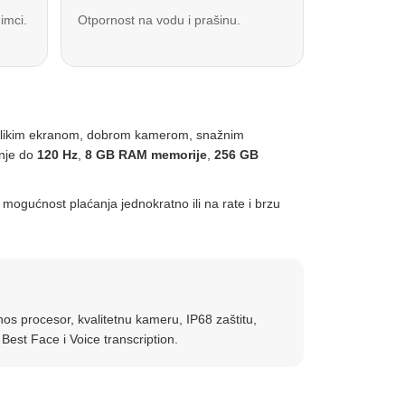
imci.
Otpornost na vodu i prašinu.
 velikim ekranom, dobrom kamerom, snažnim
anje do
120 Hz
,
8 GB RAM memorije
,
256 GB
 mogućnost plaćanja jednokratno ili na rate i brzu
os procesor, kvalitetnu kameru, IP68 zaštitu,
Best Face i Voice transcription.