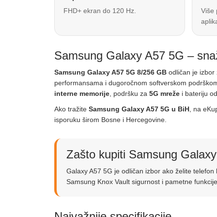
FHD+ ekran do 120 Hz.
Više 
aplik
Samsung Galaxy A57 5G – snažan
Samsung Galaxy A57 5G 8/256 GB
odličan je izbo
performansama i dugoročnom softverskom podrškom
interne memorije
, podršku za
5G mreže
i bateriju o
Ako tražite
Samsung Galaxy A57 5G u BiH
, na eKu
isporuku širom Bosne i Hercegovine.
Zašto kupiti Samsung Galax
Galaxy A57 5G je odličan izbor ako želite telefo
Samsung Knox Vault sigurnost i pametne funkcije k
Najvažnije specifikacije