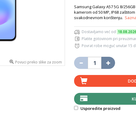
Samsung Galaxy A57 5G 8/256GB 
kamerom od 50 MP, IP68 zaštitom i 
svakodnevnom korištenju.
Sazna
Dostavljamo već od
18.08.202
Platite gotovinom pri preuziman
Povrat robe moguć unutar 15 
Povuci preko slike za zoom
DOD
K
Usporedite proizvod