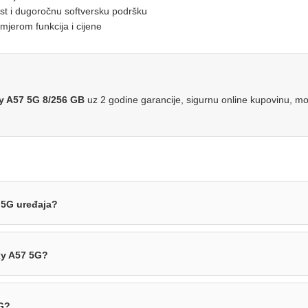
ost i dugoročnu softversku podršku
mjerom funkcija i cijene
 A57 5G 8/256 GB
uz 2 godine garancije, sigurnu online kupovinu, mog
7 5G uređaja?
xy A57 5G?
G?