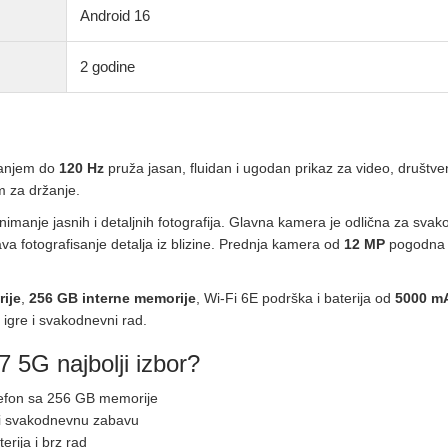
Android 16
2 godine
anjem do
120 Hz
pruža jasan, fluidan i ugodan prikaz za video, društve
m za držanje.
anje jasnih i detaljnih fotografija. Glavna kamera je odlična za svako
 fotografisanje detalja iz blizine. Prednja kamera od
12 MP
pogodna j
ije
,
256 GB interne memorije
, Wi-Fi 6E podrška i baterija od
5000 m
 igre i svakodnevni rad.
5G najbolji izbor?
elefon sa 256 GB memorije
g i svakodnevnu zabavu
erija i brz rad