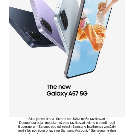
* Slika je simulirana. Stvarni se UX/UI može razlikovati. *
Dostupnost boja i modela može se razlikovati ovisno o zemlji, regiji
ili operatoru. * Za upotrebu određenih Samsung Intelligence značajki
može biti potrebna prijava na Samsung Account. * Samsung ne daje