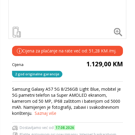
Cijena za plaćanje na rate već od: 51,28 KM /mj.
i
1.129,00 KM
Cijena
2 god originalne garancije
Samsung Galaxy A57 5G 8/256GB Light Blue, mobitel je
5G pametni telefon sa Super AMOLED ekranom,
kamerom od 50 MP, IP68 zaštitom i baterijom od 5000
mAh. Namijenjen je fotografiji, zabavi i svakodnevnom
korištenju.
Saznaj više
Dostavljamo već od
17.08.2026
Platite gotovinom pri preuzimanju, Internet bankarstvom,