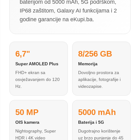
baterijom od 5000 mAh, 5G podrškom,
IP68 zaštitom, Galaxy AI funkcijama i 2
godine garancije na eKupi.ba.
6,7"
8/256 GB
Super AMOLED Plus
Memorija
FHD+ ekran sa
Dovoljno prostora za
osvježavanjem do 120
aplikacije, fotografije i
Hz.
videozapise.
50 MP
5000 mAh
OIS kamera
Baterija i 5G
Nightography, Super
Dugotrajno korištenje
HDR i 4K video
uz brzo punjenje do 45