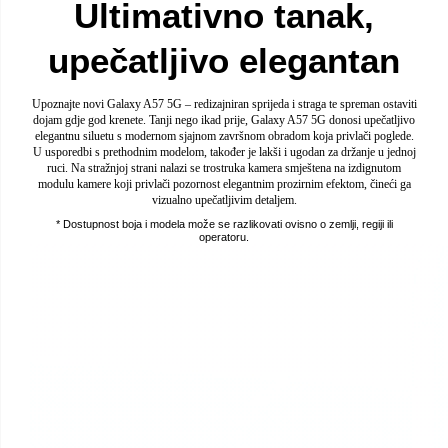
Ultimativno tanak,
upečatljivo elegantan
Upoznajte novi Galaxy A57 5G – redizajniran sprijeda i straga te spreman ostaviti
dojam gdje god krenete. Tanji nego ikad prije, Galaxy A57 5G donosi upečatljivo
elegantnu siluetu s modernom sjajnom završnom obradom koja privlači poglede.
U usporedbi s prethodnim modelom, također je lakši i ugodan za držanje u jednoj
ruci. Na stražnjoj strani nalazi se trostruka kamera smještena na izdignutom
modulu kamere koji privlači pozornost elegantnim prozirnim efektom, čineći ga
vizualno upečatljivim detaljem.
* Dostupnost boja i modela može se razlikovati ovisno o zemlji, regiji ili
operatoru.