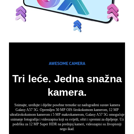
Tri leće. Jedna snažna
kamera.
Snimajte, uređujte i dijelite posebne trenutke uz nadograđeni sustav kamera
Galaxy A57 5G. Opremljen 50 MP OIS širokokutnom kamerom, 12 MP
ultraširokokutnom kamerom i 5 MP makrokamerom, Galaxy A57 5G omogućuje
snimanje fotografija i videozapisa koji su svijetli, oštri i spremni za dijeljenje. Uz
podršku za 12 MP Super HDR na prednjoj kameri, videozapisi su živopisniji
nego ikad.