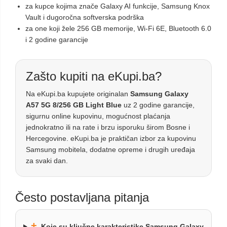
za kupce kojima znače Galaxy AI funkcije, Samsung Knox
Vault i dugoročna softverska podrška
za one koji žele 256 GB memorije, Wi-Fi 6E, Bluetooth 6.0
i 2 godine garancije
Zašto kupiti na eKupi.ba?
Na eKupi.ba kupujete originalan
Samsung Galaxy
A57 5G 8/256 GB Light Blue
uz 2 godine garancije,
sigurnu online kupovinu, mogućnost plaćanja
jednokratno ili na rate i brzu isporuku širom Bosne i
Hercegovine. eKupi.ba je praktičan izbor za kupovinu
Samsung mobitela, dodatne opreme i drugih uređaja
za svaki dan.
Često postavljana pitanja
+
Koje su ključne karakteristike Samsung Galaxy