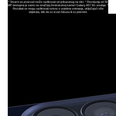
* Stvarni se proizvod može razlikovati od prikazanog na slici. * Rezolucija od 50
MP dostupna je samo na stražnjoj širokokutnoj kameri Galaxy A57 5G uređaja. *
Rezultati se mogu razlikovati ovisno o uvjetima snimanja, uključujući više
objekata, bilo da su izvan fokusa ili su pokretni.