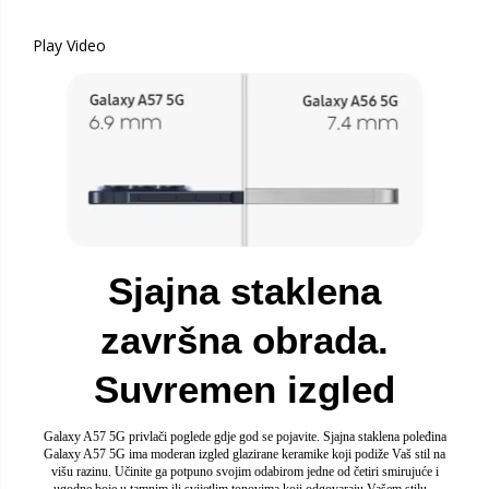
Play Video
Sjajna staklena
završna obrada.
Suvremen izgled
Galaxy A57 5G privlači poglede gdje god se pojavite. Sjajna staklena poleđina
Galaxy A57 5G ima moderan izgled glazirane keramike koji podiže Vaš stil na
višu razinu. Učinite ga potpuno svojim odabirom jedne od četiri smirujuće i
ugodne boje u tamnim ili svijetlim tonovima koji odgovaraju Vašem stilu –