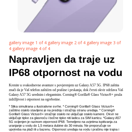
gallery image 1 of 4
gallery image 2 of 4
gallery image 3 of
4
gallery image 4 of 4
Napravljen da traje uz
IP68 otpornost na vodu
Krenite u svakodnevne avanture s povjerenjem uz Galaxy A57 5G. IP68 zaštita
znači da je Vaš telefon zaštićen od prašine i prskanja, dok čvrsti okvir održava Vaš
Galaxy A57 5G urednim i elegantnim. Corning® Gorilla® Glass Victus®+ pruža
izdržljivost i otpornost na ogrebotine.
* Slika simulirana u ilustrativne svrhe. * Corning® Gorilla® Glass Victus®+
zaštitno staklo stavljeno je na prednju i stražnju stranu uređaja. * Corning®
Gorilla® Glass Victus®+ stražnje staklo ne uključuje staklo kamere. Okvir ne
uključuje tipke za glasnoću i bočne tipke niti ladicu za SIM karticu. *Galaxy A57
5G ocijenjen je razinom otpornosti IP68. Temeljeno na uvjetima ispitivanja za
uranjanje u vodu do 1,5 metara dubine do 30 minuta. Ne preporučuje se
upotreba na plaži ili u bazenu. Otpornost uređaja na vodu i prašinu nije trajna i