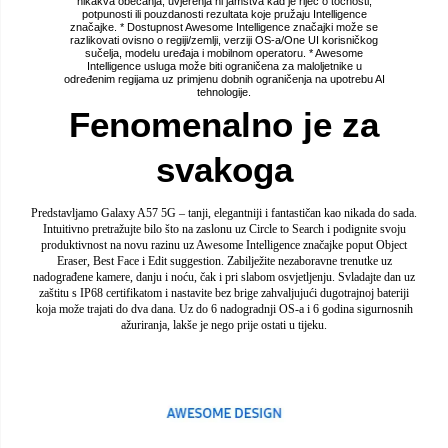
nikakva obećanja, uvjerenja ni jamstva kad je riječ o točnosti,
potpunosti ili pouzdanosti rezultata koje pružaju Intelligence
značajke. * Dostupnost Awesome Intelligence značajki može se
razlikovati ovisno o regiji/zemlji, verziji OS-a/One UI korisničkog
sučelja, modelu uređaja i mobilnom operatoru. * Awesome
Intelligence usluga može biti ograničena za maloljetnike u
određenim regijama uz primjenu dobnih ograničenja na upotrebu AI
tehnologije.
Fenomenalno je za
svakoga
Predstavljamo Galaxy A57 5G – tanji, elegantniji i fantastičan kao nikada do sada.
Intuitivno pretražujte bilo što na zaslonu uz Circle to Search i podignite svoju
produktivnost na novu razinu uz Awesome Intelligence značajke poput Object
Eraser, Best Face i Edit suggestion. Zabilježite nezaboravne trenutke uz
nadograđene kamere, danju i noću, čak i pri slabom osvjetljenju. Svladajte dan uz
zaštitu s IP68 certifikatom i nastavite bez brige zahvaljujući dugotrajnoj bateriji
koja može trajati do dva dana. Uz do 6 nadogradnji OS-a i 6 godina sigurnosnih
ažuriranja, lakše je nego prije ostati u tijeku.