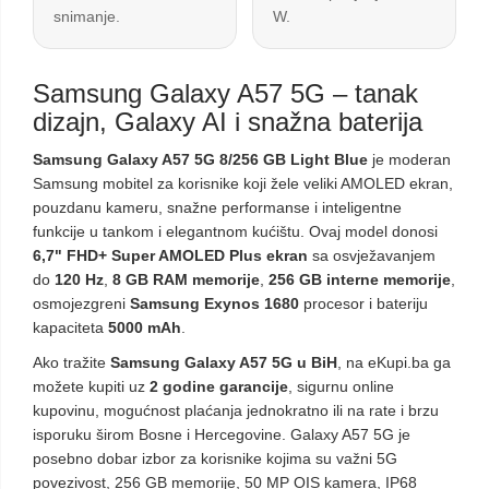
snimanje.
W.
Samsung Galaxy A57 5G – tanak
dizajn, Galaxy AI i snažna baterija
Samsung Galaxy A57 5G 8/256 GB Light Blue
je moderan
Samsung mobitel za korisnike koji žele veliki AMOLED ekran,
pouzdanu kameru, snažne performanse i inteligentne
funkcije u tankom i elegantnom kućištu. Ovaj model donosi
6,7" FHD+ Super AMOLED Plus ekran
sa osvježavanjem
do
120 Hz
,
8 GB RAM memorije
,
256 GB interne memorije
,
osmojezgreni
Samsung Exynos 1680
procesor i bateriju
kapaciteta
5000 mAh
.
Ako tražite
Samsung Galaxy A57 5G u BiH
, na eKupi.ba ga
možete kupiti uz
2 godine garancije
, sigurnu online
kupovinu, mogućnost plaćanja jednokratno ili na rate i brzu
isporuku širom Bosne i Hercegovine. Galaxy A57 5G je
posebno dobar izbor za korisnike kojima su važni 5G
povezivost, 256 GB memorije, 50 MP OIS kamera, IP68