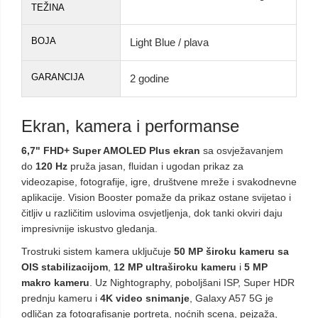
TEŽINA
BOJA
Light Blue / plava
GARANCIJA
2 godine
Ekran, kamera i performanse
6,7" FHD+ Super AMOLED Plus ekran
sa osvježavanjem
do
120 Hz
pruža jasan, fluidan i ugodan prikaz za
videozapise, fotografije, igre, društvene mreže i svakodnevne
aplikacije. Vision Booster pomaže da prikaz ostane svijetao i
čitljiv u različitim uslovima osvjetljenja, dok tanki okviri daju
impresivnije iskustvo gledanja.
Trostruki sistem kamera uključuje
50 MP široku kameru sa
OIS stabilizacijom
,
12 MP ultraširoku kameru
i
5 MP
makro kameru
. Uz Nightography, poboljšani ISP, Super HDR
prednju kameru i
4K video snimanje
, Galaxy A57 5G je
odličan za fotografisanje portreta, noćnih scena, pejzaža,