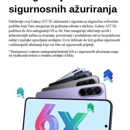
sigurnosnih ažuriranja
Održavajte svoj Galaxy A57 5G ažuriranim i sigurnim uz dugoročnu softversku
podršku koja Vam omogućuje da godinama uživate u telefonu. Galaxy A57 5G
podržava do šest nadogradnji OS-a, što Vam omogućuje otkrivanje novih i
jednostavnijih načina za stvaranje, povezivanje i produktivan rad uz besprijekorne
radnje i značajke upravljanja uređajem. Uz to dobivate do šest godina sigurnosnih
i održavajućih ažuriranja koja vas štite od sigurnosnih prijetnji.
* Dostupnost i vrijeme nadogradnji Android OS-a i sigurnosnih ažuriranja mogu
se razlikovati ovisno o modelu uređaja i tržištu.