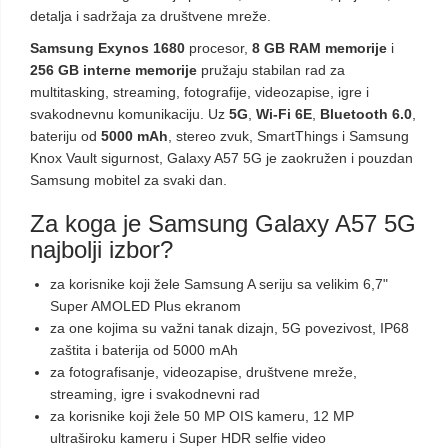
detalja i sadržaja za društvene mreže.
Samsung Exynos 1680
procesor,
8 GB RAM memorije
i
256 GB interne memorije
pružaju stabilan rad za
multitasking, streaming, fotografije, videozapise, igre i
svakodnevnu komunikaciju. Uz
5G
,
Wi-Fi 6E
,
Bluetooth 6.0
,
bateriju od
5000 mAh
, stereo zvuk, SmartThings i Samsung
Knox Vault sigurnost, Galaxy A57 5G je zaokružen i pouzdan
Samsung mobitel za svaki dan.
Za koga je Samsung Galaxy A57 5G
najbolji izbor?
za korisnike koji žele Samsung A seriju sa velikim 6,7"
Super AMOLED Plus ekranom
za one kojima su važni tanak dizajn, 5G povezivost, IP68
zaštita i baterija od 5000 mAh
za fotografisanje, videozapise, društvene mreže,
streaming, igre i svakodnevni rad
za korisnike koji žele 50 MP OIS kameru, 12 MP
ultraširoku kameru i Super HDR selfie video