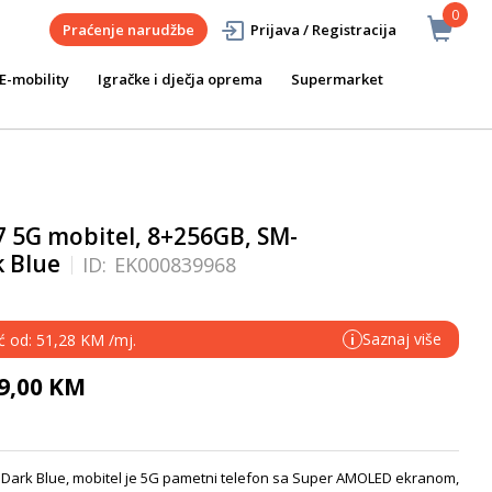
0
Praćenje narudžbe
Prijava / Registracija
E-mobility
Igračke i dječja oprema
Supermarket
 5G mobitel, 8+256GB, SM-
 Blue
ID:
EK000839968
Saznaj više
eć od: 51,28 KM /mj.
i
29,00 KM
ark Blue, mobitel je 5G pametni telefon sa Super AMOLED ekranom,