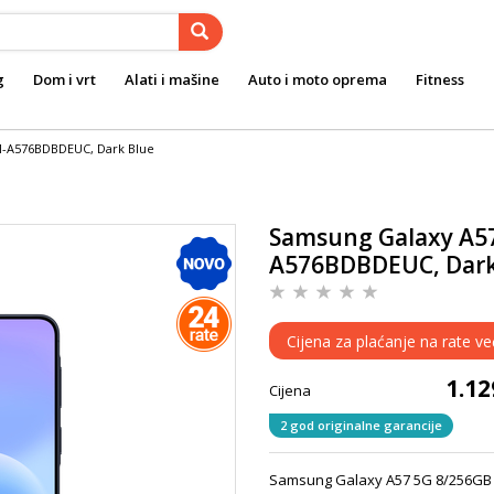
g
Dom i vrt
Alati i mašine
Auto i moto oprema
Fitness
M-A576BDBDEUC, Dark Blue
Samsung Galaxy A57
A576BDBDEUC, Dark
Cijena za plaćanje na rate v
1.1
Cijena
2 god originalne garancije
Samsung Galaxy A57 5G 8/256GB D