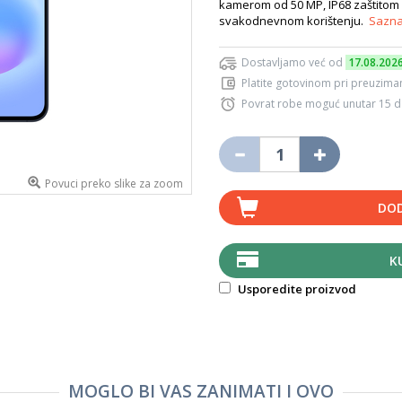
kamerom od 50 MP, IP68 zaštitom i 
svakodnevnom korištenju.
Sazna
Dostavljamo već od
17.08.202
Platite gotovinom pri preuziman
Povrat robe moguć unutar 15 
Povuci preko slike za zoom
DOD
K
Usporedite proizvod
MOGLO BI VAS ZANIMATI I OVO