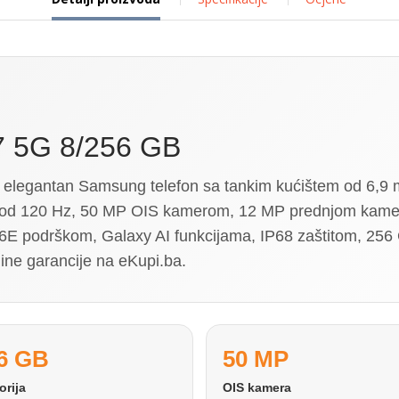
7 5G 8/256 GB
legantan Samsung telefon sa tankim kućištem od 6,9 m
d 120 Hz, 50 MP OIS kamerom, 12 MP prednjom kame
6E podrškom, Galaxy AI funkcijama, IP68 zaštitom, 256 
ine garancije na eKupi.ba.
6 GB
50 MP
rija
OIS kamera