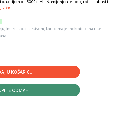
baterijom od 5000 mAh. Namijenjen je fotografiji, zabavi i
j više
6
ju, Internet bankarstvom, karticama jednokratno i na rate
dana
AJ U KOŠARICU
UPITE ODMAH