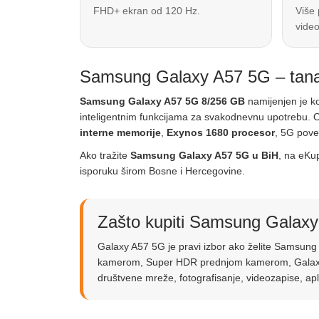
FHD+ ekran od 120 Hz.
Više 
video
Samsung Galaxy A57 5G – tanak 
Samsung Galaxy A57 5G 8/256 GB
namijenjen je k
inteligentnim funkcijama za svakodnevnu upotrebu.
interne memorije
,
Exynos 1680 procesor
, 5G pove
Ako tražite
Samsung Galaxy A57 5G u BiH
, na eKu
isporuku širom Bosne i Hercegovine.
Zašto kupiti Samsung Galax
Galaxy A57 5G je pravi izbor ako želite Samsu
kamerom, Super HDR prednjom kamerom, Galaxy A
društvene mreže, fotografisanje, videozapise, apl