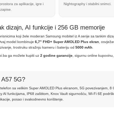
prostora za aplikacije, igre i
Nightography i stabilni snimci.
zapise.
dizajn, AI funkcije i 256 GB memorije
orisnicima koji žele moderan Samsung mobitel iz A serije sa tankim di
 Ovaj model kombinuje
6,7" FHD+ Super AMOLED Plus ekran
, osvjež
zivanje, trostruku stražnju kameru i bateriju od
5000 mAh
.
pi.ba ga možete kupiti uz
2 godine garancije
, sigurnu online kupovinu,
y A57 5G?
ng telefon sa velikim Super AMOLED Plus ekranom, 5G povezivanjem, 
I funkcijama, IP68 zaštitom, Knox Vault sigurnošću, Wi-Fi 6E podrš
ikacije, posao i svakodnevno korištenje.