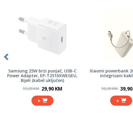
Samsung 25W brzi punjač, USB-C
Xiaomi powerbank 
Power Adapter, EP-T2510XWEGEU,
integrisani kabl
Bijeli (kabel uključen)
29,90 KM
39,9
59,00 KM
50,00 KM
+
+