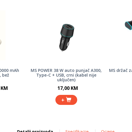
20000 mAh
MS POWER 38 W auto punjač A300,
MS držač z
, bež
Type-C + USB, crni (kabel nije
uključen)
0 KM
17,00 KM
+
Detalji proizvoda
Specifikacije
Ocjene