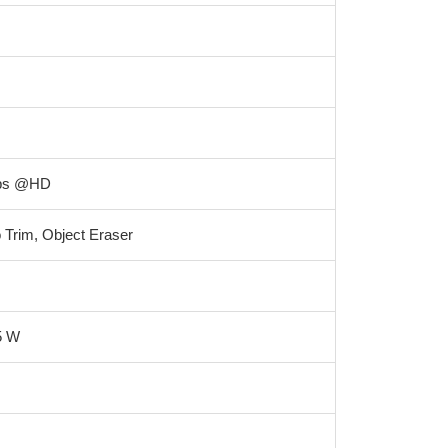
fps @HD
 Trim, Object Eraser
5 W