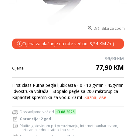
Drži sliku za zoom
Cijena za plaćanje na rate već od: 3,54 KM /mj.
i
99,90 KM
77,90 KM
Cijena
First class Putna pegla ljubičasta - 0 - 10 g/min - 45g/min
-dvostruka voltaža - Stopalo pegle sa 200 mikrorupica -
Kapacitet spremnika za vodu: 70 ml
Saznaj više
Dostavljamo već od
13.08.2026
Garancija: 2 god
Platite gotovinom pri preuzimanju, Internet bankarstvom,
karticama jednokratno i na rate