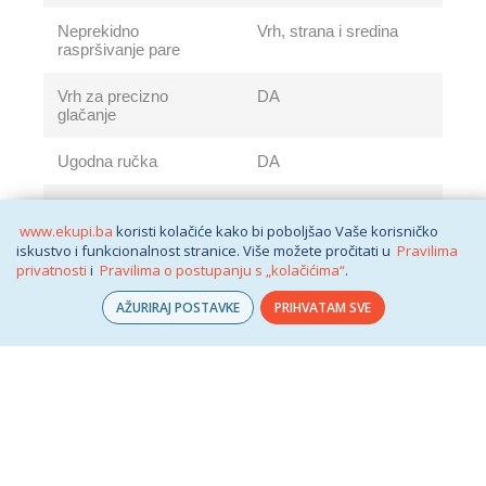
Neprekidno
Vrh, strana i sredina
raspršivanje pare
Vrh za precizno
DA
glačanje
Ugodna ručka
DA
Protiv kapanja
NE
www.ekupi.ba
koristi kolačiće kako bi poboljšao Vaše korisničko
iskustvo i funkcionalnost stranice. Više možete pročitati u
Pravilima
Automatsko
NE
privatnosti
i
Pravilima o postupanju s „kolačićima“
.
isključivanje
AŽURIRAJ POSTAVKE
PRIHVATAM SVE
Documents
Documents